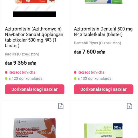
Azitromitsin (Azithromycin)
Azitromitsin Dentafil 500 mg
Navbahor Sanoat qoplangan
№ 3 tabletkalar (blister)
tabletkalar 500 mg №3 (1
Dentafill Plyus (O`zbekiston)
blister)
7 600
dan
so'm
Radiks (O`zbekiston)
9 355
dan
so'm
Retsept bo'yicha
Retsept bo'yicha
в 123 dorixonalarda
в 133 dorixonalarda
Dorixonalardagi narxlar
Dorixonalardagi narxlar