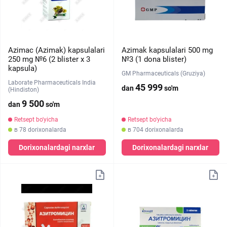
Azimac (Azimak) kapsulalari
Azimak kapsulalari 500 mg
250 mg №6 (2 blister x 3
№3 (1 dona blister)
kapsula)
GM Pharmaceuticals (Gruziya)
Laborate Pharmaceuticals India
45 999
dan
so'm
(Hindiston)
9 500
dan
so'm
Retsept bo'yicha
Retsept bo'yicha
в 78 dorixonalarda
в 704 dorixonalarda
Dorixonalardagi narxlar
Dorixonalardagi narxlar