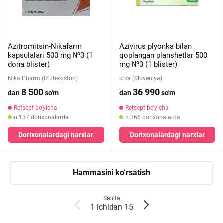
Azitromitsin-Nikafarm
Azivirus plyonka bilan
kapsulalari 500 mg №3 (1
qoplangan planshetlar 500
dona blister)
mg №3 (1 blister)
Nika Pharm (O`zbekiston)
krka (Sloveniya)
8 500
36 990
dan
so'm
dan
so'm
Retsept bo'yicha
Retsept bo'yicha
в 137 dorixonalarda
в 366 dorixonalarda
Dorixonalardagi narxlar
Dorixonalardagi narxlar
Hammasini ko‘rsatish
Sahifa
1 ichidan 15