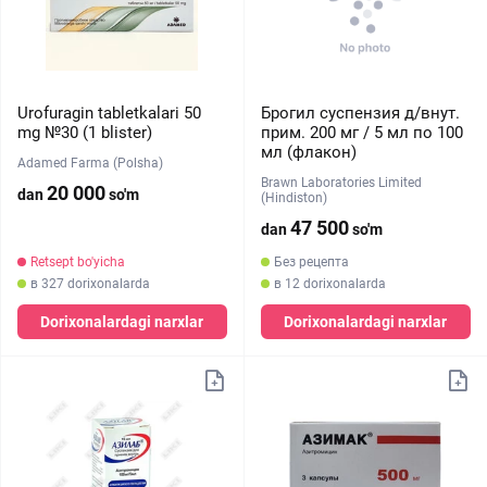
Urofuragin tabletkalari 50
Брогил суспензия д/внут.
mg №30 (1 blister)
прим. 200 мг / 5 мл по 100
мл (флакон)
Adamed Farma (Polsha)
Brawn Laboratories Limited
20 000
dan
so'm
(Hindiston)
47 500
dan
so'm
Retsept bo'yicha
Без рецепта
в 327 dorixonalarda
в 12 dorixonalarda
Dorixonalardagi narxlar
Dorixonalardagi narxlar