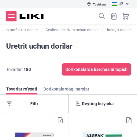
UZ
Toshkent
ari va profilaktik dorilar
Genitouriner tizim uchun dorilar
Urologik dorilar
Uretrit uchun dorilar
Tovarlar:
180
Dorixonalarda barchasini topish
Tovarlar ro‘yxati
Dorixonalardagi narxlar
Filtr