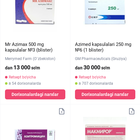
Mr Azimax 500 mg
Azimed kapsulalari 250 mg
kapsulalar №3 (blister)
№6 (1 blister)
Merrymed Farm (O`zbekiston)
GM Pharmaceuticals (Gruziya)
13 000
30 000
dan
so'm
dan
so'm
Retsept bo'yicha
Retsept bo'yicha
в 54 dorixonalarda
в 707 dorixonalarda
Dorixonalardagi narxlar
Dorixonalardagi narxlar