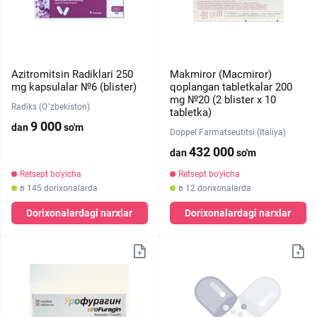
Azitromitsin Radiklari 250
Makmiror (Macmiror)
mg kapsulalar №6 (blister)
qoplangan tabletkalar 200
mg №20 (2 blister х 10
Radiks (O`zbekiston)
tabletka)
9 000
dan
so'm
Doppel Farmatseutitsi (Italiya)
432 000
dan
so'm
Retsept bo'yicha
Retsept bo'yicha
в 145 dorixonalarda
в 12 dorixonalarda
Dorixonalardagi narxlar
Dorixonalardagi narxlar