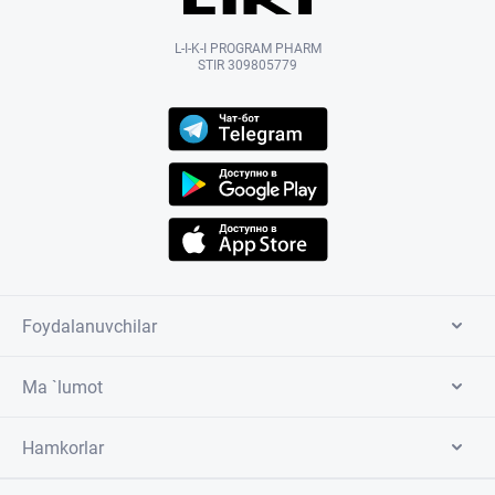
L-I-K-I PROGRAM PHARM
STIR 309805779
Foydalanuvchilar
Ma `lumot
Hamkorlar