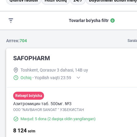
Qidiruv radiusi
Hozir ochiq
24/7
Buyurtmalar uchun mavj
Tovarlar bo‘ycha filtr
0
Аптек:
704
Saral
SAFOPHARM
Toshkent, Qorasuv 3 dahasi, 14B uy
Ochiq
·
Yopilish vaqti 23:59
Retsept bo'yicha
Азитромицин таб. 500мг. №3
ООО "NAVBAHOR SANOAT " УЗБЕКИСТАН
Mavjud: 5 dona
(2 daqiqa oldin yangilangan)
8 124
so'm