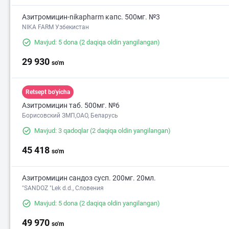
Азитромицин-nikapharm капс. 500мг. №3
NIKA FARM Узбекистан
Mavjud: 5 dona
(2 daqiqa oldin yangilangan)
29 930
so'm
Retsept bo'yicha
Азитромицин таб. 500мг. №6
Борисовский ЗМП,ОАО, Беларусь
Mavjud: 3 qadoqlar
(2 daqiqa oldin yangilangan)
45 418
so'm
Азитромицин сандоз сусп. 200мг. 20мл.
"SANDOZ "Lek d.d., Словения
Mavjud: 5 dona
(2 daqiqa oldin yangilangan)
49 970
so'm