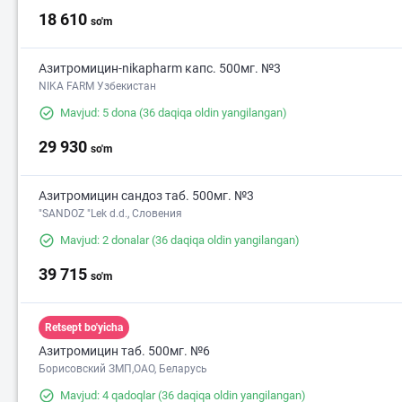
18 610
so'm
Азитромицин-nikapharm капс. 500мг. №3
NIKA FARM Узбекистан
Mavjud: 5 dona
(36 daqiqa oldin yangilangan)
29 930
so'm
Азитромицин сандоз таб. 500мг. №3
"SANDOZ "Lek d.d., Словения
Mavjud: 2 donalar
(36 daqiqa oldin yangilangan)
39 715
so'm
Retsept bo'yicha
Азитромицин таб. 500мг. №6
Борисовский ЗМП,ОАО, Беларусь
Mavjud: 4 qadoqlar
(36 daqiqa oldin yangilangan)