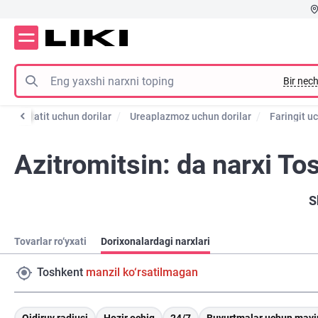
Bir nech
Prostatit uchun dorilar
Ureaplazmoz uchun dorilar
Faringit uc
Azitromitsin: da narxi To
S
Tovarlar ro‘yxati
Dorixonalardagi narxlari
Toshkent
manzil ko‘rsatilmagan