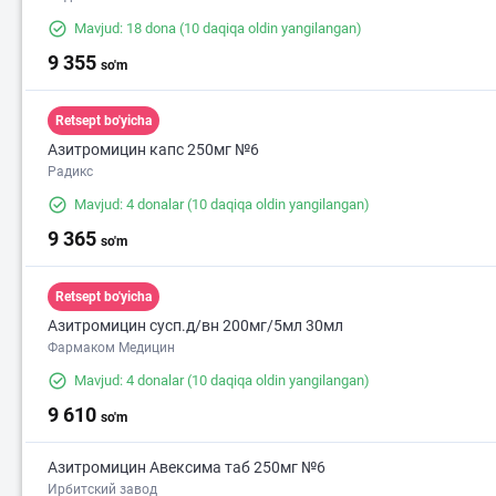
Mavjud: 18 dona
(10 daqiqa oldin yangilangan)
9 355
so'm
Retsept bo'yicha
Азитромицин капс 250мг №6
Радикс
Mavjud: 4 donalar
(10 daqiqa oldin yangilangan)
9 365
so'm
Retsept bo'yicha
Азитромицин сусп.д/вн 200мг/5мл 30мл
Фармаком Медицин
31 000
2
Mavjud: 4 donalar
(10 daqiqa oldin yangilangan)
9 610
so'm
Азитромицин Авексима таб 250мг №6
Ирбитский завод