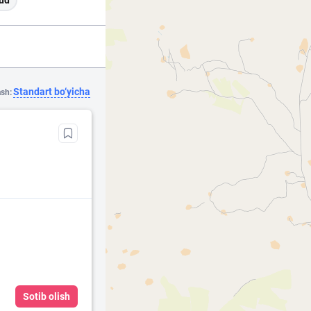
ud
Standart bo‘yicha
ash:
Sotib olish