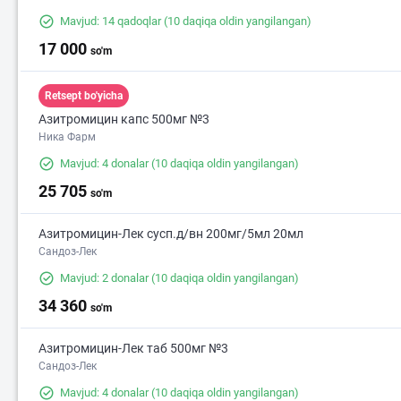
Mavjud: 14 qadoqlar
(10 daqiqa oldin yangilangan)
17 000
so'm
8 000
Retsept bo'yicha
Азитромицин капс 500мг №3
Ника Фарм
Mavjud: 4 donalar
(10 daqiqa oldin yangilangan)
25 705
so'm
Азитромицин-Лек сусп.д/вн 200мг/5мл 20мл
Сандоз-Лек
Mavjud: 2 donalar
(10 daqiqa oldin yangilangan)
2
34 360
so'm
Азитромицин-Лек таб 500мг №3
Сандоз-Лек
Mavjud: 4 donalar
(10 daqiqa oldin yangilangan)