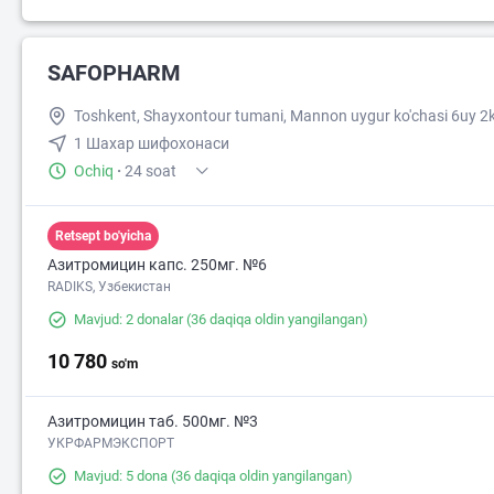
SAFOPHARM
Toshkent, Shayxontour tumani, Mannon uygur ko'chasi 6uy 2
1 Шахар шифохонаси
Ochiq
·
24 soat
Retsept bo'yicha
Азитромицин капс. 250мг. №6
RADIKS, Узбекистан
Mavjud: 2 donalar
(36 daqiqa oldin yangilangan)
10 780
so'm
Азитромицин таб. 500мг. №3
УКРФАРМЭКСПОРТ
Mavjud: 5 dona
(36 daqiqa oldin yangilangan)