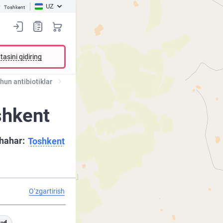
UZ
Toshkent
tasini qidiring
hun antibiotiklar
shkent
hahar:
Toshkent
O‘zgartirish