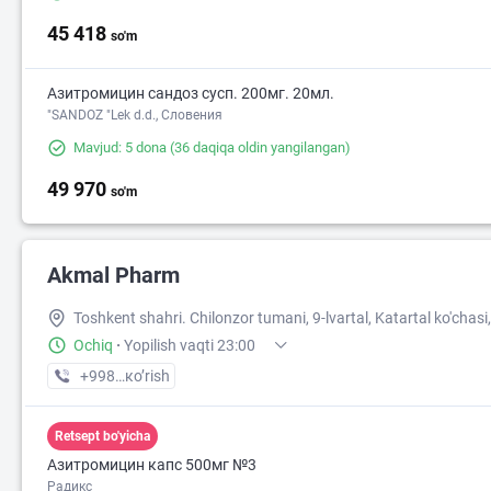
45 418
so'm
10 000
Азитромицин сандоз сусп. 200мг. 20мл.
"SANDOZ "Lek d.d., Словения
Mavjud: 5 dona
(36 daqiqa oldin yangilangan)
49 970
so'm
Akmal Pharm
Toshkent shahri. Chilonzor tumani, 9-lvartal, Katartal ko'chasi,
Ochiq
·
Yopilish vaqti 23:00
+998 (99) XXX-XX-XX
кo’rish
Retsept bo'yicha
Азитромицин капс 500мг №3
Радикс