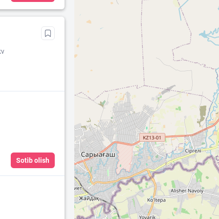
kv
Sotib olish