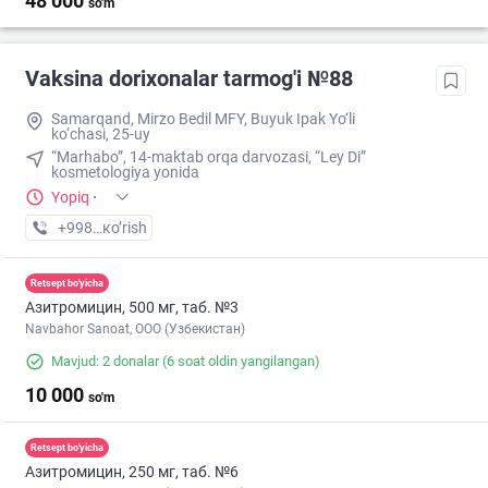
48 000
so'm
Vaksina dorixonalar tarmog'i №88
Samarqand, Mirzo Bedil MFY, Buyuk Ipak Yo‘li
ko‘chasi, 25-uy
“Marhabo”, 14-maktab orqa darvozasi, “Ley Di”
kosmetologiya yonidа
Yopiq
·
+998 (77) XXX-XX-XX
кo’rish
Retsept bo'yicha
Азитромицин, 500 мг, таб. №3
Navbahor Sanoat, ООО (Узбекистан)
Mavjud: 2 donalar
(6 soat oldin yangilangan)
10 000
so'm
Retsept bo'yicha
Азитромицин, 250 мг, таб. №6