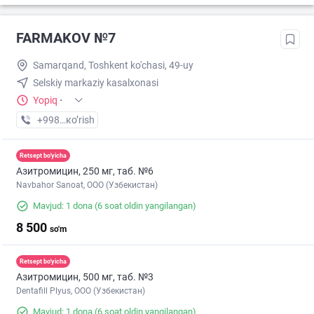
FARMAKOV №7
Samarqand, Toshkent ko'chasi, 49-uy
Selskiy markaziy kasalxonasi
Yopiq
·
+998 (99) XXX-XX-XX
кo’rish
Retsept bo'yicha
Азитромицин, 250 мг, таб. №6
Navbahor Sanoat, ООО (Узбекистан)
Mavjud: 1 dona
(6 soat oldin yangilangan)
8 500
so'm
Retsept bo'yicha
Азитромицин, 500 мг, таб. №3
Dentafill Plyus, ООО (Узбекистан)
Mavjud: 1 dona
(6 soat oldin yangilangan)