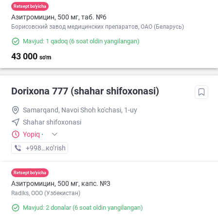
Retsept bo'yicha
Азитромицин, 500 мг, таб. №6
Борисовский завод медицинских препаратов, ОАО (Беларусь)
Mavjud: 1 qadoq
(6 soat oldin yangilangan)
43 000
so'm
Dorixona 777 (shahar shifoxonasi)
Samarqand, Navoi Shoh ko'chasi, 1-uy
Shahar shifoxonasi
Yopiq
·
+998 (99) XXX-XX-XX
кo’rish
Retsept bo'yicha
Азитромицин, 500 мг, капс. №3
Radiks, ООО (Узбекистан)
Mavjud: 2 donalar
(6 soat oldin yangilangan)