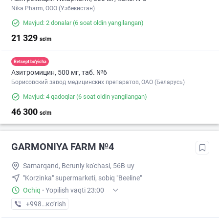
Nika Pharm, ООО (Узбекистан)
Mavjud: 2 donalar
(6 soat oldin yangilangan)
21 329
so'm
Retsept bo'yicha
Азитромицин, 500 мг, таб. №6
Борисовский завод медицинских препаратов, ОАО (Беларусь)
Mavjud: 4 qadoqlar
(6 soat oldin yangilangan)
46 300
so'm
GARMONIYA FARM №4
Samarqand, Beruniy ko'chasi, 56B-uy
"Korzinka" supermarketi, sobiq "Beeline"
Ochiq
·
Yopilish vaqti 23:00
+998 (95) XXX-XX-XX
кo’rish