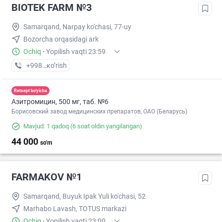
BIOTEK FARM №3
Samarqand, Narpay ko'chasi, 77-uy
Bozorcha orqasidagi ark
Ochiq
·
Yopilish vaqti 23:59
+998 (90) XXX-XX-XX
кo’rish
Retsept bo'yicha
Азитромицин, 500 мг, таб. №6
Борисовский завод медицинских препаратов, ОАО (Беларусь)
Mavjud: 1 qadoq
(6 soat oldin yangilangan)
44 000
so'm
FARMAKOV №1
Samarqand, Buyuk Ipak Yuli ko'chasi, 52
Marhabo Lavash, TOTUS markazi
Ochiq
·
Yopilish vaqti 23:00