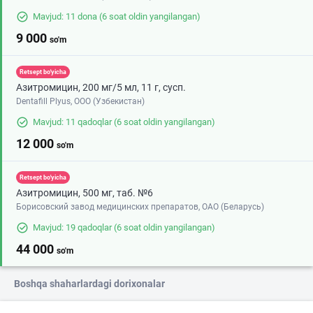
Mavjud: 11 dona
(6 soat oldin yangilangan)
9 000
so'm
Retsept bo'yicha
Азитромицин, 200 мг/5 мл, 11 г, сусп.
Dentafill Plyus, ООО (Узбекистан)
Mavjud: 11 qadoqlar
(6 soat oldin yangilangan)
12 000
so'm
Retsept bo'yicha
Азитромицин, 500 мг, таб. №6
Борисовский завод медицинских препаратов, ОАО (Беларусь)
Mavjud: 19 qadoqlar
(6 soat oldin yangilangan)
44 000
so'm
Boshqa shaharlardagi dorixonalar