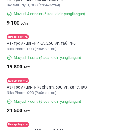
Dentafill Plyus, ООО (Узбекистан)
Mavjud: 4 donalar
(6 soat oldin yangilangan)
9 100
so'm
Retsept bo'yicha
Азитромицин-НИКА, 250 мг, таб. №6
Nika Pharm, ООО (Узбекистан)
Mavjud: 1 dona
(6 soat oldin yangilangan)
19 800
so'm
Retsept bo'yicha
Азитромицин-Nikapharm, 500 мг, капс. №3
Nika Pharm, ООО (Узбекистан)
Mavjud: 7 dona
(6 soat oldin yangilangan)
21 500
so'm
Retsept bo'yicha