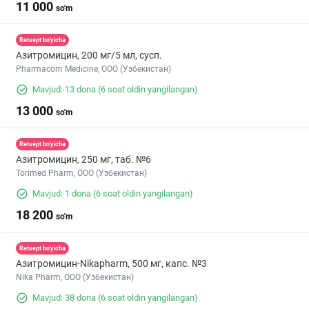
11 000
so'm
Retsept bo'yicha
Азитромицин, 200 мг/5 мл, сусп.
Pharmacom Medicine, OOO (Узбекистан)
Mavjud: 13 dona
(6 soat oldin yangilangan)
13 000
so'm
Retsept bo'yicha
Азитромицин, 250 мг, таб. №6
Torimed Pharm, OOO (Узбекистан)
Mavjud: 1 dona
(6 soat oldin yangilangan)
18 200
so'm
Retsept bo'yicha
Азитромицин-Nikapharm, 500 мг, капс. №3
Nika Pharm, ООО (Узбекистан)
Mavjud: 38 dona
(6 soat oldin yangilangan)