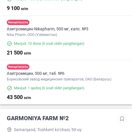
9 100
so'm
Retsept bo'yicha
Азитромицин-Nikapharm, 500 мг, капс. №3
Nika Pharm, ООО (Узбекистан)
Mavjud: 10 dona
(6 soat oldin yangilangan)
21 500
so'm
Retsept bo'yicha
Азитромицин, 500 мг, таб. №6
Борисовский завод медицинских препаратов, ОАО (Беларусь)
Mavjud: 1 qadoq
(6 soat oldin yangilangan)
43 500
so'm
GARMONIYA FARM №2
Samarqand, Toshkent ko‘chasi, 50-uy