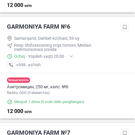
12 000
so'm
GARMONIYA FARM №6
Samarqand, Dahbet ko'chasi, 59-uy
Resp.Shifoxananing orqa tomoni, Median
mehmonxonasi yonida
Ochiq
·
Yopilish vaqti 20:00
+998 (95) XXX-XX-XX
кo’rish
Retsept bo'yicha
Азитромицин, 250 мг, капс. №6
Radiks, ООО (Узбекистан)
Mavjud: 1 dona
(6 soat oldin yangilangan)
12 000
so'm
GARMONIYA FARM №7