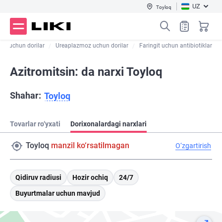
UZ
Toyloq
tit uchun dorilar
Ureaplazmoz uchun dorilar
Faringit uchun antibiotiklar
Azitromitsin: da narxi Toyloq
Shahar:
Toyloq
Tovarlar ro‘yxati
Dorixonalardagi narxlari
Toyloq
manzil ko‘rsatilmagan
O‘zgartirish
Qidiruv radiusi
Hozir ochiq
24/7
Buyurtmalar uchun mavjud