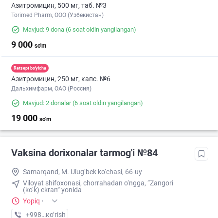
Азитромицин, 500 мг, таб. №3
Torimed Pharm, OOO (Узбекистан)
Mavjud: 9 dona
(6 soat oldin yangilangan)
9 000
so'm
Retsept bo'yicha
Азитромицин, 250 мг, капс. №6
Дальхимфарм, ОАО (Россия)
Mavjud: 2 donalar
(6 soat oldin yangilangan)
19 000
so'm
Vaksina dorixonalar tarmog'i №84
Samarqand, M. Ulug‘bek ko‘chasi, 66-uy
Viloyat shifoxonasi, chorrahadan o‘ngga, “Zangori
(ko‘k) ekran” yonida
Yopiq
·
+998 (77) XXX-XX-XX
кo’rish