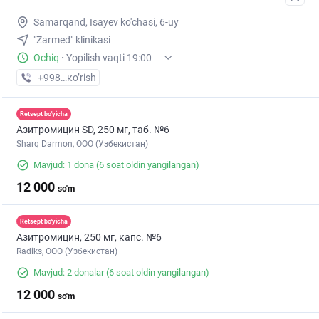
Samarqand, Isayev ko'chasi, 6-uy
"Zarmed" klinikasi
Ochiq
·
Yopilish vaqti 19:00
+998 (95) XXX-XX-XX
кo’rish
Retsept bo'yicha
Азитромицин SD, 250 мг, таб. №6
Sharq Darmon, OOO (Узбекистан)
Mavjud: 1 dona
(6 soat oldin yangilangan)
12 000
so'm
Retsept bo'yicha
Азитромицин, 250 мг, капс. №6
Radiks, ООО (Узбекистан)
Mavjud: 2 donalar
(6 soat oldin yangilangan)
12 000
so'm