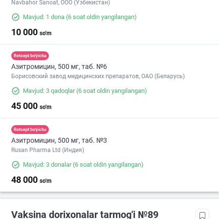
Navbahor Sanoat, ООО (Узбекистан)
Mavjud: 1 dona
(6 soat oldin yangilangan)
10 000
so'm
Retsept bo'yicha
Азитромицин, 500 мг, таб. №6
Борисовский завод медицинских препаратов, ОАО (Беларусь)
Mavjud: 3 qadoqlar
(6 soat oldin yangilangan)
45 000
so'm
Retsept bo'yicha
Азитромицин, 500 мг, таб. №3
Rusan Pharma Ltd (Индия)
Mavjud: 3 donalar
(6 soat oldin yangilangan)
48 000
so'm
Vaksina dorixonalar tarmog'i №89