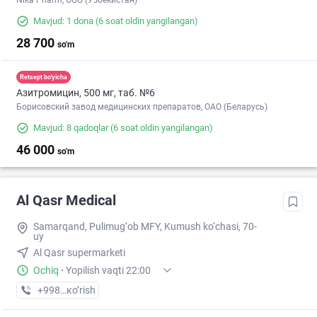
Nika Pharm, ООО (Узбекистан)
Mavjud: 1 dona
(6 soat oldin yangilangan)
28 700
so'm
Retsept bo'yicha
Азитромицин, 500 мг, таб. №6
Борисовский завод медицинских препаратов, ОАО (Беларусь)
Mavjud: 8 qadoqlar
(6 soat oldin yangilangan)
46 000
so'm
Al Qasr Medical
Samarqand, Pulimug‘ob MFY, Kumush ko‘chasi, 70-
uy
Al Qasr supermarketi
Ochiq
·
Yopilish vaqti 22:00
+998 (95) XXX-XX-XX
кo’rish