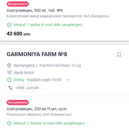
Retsept bo'yicha
Азитромицин, 500 мг, таб. №6
Борисовский завод медицинских препаратов, ОАО (Беларусь)
Mavjud: 1 qadoq
(6 soat oldin yangilangan)
43 600
so'm
GARMONIYA FARM №8
Samarqand, I. Karimov ko'chasi, 12-uy
Siyob bozor
Ochiq
·
Yopilish vaqti 19:00
+998 (95) XXX-XX-XX
кo’rish
Retsept bo'yicha
Азитромицин, 200 мг/5 мл, сусп.
Pharmacom Medicine, OOO (Узбекистан)
Mavjud: 2 donalar
(6 soat oldin yangilangan)