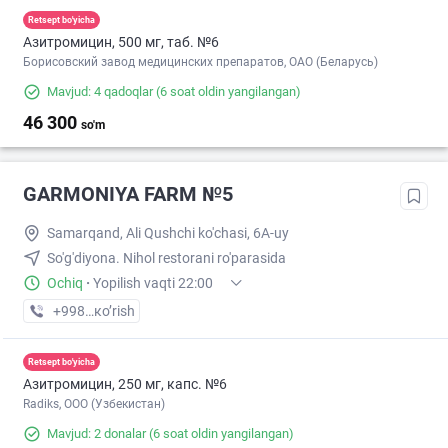
Retsept bo'yicha
Азитромицин, 500 мг, таб. №6
Борисовский завод медицинских препаратов, ОАО (Беларусь)
Mavjud: 4 qadoqlar
(6 soat oldin yangilangan)
46 300
so'm
GARMONIYA FARM №5
Samarqand, Ali Qushchi ko'chasi, 6A-uy
So'g'diyona. Nihol restorani ro'parasida
Ochiq
·
Yopilish vaqti 22:00
+998 (95) XXX-XX-XX
кo’rish
Retsept bo'yicha
Азитромицин, 250 мг, капс. №6
Radiks, ООО (Узбекистан)
Mavjud: 2 donalar
(6 soat oldin yangilangan)