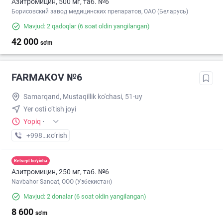
Азитромицин, 500 мг, таб. №6
Борисовский завод медицинских препаратов, ОАО (Беларусь)
Mavjud: 2 qadoqlar
(6 soat oldin yangilangan)
42 000
so'm
FARMAKOV №6
Samarqand, Mustaqillik ko'chasi, 51-uy
Yer osti o‘tish joyi
Yopiq
·
+998 (95) XXX-XX-XX
кo’rish
Retsept bo'yicha
Азитромицин, 250 мг, таб. №6
Navbahor Sanoat, ООО (Узбекистан)
Mavjud: 2 donalar
(6 soat oldin yangilangan)
8 600
so'm