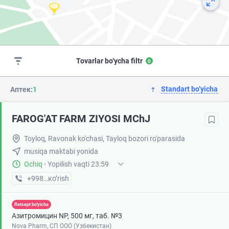
Tovarlar bo‘ycha filtr
0
Standart bo‘yicha
Аптек:
1
FAROG'AT FARM ZIYOSI MChJ
Toyloq, Ravonak ko'chasi, Tayloq bozori ro'parasida
musiqa maktabi yonida
Ochiq
·
Yopilish vaqti 23:59
+998 (99) XXX-XX-XX
кo’rish
Retsept bo'yicha
Азитромицин NP, 500 мг, таб. №3
Nova Pharm, СП ООО (Узбекистан)