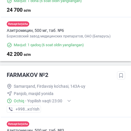
Mavjud: 1 dona
(6 soat oldin yangilangan)
24 700
so'm
Retsept bo'yicha
Азитромицин, 500 мг, таб. №6
Борисовский завод медицинских препаратов, ОАО (Беларусь)
Mavjud: 1 qadoq
(6 soat oldin yangilangan)
42 200
so'm
FARMAKOV №2
Samarqand, Firdavsiy ko'chasi, 143A-uy
Panjob, masjid yonida
Ochiq
·
Yopilish vaqti 23:00
+998 (95) XXX-XX-XX
кo’rish
Retsept bo'yicha
Азитромицин, 500 мг, таб. №3