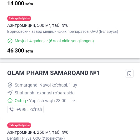
14 000
so'm
Retsept bo'yicha
Азитромицин, 500 мг, таб. №6
Борисовский завод медицинских препаратов, ОАО (Беларусь)
Mavjud: 4 qadoqlar
(6 soat oldin yangilangan)
46 300
so'm
OLAM PHARM SAMARQAND №1
Samarqand, Navoi ko'chasi, 1-uy
Shahar shifoxonasi ro'parasida
Ochiq
·
Yopilish vaqti 23:00
+998 (95) XXX-XX-XX
кo’rish
Retsept bo'yicha
Азитромицин, 250 мг, таб. №6
Dentafill Plyus, ООО (Узбекистан)