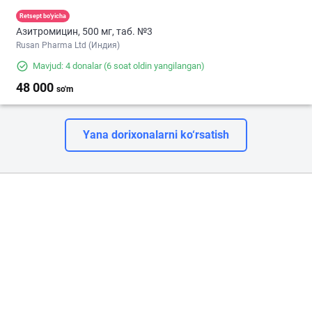
Retsept bo'yicha
Азитромицин, 500 мг, таб. №3
Rusan Pharma Ltd (Индия)
Mavjud: 4 donalar
(6 soat oldin yangilangan)
48 000
so'm
Yana dorixonalarni ko‘rsatish