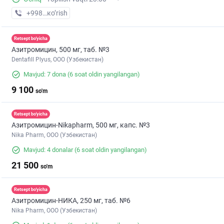
+998 (95) XXX-XX-XX
кo’rish
Retsept bo'yicha
Азитромицин, 500 мг, таб. №3
Dentafill Plyus, ООО (Узбекистан)
Mavjud: 7 dona
(6 soat oldin yangilangan)
9 100
so'm
Retsept bo'yicha
Азитромицин-Nikapharm, 500 мг, капс. №3
Nika Pharm, ООО (Узбекистан)
Mavjud: 4 donalar
(6 soat oldin yangilangan)
21 500
so'm
Retsept bo'yicha
Азитромицин-НИКА, 250 мг, таб. №6
Nika Pharm, ООО (Узбекистан)