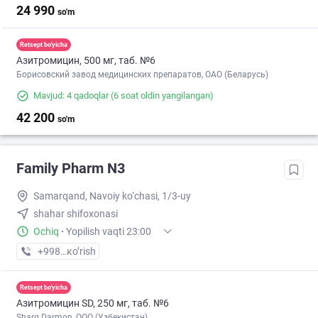
24 990
so'm
Retsept bo'yicha
Азитромицин, 500 мг, таб. №6
Борисовский завод медицинских препаратов, ОАО (Беларусь)
Mavjud: 4 qadoqlar
(6 soat oldin yangilangan)
42 200
so'm
Family Pharm N3
Samarqand, Navoiy ko‘chasi, 1/3-uy
shahar shifoxonasi
Ochiq
·
Yopilish vaqti 23:00
+998 (95) XXX-XX-XX
кo’rish
Retsept bo'yicha
Азитромицин SD, 250 мг, таб. №6
Sharq Darmon, OOO (Узбекистан)