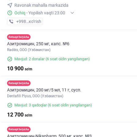
Ravonak mahalla markazida
Ochiq
·
Yopilish vaqti 23:00
+998 (95) XXX-XX-XX
кo’rish
Retsept bo'yicha
Азитромицин, 250 мг, капс. №6
Radiks, ООО (Узбекистан)
Mavjud: 2 donalar
(6 soat oldin yangilangan)
10 900
so'm
Retsept bo'yicha
Азитромицин, 200 мг/5 мл, 11 г, сусп.
Dentafill Plyus, ООО (Узбекистан)
Mavjud: 3 qadoqlar
(6 soat oldin yangilangan)
12 700
so'm
Retsept bo'yicha
Азитромицин-Nikapharm, 500 мг, капс. №3