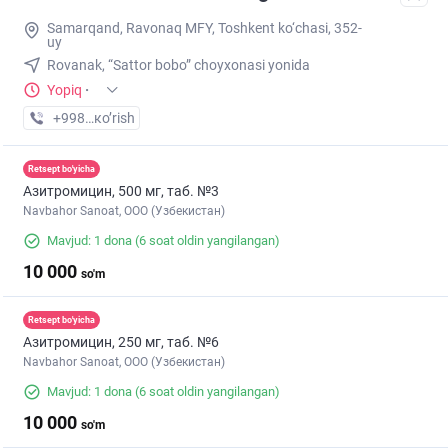
Samarqand, Ravonaq MFY, Toshkent ko‘chasi, 352-
uy
Rovanak, “Sattor bobo” choyxonasi yonida
Yopiq
·
+998 (77) XXX-XX-XX
кo’rish
Retsept bo'yicha
Азитромицин, 500 мг, таб. №3
Navbahor Sanoat, ООО (Узбекистан)
Mavjud: 1 dona
(6 soat oldin yangilangan)
10 000
so'm
Retsept bo'yicha
Азитромицин, 250 мг, таб. №6
Navbahor Sanoat, ООО (Узбекистан)
Mavjud: 1 dona
(6 soat oldin yangilangan)
10 000
so'm