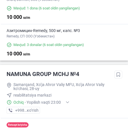
Mavjud: 1 dona
(6 soat oldin yangilangan)
10 000
so'm
Азитромицин-Remedy, 500 мг, капс. №3
Remedy, СП ООО (Узбекистан)
Mavjud: 3 donalar
(6 soat oldin yangilangan)
10 000
so'm
NAMUNA GROUP MCHJ №4
Samarqand, Xo‘ja Ahror Valiy MFU, Xo‘ja Ahror Valiy
ko‘chasi, 28-uy
reabilitatsiya markazi
Ochiq
·
Yopilish vaqti 23:00
+998 (88) XXX-XX-XX
кo’rish
Retsept bo'yicha