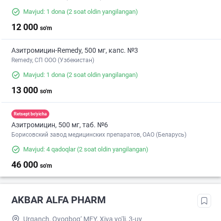
Mavjud: 1 dona
(2 soat oldin yangilangan)
12 000
so'm
Азитромицин-Remedy, 500 мг, капс. №3
Remedy, СП ООО (Узбекистан)
Mavjud: 1 dona
(2 soat oldin yangilangan)
13 000
so'm
Retsept bo'yicha
Азитромицин, 500 мг, таб. №6
Борисовский завод медицинских препаратов, ОАО (Беларусь)
Mavjud: 4 qadoqlar
(2 soat oldin yangilangan)
46 000
so'm
AKBAR ALFA PHARM
Urganch, Oyoqbog‘ MFY, Xiva yo‘li, 3-uy