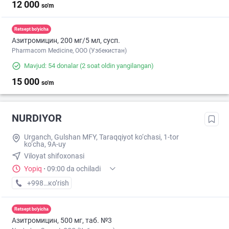
12 000
so'm
Retsept bo'yicha
Азитромицин, 200 мг/5 мл, сусп.
Pharmacom Medicine, OOO (Узбекистан)
Mavjud: 54 donalar
(2 soat oldin yangilangan)
15 000
so'm
NURDIYOR
Urganch, Gulshan MFY, Taraqqiyot ko‘chasi, 1-tor
ko‘cha, 9A-uy
Viloyat shifoxonasi
Yopiq
·
09:00 da ochiladi
+998 (50) XXX-XX-XX
кo’rish
Retsept bo'yicha
Азитромицин, 500 мг, таб. №3