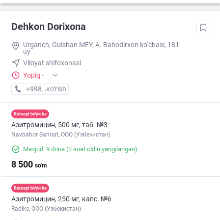
Dehkon Dorixona
Urganch, Gulshan MFY, A. Bahodirxon ko‘chasi, 181-
uy
Viloyat shifoxonasi
Yopiq
·
+998 (97) XXX-XX-XX
кo’rish
Retsept bo'yicha
Азитромицин, 500 мг, таб. №3
Navbahor Sanoat, ООО (Узбекистан)
Mavjud: 9 dona
(2 soat oldin yangilangan)
8 500
so'm
Retsept bo'yicha
Азитромицин, 250 мг, капс. №6
Radiks, ООО (Узбекистан)