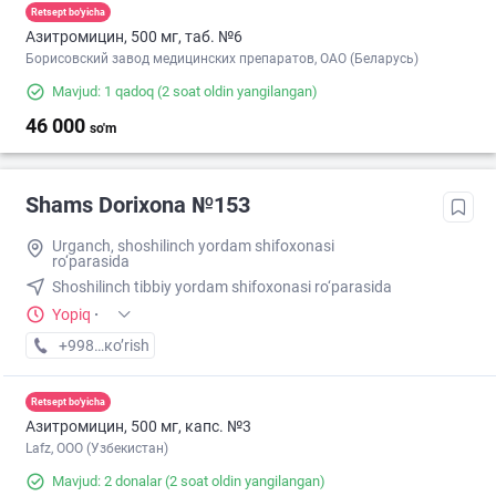
Retsept bo'yicha
Азитромицин, 500 мг, таб. №6
Борисовский завод медицинских препаратов, ОАО (Беларусь)
Mavjud: 1 qadoq
(2 soat oldin yangilangan)
46 000
so'm
Shams Dorixona №153
Urganch, shoshilinch yordam shifoxonasi
ro‘parasida
Shoshilinch tibbiy yordam shifoxonasi ro‘parasida
Yopiq
·
+998 (79) XXX-XX-XX
кo’rish
Retsept bo'yicha
Азитромицин, 500 мг, капс. №3
Lafz, ООО (Узбекистан)
Mavjud: 2 donalar
(2 soat oldin yangilangan)