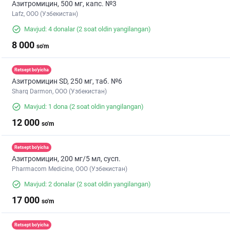
Азитромицин, 500 мг, капс. №3
Lafz, ООО (Узбекистан)
Mavjud: 4 donalar
(2 soat oldin yangilangan)
8 000
so'm
Retsept bo'yicha
Азитромицин SD, 250 мг, таб. №6
Sharq Darmon, OOO (Узбекистан)
Mavjud: 1 dona
(2 soat oldin yangilangan)
12 000
so'm
Retsept bo'yicha
Азитромицин, 200 мг/5 мл, сусп.
Pharmacom Medicine, OOO (Узбекистан)
Mavjud: 2 donalar
(2 soat oldin yangilangan)
17 000
so'm
Retsept bo'yicha