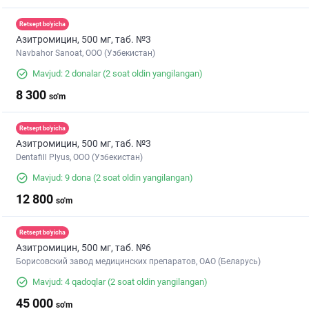
Retsept bo'yicha
Азитромицин, 500 мг, таб. №3
Navbahor Sanoat, ООО (Узбекистан)
Mavjud: 2 donalar
(2 soat oldin yangilangan)
8 300
so'm
Retsept bo'yicha
Азитромицин, 500 мг, таб. №3
Dentafill Plyus, ООО (Узбекистан)
Mavjud: 9 dona
(2 soat oldin yangilangan)
12 800
so'm
Retsept bo'yicha
Азитромицин, 500 мг, таб. №6
Борисовский завод медицинских препаратов, ОАО (Беларусь)
Mavjud: 4 qadoqlar
(2 soat oldin yangilangan)
45 000
so'm