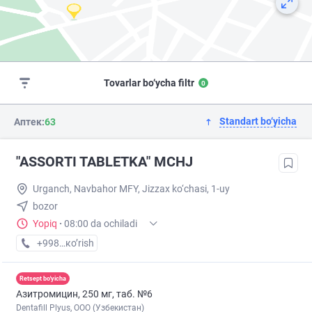
Tovarlar bo‘ycha filtr
0
Standart bo‘yicha
Аптек:
63
"ASSORTI TABLETKA" MCHJ
Urganch, Navbahor MFY, Jizzax ko‘chasi, 1-uy
bozor
Yopiq
·
08:00 da ochiladi
+998 (99) XXX-XX-XX
кo’rish
Retsept bo'yicha
Азитромицин, 250 мг, таб. №6
Dentafill Plyus, ООО (Узбекистан)