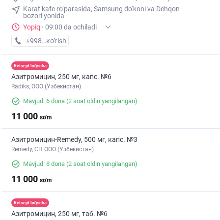
Karat kafe ro‘parasida, Samsung do‘koni va Dehqon
bozori yonida
Yopiq
·
09:00 da ochiladi
+998 (97) XXX-XX-XX
кo’rish
Retsept bo'yicha
Азитромицин, 250 мг, капс. №6
Radiks, ООО (Узбекистан)
Mavjud: 6 dona
(2 soat oldin yangilangan)
11 000
so'm
Азитромицин-Remedy, 500 мг, капс. №3
Remedy, СП ООО (Узбекистан)
Mavjud: 8 dona
(2 soat oldin yangilangan)
11 000
so'm
Retsept bo'yicha
Азитромицин, 250 мг, таб. №6