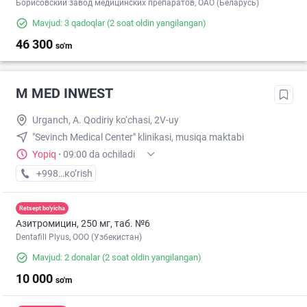
Борисовский завод медицинских препаратов, ОАО (Беларусь)
Mavjud: 3 qadoqlar
(2 soat oldin yangilangan)
46 300
so'm
M MED INWEST
Urganch, A. Qodiriy ko‘chasi, 2V-uy
"Sevinch Medical Center" klinikasi, musiqa maktabi
Yopiq
·
09:00 da ochiladi
+998 (99) XXX-XX-XX
кo’rish
Retsept bo'yicha
Азитромицин, 250 мг, таб. №6
Dentafill Plyus, ООО (Узбекистан)
Mavjud: 2 donalar
(2 soat oldin yangilangan)
10 000
so'm