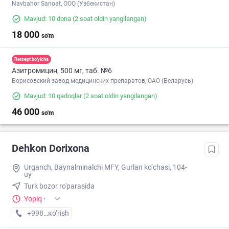
Navbahor Sanoat, ООО (Узбекистан)
Mavjud: 10 dona
(2 soat oldin yangilangan)
18 000
so'm
Retsept bo'yicha
Азитромицин, 500 мг, таб. №6
Борисовский завод медицинских препаратов, ОАО (Беларусь)
Mavjud: 10 qadoqlar
(2 soat oldin yangilangan)
46 000
so'm
Dehkon Dorixona
Urganch, Baynalminalchi MFY, Gurlan ko‘chasi, 104-
uy
Turk bozor ro'parasida
Yopiq
·
+998 (91) XXX-XX-XX
кo’rish