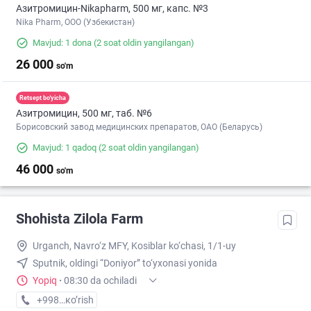
Азитромицин-Nikapharm, 500 мг, капс. №3
Nika Pharm, ООО (Узбекистан)
Mavjud: 1 dona
(2 soat oldin yangilangan)
26 000
so'm
Retsept bo'yicha
Азитромицин, 500 мг, таб. №6
Борисовский завод медицинских препаратов, ОАО (Беларусь)
Mavjud: 1 qadoq
(2 soat oldin yangilangan)
46 000
so'm
Shohista Zilola Farm
Urganch, Navro‘z MFY, Kosiblar ko‘chasi, 1/1-uy
Sputnik, oldingi “Doniyor” to‘yxonasi yonida
Yopiq
·
08:30 da ochiladi
+998 (99) XXX-XX-XX
кo’rish