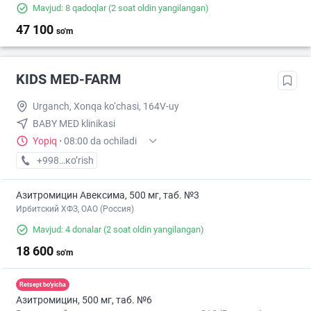
Mavjud: 8 qadoqlar
(2 soat oldin yangilangan)
47 100
so'm
KIDS MED-FARM
Urganch, Xonqa ko‘chasi, 164V-uy
BABY MED klinikasi
Yopiq
·
08:00 da ochiladi
+998 (93) XXX-XX-XX
кo’rish
Азитромицин Авексима, 500 мг, таб. №3
Ирбитский ХФЗ, ОАО (Россия)
Mavjud: 4 donalar
(2 soat oldin yangilangan)
18 600
so'm
Retsept bo'yicha
Азитромицин, 500 мг, таб. №6