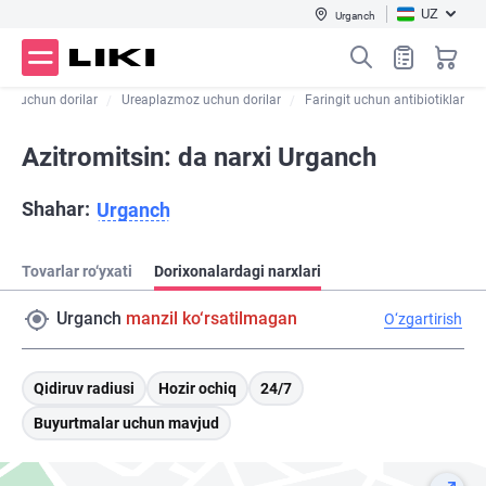
UZ
Urganch
tit uchun dorilar
Ureaplazmoz uchun dorilar
Faringit uchun antibiotiklar
Azitromitsin: da narxi Urganch
Shahar:
Urganch
Tovarlar ro‘yxati
Dorixonalardagi narxlari
Urganch
manzil ko‘rsatilmagan
O‘zgartirish
Qidiruv radiusi
Hozir ochiq
24/7
Buyurtmalar uchun mavjud