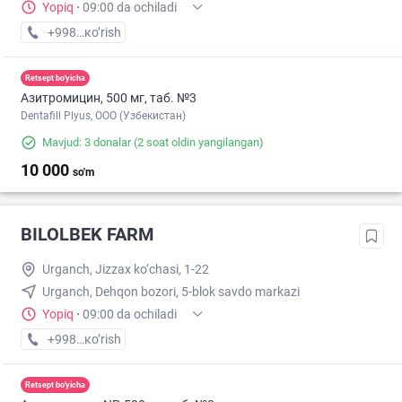
Yopiq
·
09:00 da ochiladi
+998 (99) XXX-XX-XX
кo’rish
Retsept bo'yicha
Азитромицин, 500 мг, таб. №3
Dentafill Plyus, ООО (Узбекистан)
Mavjud: 3 donalar
(2 soat oldin yangilangan)
10 000
so'm
BILOLBEK FARM
Urganch, Jizzax ko‘chasi, 1-22
Urganch, Dehqon bozori, 5-blok savdo markazi
Yopiq
·
09:00 da ochiladi
+998 (97) XXX-XX-XX
кo’rish
Retsept bo'yicha