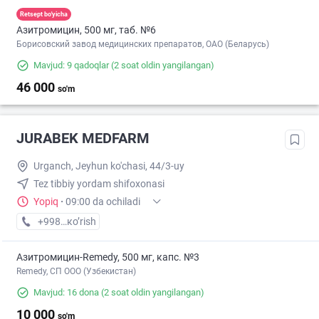
Retsept bo'yicha
Азитромицин, 500 мг, таб. №6
Борисовский завод медицинских препаратов, ОАО (Беларусь)
Mavjud: 9 qadoqlar
(2 soat oldin yangilangan)
46 000
so'm
JURABEK MEDFARM
Urganch, Jeyhun ko'chasi, 44/3-uy
Tez tibbiy yordam shifoxonasi
Yopiq
·
09:00 da ochiladi
+998 (97) XXX-XX-XX
кo’rish
Азитромицин-Remedy, 500 мг, капс. №3
Remedy, СП ООО (Узбекистан)
Mavjud: 16 dona
(2 soat oldin yangilangan)
10 000
so'm