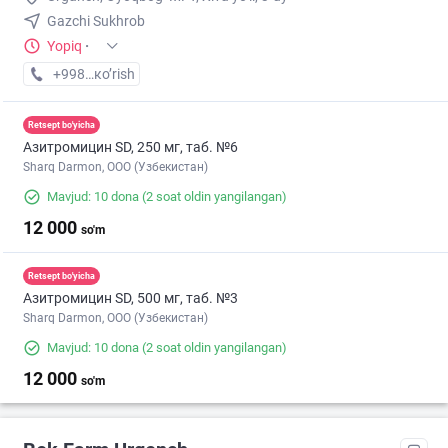
Gazchi Sukhrob
Yopiq
·
+998 (99) XXX-XX-XX
кo’rish
Retsept bo'yicha
Азитромицин SD, 250 мг, таб. №6
Sharq Darmon, OOO (Узбекистан)
Mavjud: 10 dona
(2 soat oldin yangilangan)
12 000
so'm
Retsept bo'yicha
Азитромицин SD, 500 мг, таб. №3
Sharq Darmon, OOO (Узбекистан)
Mavjud: 10 dona
(2 soat oldin yangilangan)
12 000
so'm