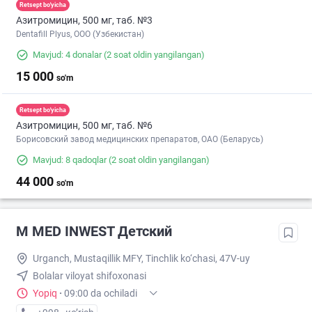
Retsept bo'yicha
Азитромицин, 500 мг, таб. №3
Dentafill Plyus, ООО (Узбекистан)
Mavjud: 4 donalar
(2 soat oldin yangilangan)
15 000
so'm
Retsept bo'yicha
Азитромицин, 500 мг, таб. №6
Борисовский завод медицинских препаратов, ОАО (Беларусь)
Mavjud: 8 qadoqlar
(2 soat oldin yangilangan)
44 000
so'm
M MED INWEST Детский
Urganch, Mustaqillik MFY, Tinchlik ko‘chasi, 47V-uy
Bolalar viloyat shifoxonasi
Yopiq
·
09:00 da ochiladi