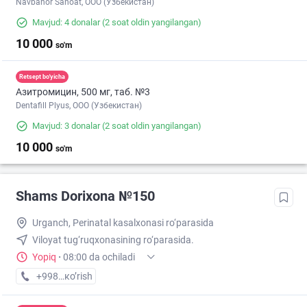
Navbahor Sanoat, ООО (Узбекистан)
Mavjud: 4 donalar
(2 soat oldin yangilangan)
10 000
so'm
Retsept bo'yicha
Азитромицин, 500 мг, таб. №3
Dentafill Plyus, ООО (Узбекистан)
Mavjud: 3 donalar
(2 soat oldin yangilangan)
10 000
so'm
Shams Dorixona №150
Urganch, Perinatal kasalxonasi ro‘parasida
Viloyat tug‘ruqxonasining ro‘parasida.
Yopiq
·
08:00 da ochiladi
+998 (79) XXX-XX-XX
кo’rish