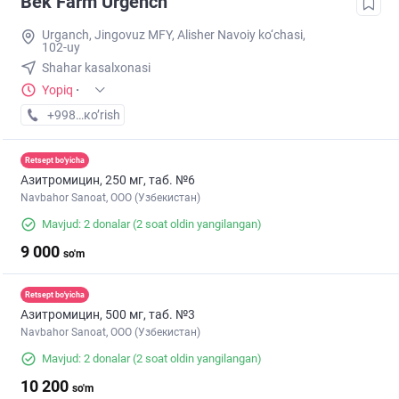
Bek Farm Urgench
Urganch, Jingovuz MFY, Alisher Navoiy ko‘chasi,
102-uy
Shahar kasalxonasi
Yopiq
·
+998 (99) XXX-XX-XX
кo’rish
Retsept bo'yicha
Азитромицин, 250 мг, таб. №6
Navbahor Sanoat, ООО (Узбекистан)
Mavjud: 2 donalar
(2 soat oldin yangilangan)
9 000
so'm
Retsept bo'yicha
Азитромицин, 500 мг, таб. №3
Navbahor Sanoat, ООО (Узбекистан)
Mavjud: 2 donalar
(2 soat oldin yangilangan)
10 200
so'm