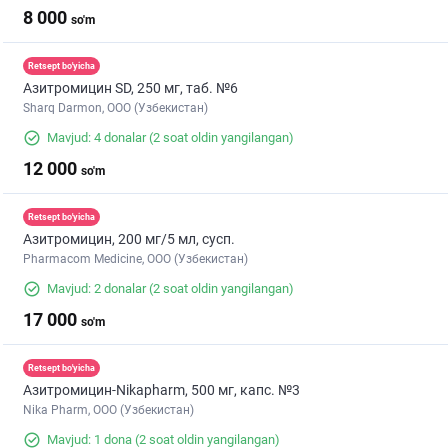
8 000
so'm
Retsept bo'yicha
Азитромицин SD, 250 мг, таб. №6
Sharq Darmon, OOO (Узбекистан)
Mavjud: 4 donalar
(2 soat oldin yangilangan)
12 000
so'm
Retsept bo'yicha
Азитромицин, 200 мг/5 мл, сусп.
Pharmacom Medicine, OOO (Узбекистан)
Mavjud: 2 donalar
(2 soat oldin yangilangan)
17 000
so'm
Retsept bo'yicha
Азитромицин-Nikapharm, 500 мг, капс. №3
Nika Pharm, ООО (Узбекистан)
Mavjud: 1 dona
(2 soat oldin yangilangan)