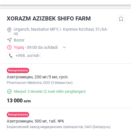
XORAZM AZIZBEK SHIFO FARM
Urganch, Navbahor MFY, I. Karimov ko‘chasi, 51/6A-
uy
Bozor
Yopiq
·
09:00 da ochiladi
+998 (91) XXX-XX-XX
кo’rish
Retsept bo'yicha
Азитромицин, 200 мг/5 мл, сусп.
Pharmacom Medicine, OOO (Узбекистан)
Mavjud: 3 donalar
(2 soat oldin yangilangan)
13 000
so'm
Retsept bo'yicha
Азитромицин, 500 мг, таб. №6
Борисовский завод медицинских препаратов, ОАО (Беларусь)