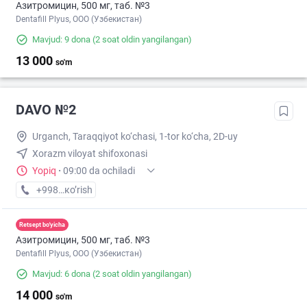
Азитромицин, 500 мг, таб. №3
Dentafill Plyus, ООО (Узбекистан)
Mavjud: 9 dona
(2 soat oldin yangilangan)
13 000
so'm
DAVO №2
Urganch, Taraqqiyot ko‘chasi, 1-tor ko‘cha, 2D-uy
Xorazm viloyat shifoxonasi
Yopiq
·
09:00 da ochiladi
+998 (90) XXX-XX-XX
кo’rish
Retsept bo'yicha
Азитромицин, 500 мг, таб. №3
Dentafill Plyus, ООО (Узбекистан)
Mavjud: 6 dona
(2 soat oldin yangilangan)
14 000
so'm