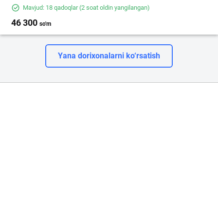
Mavjud: 18 qadoqlar
(2 soat oldin yangilangan)
46 300
so'm
Yana dorixonalarni ko‘rsatish