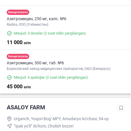
Retsept bo'yicha
Азитромицин, 250 мг, капс. №6
Radiks, ООО (Узбекистан)
Mavjud: 3 donalar
(2 soat oldin yangilangan)
11 000
so'm
Retsept bo'yicha
Азитромицин, 500 мг, таб. №6
Борисовский завод медицинских препаратов, ОАО (Беларусь)
Mavjud: 4 qadoqlar
(2 soat oldin yangilangan)
45 000
so'm
ASALOY FARM
Urganch, Yuqori Bog‘ MFY, Amudaryo ko‘chasi, 54-uy
“Ipak yo‘li” do‘koni, Cholish bozori