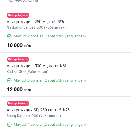
+998 (99) XXX-XX-XX
кo’rish
Retsept bo'yicha
Азитромицин, 250 мг, таб. №6
Navbahor Sanoat, ООО (Узбекистан)
Mavjud: 2 donalar
(2 soat oldin yangilangan)
10 000
so'm
Retsept bo'yicha
Азитромицин, 500 мг, капс. №3
Radiks, ООО (Узбекистан)
Mavjud: 3 donalar
(2 soat oldin yangilangan)
12 000
so'm
Retsept bo'yicha
Азитромицин SD, 250 мг, таб. №6
Sharq Darmon, OOO (Узбекистан)
Mavjud: 4 donalar
(2 soat oldin yangilangan)