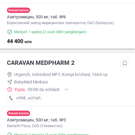
Retsept bo'yicha
Азитромицин, 500 мг, таб. №6
Борисовский завод медицинских препаратов, ОАО (Беларусь)
Mavjud: 1 qadoq
(2 soat oldin yangilangan)
44 400
so'm
CARAVAN MEDPHARM 2
Urganch, Ashxobod MFY, Xonqa ko‘chasi, 166A-uy
BabyMed klinikasi
Yopiq
·
09:00 da ochiladi
+998 (97) XXX-XX-XX
кo’rish
Retsept bo'yicha
Азитромицин, 500 мг, таб. №3
Dentafill Plyus, ООО (Узбекистан)
Mavjud: 2 donalar
(2 soat oldin yangilangan)