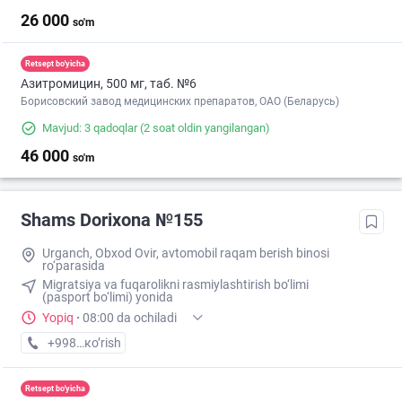
26 000
so'm
Retsept bo'yicha
Азитромицин, 500 мг, таб. №6
Борисовский завод медицинских препаратов, ОАО (Беларусь)
Mavjud: 3 qadoqlar
(2 soat oldin yangilangan)
46 000
so'm
Shams Dorixona №155
Urganch, Obxod Ovir, avtomobil raqam berish binosi
ro‘parasida
Migratsiya va fuqarolikni rasmiylashtirish bo‘limi
(pasport bo‘limi) yonida
Yopiq
·
08:00 da ochiladi
+998 (79) XXX-XX-XX
кo’rish
Retsept bo'yicha