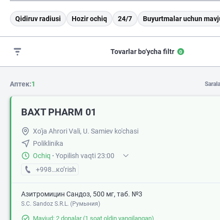
Qidiruv radiusi
Hozir ochiq
24/7
Buyurtmalar uchun mavj
Tovarlar bo‘ycha filtr
0
Аптек:
1
Saral
BAXT PHARM 01
Xo'ja Ahrori Vali, U. Samiev ko'chasi
Poliklinika
Ochiq
·
Yopilish vaqti 23:00
+998 (95) XXX-XX-XX
кo’rish
Азитромицин Сандоз, 500 мг, таб. №3
S.C. Sandoz S.R.L. (Румыния)
Mavjud: 2 donalar
(1 soat oldin yangilangan)