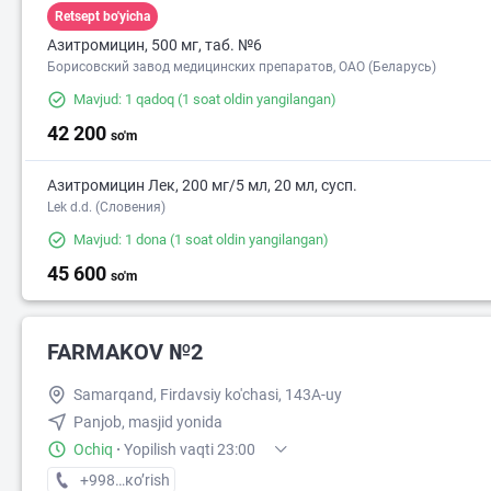
Retsept bo'yicha
Азитромицин, 500 мг, таб. №6
Борисовский завод медицинских препаратов, ОАО (Беларусь)
Mavjud: 1 qadoq
(1 soat oldin yangilangan)
42 200
so'm
Азитромицин Лек, 200 мг/5 мл, 20 мл, сусп.
Lek d.d. (Словения)
Mavjud: 1 dona
(1 soat oldin yangilangan)
45 600
so'm
FARMAKOV №2
Samarqand, Firdavsiy ko'chasi, 143A-uy
Panjob, masjid yonida
Ochiq
·
Yopilish vaqti 23:00
+998 (95) XXX-XX-XX
кo’rish