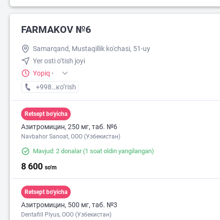
FARMAKOV №6
Samarqand, Mustaqillik ko'chasi, 51-uy
Yer osti o‘tish joyi
Yopiq
·
+998 (95) XXX-XX-XX
кo’rish
Retsept bo'yicha
Азитромицин, 250 мг, таб. №6
Navbahor Sanoat, ООО (Узбекистан)
Mavjud: 2 donalar
(1 soat oldin yangilangan)
8 600
so'm
Retsept bo'yicha
Азитромицин, 500 мг, таб. №3
Dentafill Plyus, ООО (Узбекистан)