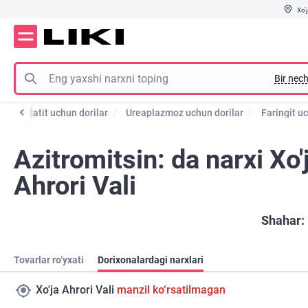
Xo'j
Bir nech
Prostatit uchun dorilar
Ureaplazmoz uchun dorilar
Faringit uc
Azitromitsin: da narxi Xo'
Ahrori Vali
Shahar:
Tovarlar ro‘yxati
Dorixonalardagi narxlari
Xo'ja Ahrori Vali
manzil ko‘rsatilmagan