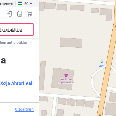
UZ
a Ahrori Vali
tasini qidiring
hun antibiotiklar
ja
Xo'ja Ahrori Vali
O‘zgartirish