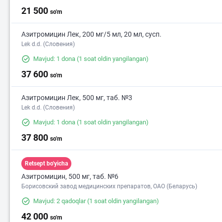
21 500
so'm
Азитромицин Лек, 200 мг/5 мл, 20 мл, сусп.
Lek d.d. (Словения)
Mavjud: 1 dona
(1 soat oldin yangilangan)
37 600
so'm
Азитромицин Лек, 500 мг, таб. №3
Lek d.d. (Словения)
Mavjud: 1 dona
(1 soat oldin yangilangan)
37 800
so'm
Retsept bo'yicha
Азитромицин, 500 мг, таб. №6
Борисовский завод медицинских препаратов, ОАО (Беларусь)
Mavjud: 2 qadoqlar
(1 soat oldin yangilangan)
42 000
so'm