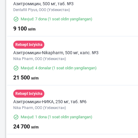
Азитромицин, 500 мг, таб. №3
Dentafill Plyus, ООО (Узбекистан)
Mavjud: 7 dona
(1 soat oldin yangilangan)
9 100
so'm
Retsept bo'yicha
Азитромицин-Nikapharm, 500 мг, капс. №3
Nika Pharm, ООО (Узбекистан)
Mavjud: 4 donalar
(1 soat oldin yangilangan)
21 500
so'm
Retsept bo'yicha
Азитромицин-НИКА, 250 мг, таб. №6
Nika Pharm, ООО (Узбекистан)
Mavjud: 1 dona
(1 soat oldin yangilangan)
24 700
so'm