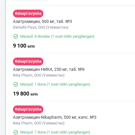
Retsept bo'yicha
Азитромицин, 500 мг, таб. №3
Dentafill Plyus, ООО (Узбекистан)
Mavjud: 4 donalar
(1 soat oldin yangilangan)
9 100
so'm
Retsept bo'yicha
Азитромицин-НИКА, 250 мг, таб. №6
Nika Pharm, ООО (Узбекистан)
Mavjud: 1 dona
(1 soat oldin yangilangan)
19 800
so'm
Retsept bo'yicha
Азитромицин-Nikapharm, 500 мг, капс. №3
Nika Pharm, ООО (Узбекистан)
Mavjud: 7 dona
(1 soat oldin yangilangan)