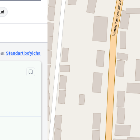
ud
Standart bo‘yicha
ash: