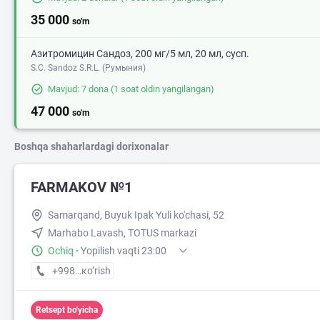
35 000
so'm
Азитромицин Сандоз, 200 мг/5 мл, 20 мл, сусп.
S.C. Sandoz S.R.L. (Румыния)
Mavjud: 7 dona
(1 soat oldin yangilangan)
47 000
so'm
Boshqa shaharlardagi dorixonalar
FARMAKOV №1
Samarqand, Buyuk Ipak Yuli ko'chasi, 52
Marhabo Lavash, TOTUS markazi
Ochiq
·
Yopilish vaqti 23:00
+998 (95) XXX-XX-XX
кo’rish
Retsept bo'yicha