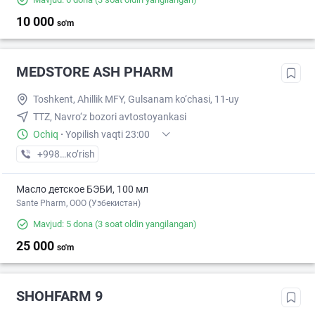
10 000
so'm
MEDSTORE ASH PHARM
Toshkent, Ahillik MFY, Gulsanam ko‘chasi, 11-uy
TTZ, Navro‘z bozori avtostoyankasi
Ochiq
·
Yopilish vaqti 23:00
+998 (95) XXX-XX-XX
кo’rish
Масло детское БЭБИ, 100 мл
Sante Pharm, OOO (Узбекистан)
Mavjud: 5 dona
(3 soat oldin yangilangan)
25 000
so'm
SHOHFARM 9