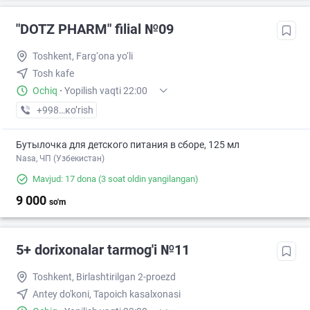
"DOTZ PHARM" filial №09
Toshkent, Farg‘ona yo‘li
Tosh kafe
Ochiq
·
Yopilish vaqti 22:00
+998 (77) XXX-XX-XX
кo’rish
Бутылочка для детского питания в сборе, 125 мл
Nasa, ЧП (Узбекистан)
Mavjud: 17 dona
(3 soat oldin yangilangan)
9 000
so'm
5+ dorixonalar tarmog'i №11
Toshkent, Birlashtirilgan 2-proezd
Antey do'koni, Tapoich kasalxonasi