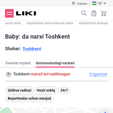
UZ
Toshkent
parvarish qilish
Oziqlantirish uchun hamma narsa
Oziqlantirish shishasi
Baby: da narxi Toshkent
Shahar:
Toshkent
Tovarlar ro‘yxati
Dorixonalardagi narxlari
Toshkent
manzil ko‘rsatilmagan
O‘zgartirish
Qidiruv radiusi
Hozir ochiq
24/7
Buyurtmalar uchun mavjud