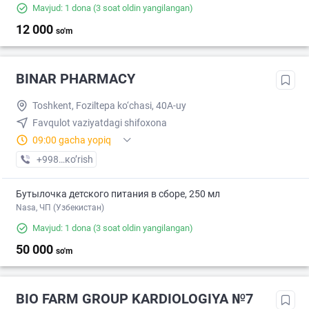
Mavjud: 1 dona
(3 soat oldin yangilangan)
12 000
so'm
BINAR PHARMACY
Toshkent, Foziltepa ko‘chasi, 40A-uy
Favqulot vaziyatdagi shifoxona
09:00 gacha yopiq
+998 (95) XXX-XX-XX
кo’rish
Бутылочка детского питания в сборе, 250 мл
Nasa, ЧП (Узбекистан)
Mavjud: 1 dona
(3 soat oldin yangilangan)
50 000
so'm
BIO FARM GROUP KARDIOLOGIYA №7