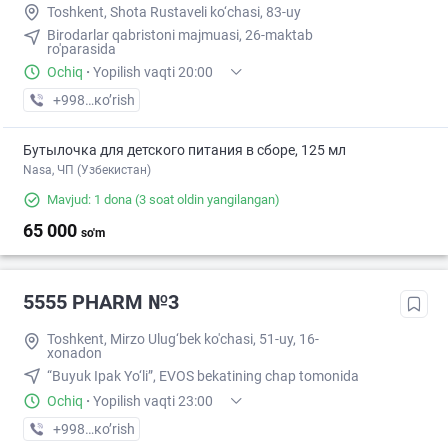
Toshkent, Shota Rustaveli ko‘chasi, 83-uy
Birodarlar qabristoni majmuasi, 26-maktab
ro'parasida
Ochiq
·
Yopilish vaqti 20:00
+998 (71) XXX-XX-XX
кo’rish
Бутылочка для детского питания в сборе, 125 мл
Nasa, ЧП (Узбекистан)
Mavjud: 1 dona
(3 soat oldin yangilangan)
65 000
so'm
5555 PHARM №3
Toshkent, Mirzo Ulug‘bek ko'chasi, 51-uy, 16-
xonadon
“Buyuk Ipak Yo‘li”, EVOS bekatining chap tomonida
Ochiq
·
Yopilish vaqti 23:00
+998 (55) XXX-XX-XX
кo’rish