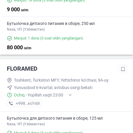
Mavjud: 18 dona
(3 soat oldin yangilangan)
9 000
so'm
Бутылочка детского питания в сборе, 250 мл
Nasa, ЧП (Узбекистан)
Mavjud: 1 dona
(3 soat oldin yangilangan)
80 000
so'm
FLORAMED
Toshkent, Turkiston MFY, Yettichinor ko‘chasi, 9A-uy
Yunusobod 6-kvartal, avtobus oxirgi bekati
Ochiq
·
Yopilish vaqti 23:00
+998 (77) XXX-XX-XX
кo’rish
Бутылочка для детского питания в сборе, 125 мл
Nasa, ЧП (Узбекистан)
Mavjud: 6 dona
(3 soat oldin yangilangan)