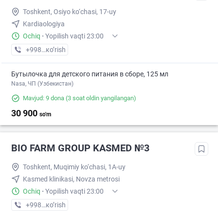
Toshkent, Osiyo ko‘chasi, 17-uy
Kardiaologiya
Ochiq
·
Yopilish vaqti 23:00
+998 (95) XXX-XX-XX
кo’rish
Бутылочка для детского питания в сборе, 125 мл
Nasa, ЧП (Узбекистан)
Mavjud: 9 dona
(3 soat oldin yangilangan)
30 900
so'm
BIO FARM GROUP KASMED №3
Toshkent, Muqimiy ko‘chasi, 1A-uy
Kasmed klinikasi, Novza metrosi
Ochiq
·
Yopilish vaqti 23:00
+998 (93) XXX-XX-XX
кo’rish