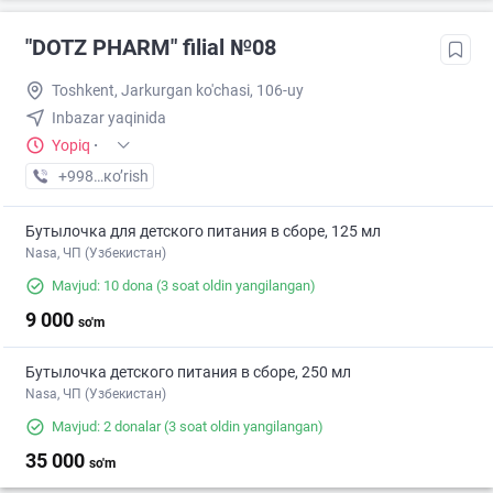
"DOTZ PHARM" filial №08
Toshkent, Jarkurgan ko'chasi, 106-uy
Inbаzаr yaqinida
Yopiq
·
+998 (77) XXX-XX-XX
кo’rish
Бутылочка для детского питания в сборе, 125 мл
Nasa, ЧП (Узбекистан)
Mavjud: 10 dona
(3 soat oldin yangilangan)
9 000
so'm
Бутылочка детского питания в сборе, 250 мл
Nasa, ЧП (Узбекистан)
Mavjud: 2 donalar
(3 soat oldin yangilangan)
35 000
so'm