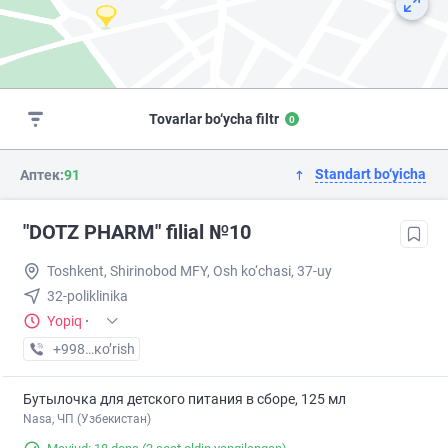
Tovarlar bo‘ycha filtr
0
Standart bo‘yicha
Аптек:
91
"DOTZ PHARM" filial №10
Toshkent, Shirinobod MFY, Osh ko‘chasi, 37-uy
32-poliklinika
Yopiq
·
+998 (77) XXX-XX-XX
кo’rish
Бутылочка для детского питания в сборе, 125 мл
Nasa, ЧП (Узбекистан)