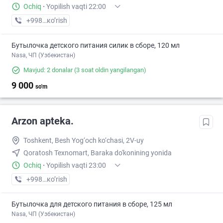
Ochiq
·
Yopilish vaqti 22:00
+998 (70) XXX-XX-XX
кo’rish
Бутылочка детского питания силик в сборе, 120 мл
Nasa, ЧП (Узбекистан)
Mavjud: 2 donalar
(3 soat oldin yangilangan)
9 000
so'm
Arzon apteka.
Toshkent, Besh Yog‘och ko‘chasi, 2V-uy
Qoratosh Texnomart, Baraka do'konining yonida
Ochiq
·
Yopilish vaqti 23:00
+998 (93) XXX-XX-XX
кo’rish
Бутылочка для детского питания в сборе, 125 мл
Nasa, ЧП (Узбекистан)