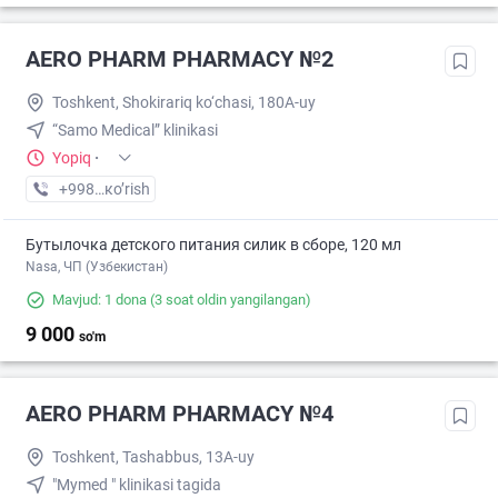
AERO PHARM PHARMACY №2
Toshkent, Shokirariq ko‘chasi, 180A-uy
“Samo Medical” klinikasi
Yopiq
·
+998 (70) XXX-XX-XX
кo’rish
Бутылочка детского питания силик в сборе, 120 мл
Nasa, ЧП (Узбекистан)
Mavjud: 1 dona
(3 soat oldin yangilangan)
9 000
so'm
AERO PHARM PHARMACY №4
Toshkent, Tashabbus, 13A-uy
"Mymed " klinikasi tagida