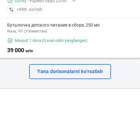
Ochiq
·
Yopilish vaqti 23:00
+998 (99) XXX-XX-XX
кo’rish
Бутылочка детского питания в сборе, 250 мл
Nasa, ЧП (Узбекистан)
Mavjud: 1 dona
(3 soat oldin yangilangan)
39 000
so'm
Yana dorixonalarni ko‘rsatish