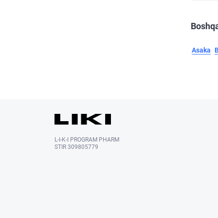
Boshqa
Asaka
L-I-K-I PROGRAM PHARM
STIR 309805779