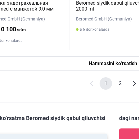
ка эндотрахеальная
Beromed siydik qabul qiluvch
med с манжетой 9,0 мм
2000 ml
med GmbH (Germaniya)
Beromed GmbH (Germaniya)
10 100
so'm
в 6 dorixonalarda
dorixonalarda
Hammasini ko‘rsatish
1
2
ko‘rsatma Beromed siydik qabul qiluvchisi
dagi na