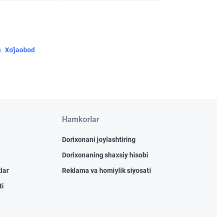
n
Xo'jaobod
Hamkorlar
Dorixonani joylashtiring
Dorixonaning shaxsiy hisobi
lar
Reklama va homiylik siyosati
ti