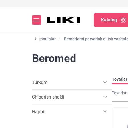
Katalog
mlar
Kateterlar va kanulalar
Bemorlarni parvarish qilish vositala
Beromed
Tovarlar 
Turkum
Tovarlar:
Chiqarish shakli
Hajmi