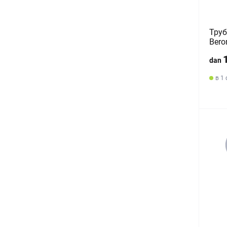
Труб
Bero
dan
в 1