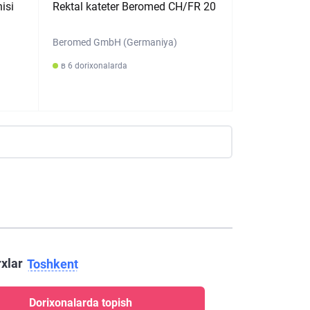
isi
Rektal kateter Beromed CH/FR 20
Beromed GmbH (Germaniya)
в 6 dorixonalarda
rxlar
Toshkent
Dorixonalarda topish