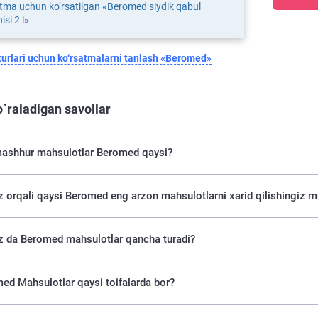
tma uchun ko‘rsatilgan «Beromed siydik qabul
isi 2 l»
urlari uchun ko‘rsatmalarni tanlash «Beromed»
o`raladigan savollar
ashhur mahsulotlar Beromed qaysi?
uz orqali qaysi Beromed eng arzon mahsulotlarni xarid qilishingiz 
uz da Beromed mahsulotlar qancha turadi?
ed Mahsulotlar qaysi toifalarda bor?