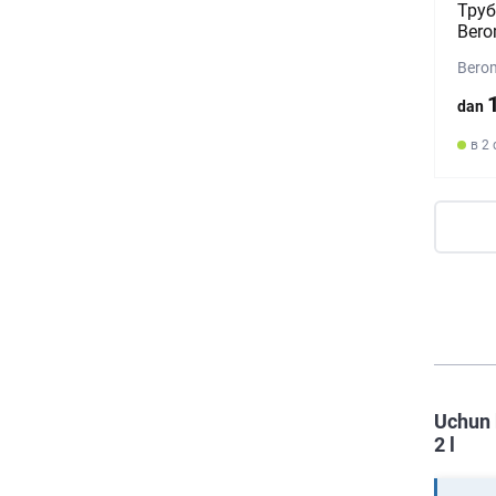
Труб
Bero
Bero
dan
в 2 
Uchun 
2 l