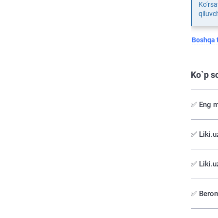
Ko‘rsa
qiluvch
Boshqa t
Ko`p s
✅ Eng m
✅️ Liki.
✅ Liki.
✅ Berom