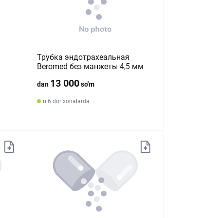
Трубка эндотрахеальная
Beromed без манжеты 4,5 мм
13 000
dan
so'm
в 6 dorixonalarda