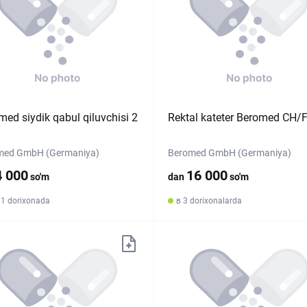
med siydik qabul qiluvchisi 2
Rektal kateter Beromed CH/
med GmbH (Germaniya)
Beromed GmbH (Germaniya)
4 000
16 000
so'm
dan
so'm
81 dorixonada
в 3 dorixonalarda