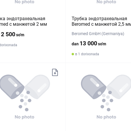
ка эндотрахеальная
Трубка эндотрахеальная
med с манжетой 2 мм
Beromed с манжетой 2,5 м
12 500
Beromed GmbH (Germaniya)
so'm
13 000
dan
so'm
 dorixonada
в 1 dorixonada