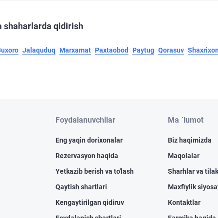
 shaharlarda qidirish
Buxoro
Jalaquduq
Marxamat
Paxtaobod
Paytug
Qorasuv
Shaxrixo
Foydalanuvchilar
Ma `lumot
Eng yaqin dorixonalar
Biz haqimizda
Rezervasyon haqida
Maqolalar
Yetkazib berish va to'lash
Sharhlar va tilak
Qaytish shartlari
Maxfiylik siyosa
Kengaytirilgan qidiruv
Kontaktlar