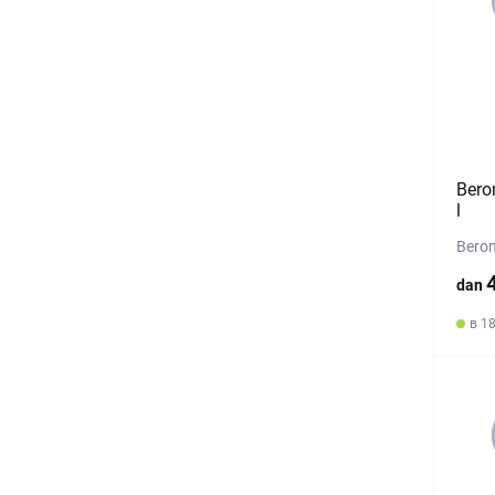
Bero
l
Bero
dan
в 1