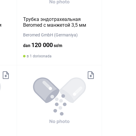
Трубка эндотрахеальная
м
Beromed с манжетой 3,5 мм
Beromed GmbH (Germaniya)
120 000
dan
so'm
в 1 dorixonada