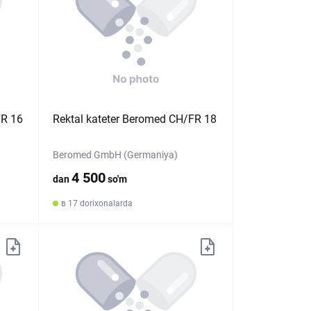
FR 16
Rektal kateter Beromed CH/FR 18
Beromed GmbH (Germaniya)
4 500
dan
so'm
в 17 dorixonalarda