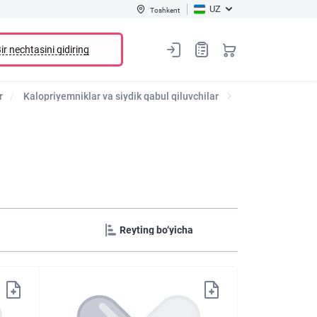
UZ
Toshkent
ir nechtasini qidiring
r
Kalopriyemniklar va siydik qabul qiluvchilar