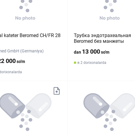
al kateter Beromed CH/FR 28
Трубка эндотрахеальная
Beromed без манжеты
13 000
med GmbH (Germaniya)
dan
so'm
22 000
so'm
в 2 dorixonalarda
dorixonalarda