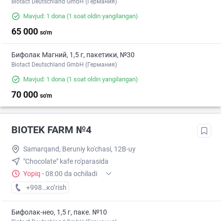
Biotact Deutschland GmbH (Германия)
Mavjud: 1 dona
(1 soat oldin yangilangan)
65 000
so'm
Бифолак Магний, 1,5 г, пакетики, №30
Biotact Deutschland GmbH (Германия)
Mavjud: 1 dona
(1 soat oldin yangilangan)
70 000
so'm
BIOTEK FARM №4
Samarqand, Beruniy ko'chasi, 12B-uy
"Chocolate" kafe ro'parasida
Yopiq
·
08:00 da ochiladi
+998 (90) XXX-XX-XX
кo’rish
Бифолак-нео, 1,5 г, паке. №10