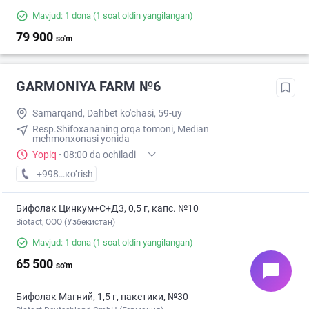
Mavjud: 1 dona
(1 soat oldin yangilangan)
79 900
so'm
GARMONIYA FARM №6
Samarqand, Dahbet ko'chasi, 59-uy
Resp.Shifoxananing orqa tomoni, Median
mehmonxonasi yonida
Yopiq
·
08:00 da ochiladi
+998 (95) XXX-XX-XX
кo’rish
Бифолак Цинкум+С+Д3, 0,5 г, капс. №10
Biotact, ООО (Узбекистан)
Mavjud: 1 dona
(1 soat oldin yangilangan)
65 500
so'm
chat_bubble
Бифолак Магний, 1,5 г, пакетики, №30