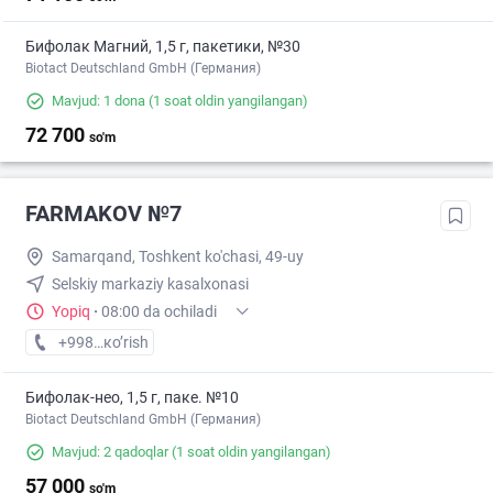
Бифолак Магний, 1,5 г, пакетики, №30
Biotact Deutschland GmbH (Германия)
Mavjud: 1 dona
(1 soat oldin yangilangan)
72 700
so'm
FARMAKOV №7
Samarqand, Toshkent ko'chasi, 49-uy
Selskiy markaziy kasalxonasi
Yopiq
·
08:00 da ochiladi
+998 (99) XXX-XX-XX
кo’rish
Бифолак-нео, 1,5 г, паке. №10
Biotact Deutschland GmbH (Германия)
Mavjud: 2 qadoqlar
(1 soat oldin yangilangan)
57 000
so'm