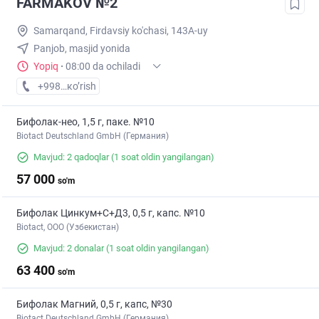
FARMAKOV №2
Samarqand, Firdavsiy ko'chasi, 143A-uy
Panjob, masjid yonida
Yopiq
·
08:00 da ochiladi
+998 (95) XXX-XX-XX
кo’rish
Бифолак-нео, 1,5 г, паке. №10
Biotact Deutschland GmbH (Германия)
Mavjud: 2 qadoqlar
(1 soat oldin yangilangan)
57 000
so'm
Бифолак Цинкум+С+Д3, 0,5 г, капс. №10
Biotact, ООО (Узбекистан)
Mavjud: 2 donalar
(1 soat oldin yangilangan)
63 400
so'm
Бифолак Магний, 0,5 г, капс, №30
Biotact Deutschland GmbH (Германия)