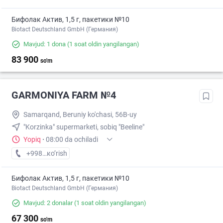
Бифолак Актив, 1,5 г, пакетики №10
Biotact Deutschland GmbH (Германия)
Mavjud: 1 dona
(1 soat oldin yangilangan)
83 900
so'm
GARMONIYA FARM №4
Samarqand, Beruniy ko'chasi, 56B-uy
"Korzinka" supermarketi, sobiq "Beeline"
Yopiq
·
08:00 da ochiladi
+998 (95) XXX-XX-XX
кo’rish
Бифолак Актив, 1,5 г, пакетики №10
Biotact Deutschland GmbH (Германия)
Mavjud: 2 donalar
(1 soat oldin yangilangan)
67 300
so'm