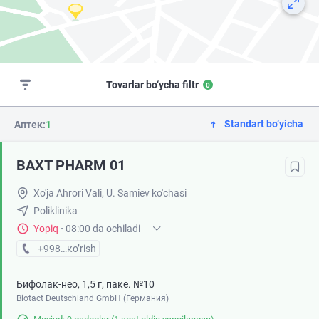
Tovarlar bo‘ycha filtr
0
Standart bo‘yicha
Аптек:
1
BAXT PHARM 01
Xo'ja Ahrori Vali, U. Samiev ko'chasi
Poliklinika
Yopiq
·
08:00 da ochiladi
+998 (95) XXX-XX-XX
кo’rish
Бифолак-нео, 1,5 г, паке. №10
Biotact Deutschland GmbH (Германия)