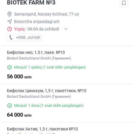
BIOTEK FARM №3
Samarqand, Narpay ko'chasi, 77-uy
Bozorcha orqasidagi ark
Yopiq
·
08:00 da ochiladi
+998 (90) XXX-XX-XX
кo’rish
Бифолак-нео, 1,5 г, паке. №10
Biotact Deutschland GmbH (Германия)
Mavjud: 1 qadoq
(1 soat oldin yangilangan)
56 000
so'm
Бифолак Цинккум, 1,5 г, пакеттики, №10
Biotact Deutschland GmbH (Германия)
Mavjud: 1 dona
(1 soat oldin yangilangan)
64 000
so'm
Бифолак Актив, 1,5 г, пакетики №10