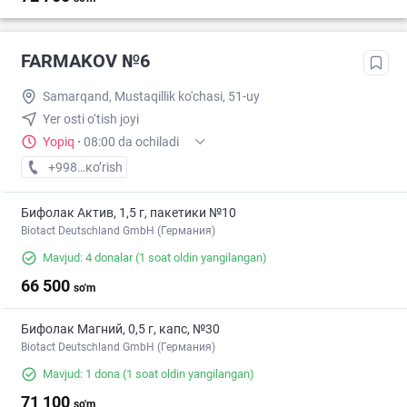
FARMAKOV №6
Samarqand, Mustaqillik ko'chasi, 51-uy
Yer osti o‘tish joyi
Yopiq
·
08:00 da ochiladi
+998 (95) XXX-XX-XX
кo’rish
Бифолак Актив, 1,5 г, пакетики №10
Biotact Deutschland GmbH (Германия)
Mavjud: 4 donalar
(1 soat oldin yangilangan)
66 500
so'm
Бифолак Магний, 0,5 г, капс, №30
Biotact Deutschland GmbH (Германия)
Mavjud: 1 dona
(1 soat oldin yangilangan)
71 100
so'm