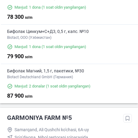
Mavjud: 1 dona
(1 soat oldin yangilangan)
78 300
so'm
Бифолак Цинкум+С+Д3, 0,5 г, капс. №10
Biotact, ООО (Узбекистан)
Mavjud: 1 dona
(1 soat oldin yangilangan)
79 900
so'm
Бифолак Магний, 1,5 г, пакетики, №30
Biotact Deutschland GmbH (Германия)
Mavjud: 2 donalar
(1 soat oldin yangilangan)
87 900
so'm
GARMONIYA FARM №5
Samarqand, Ali Qushchi ko'chasi, 6A-uy
So'g'diyona. Nihol restorani ro'parasida