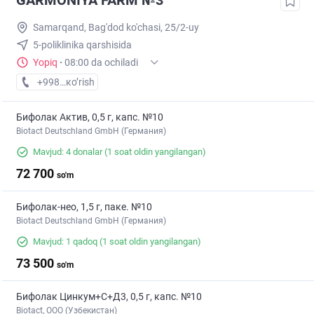
GARMONIYA FARM №3
Samarqand, Bag'dod ko'chasi, 25/2-uy
5-poliklinika qarshisida
Yopiq
·
08:00 da ochiladi
+998 (95) XXX-XX-XX
кo’rish
Бифолак Актив, 0,5 г, капс. №10
Biotact Deutschland GmbH (Германия)
Mavjud: 4 donalar
(1 soat oldin yangilangan)
72 700
so'm
Бифолак-нео, 1,5 г, паке. №10
Biotact Deutschland GmbH (Германия)
Mavjud: 1 qadoq
(1 soat oldin yangilangan)
73 500
so'm
Бифолак Цинкум+С+Д3, 0,5 г, капс. №10
Biotact, ООО (Узбекистан)