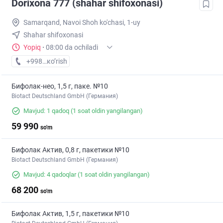
Dorixona 777 (shahar shifoxonasi)
Samarqand, Navoi Shoh ko'chasi, 1-uy
Shahar shifoxonasi
Yopiq
·
08:00 da ochiladi
+998 (99) XXX-XX-XX
кo’rish
Бифолак-нео, 1,5 г, паке. №10
Biotact Deutschland GmbH (Германия)
Mavjud: 1 qadoq
(1 soat oldin yangilangan)
59 990
so'm
Бифолак Актив, 0,8 г, пакетики №10
Biotact Deutschland GmbH (Германия)
Mavjud: 4 qadoqlar
(1 soat oldin yangilangan)
68 200
so'm
Бифолак Актив, 1,5 г, пакетики №10