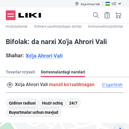
UZ
Xo'ja Ahrori Vali
nomodulyatorlar
Xotirani yaxshilaydigan dorilar
Immunostimulyatorlar
Bifolak: da narxi Xo'ja Ahrori Vali
Shahar:
Xo'ja Ahrori Vali
Tovarlar ro‘yxati
Dorixonalardagi narxlari
Xo'ja Ahrori Vali
manzil ko‘rsatilmagan
O‘zgartirish
Qidiruv radiusi
Hozir ochiq
24/7
Buyurtmalar uchun mavjud