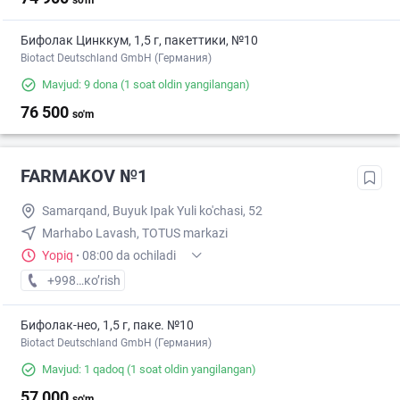
so'm
Бифолак Цинккум, 1,5 г, пакеттики, №10
Biotact Deutschland GmbH (Германия)
Mavjud: 9 dona
(1 soat oldin yangilangan)
76 500
so'm
FARMAKOV №1
Samarqand, Buyuk Ipak Yuli ko'chasi, 52
Marhabo Lavash, TOTUS markazi
Yopiq
·
08:00 da ochiladi
+998 (95) XXX-XX-XX
кo’rish
Бифолак-нео, 1,5 г, паке. №10
Biotact Deutschland GmbH (Германия)
Mavjud: 1 qadoq
(1 soat oldin yangilangan)
57 000
so'm