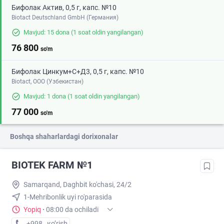
Бифолак Актив, 0,5 г, капс. №10
Biotact Deutschland GmbH (Германия)
Mavjud: 15 dona
(1 soat oldin yangilangan)
76 800
so'm
Бифолак Цинкум+С+Д3, 0,5 г, капс. №10
Biotact, ООО (Узбекистан)
Mavjud: 1 dona
(1 soat oldin yangilangan)
77 000
so'm
Boshqa shaharlardagi dorixonalar
BIOTEK FARM №1
Samarqand, Daghbit ko'chasi, 24/2
1-Mehribonlik uyi ro'parasida
Yopiq
·
08:00 da ochiladi
+998 (90) XXX-XX-XX
кo’rish