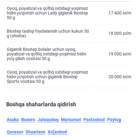
Oyoq, poyabzal va qo'ltiq ostidagi yoqimsiz
hidni yo'qotish uchun Lady gigienik Biostep
17 400 so'm
50 g
Biostep tashqi foydalanish uchun kukun 50
18 000 so'm
g (shisha)
Gigienik Biostep bolalar uchun oyoq,
poyabzal va qo'ltiq ostidagi yoqimsiz hidni
19 000 so'm
yo'q qilish vositasi 50 g
Oyoq, poyabzal va qo'ltiq ostidagi yoqimsiz
hidni yo'qotish uchun gigienik Biostep
20 000 so'm
Sports vositasi 50 g
Boshqa shaharlarda qidirish
Asaka
Buxoro
Jalaquduq
Marxamat
Paxtaobod
Paytug
Qorasuv
Shaxrixon
Xo'jaobod