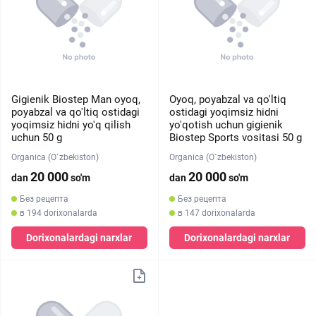
Gigienik Biostep Man oyoq,
Oyoq, poyabzal va qo'ltiq
poyabzal va qo'ltiq ostidagi
ostidagi yoqimsiz hidni
yoqimsiz hidni yo'q qilish
yo'qotish uchun gigienik
uchun 50 g
Biostep Sports vositasi 50 g
Organica (O`zbekiston)
Organica (O`zbekiston)
20 000
20 000
dan
so'm
dan
so'm
Без рецепта
Без рецепта
в 194 dorixonalarda
в 147 dorixonalarda
Dorixonalardagi narxlar
Dorixonalardagi narxlar