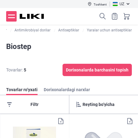
UZ
Toshkent
rilar
Antimikrobiyal dorilar
Antiseptiklar
Yaralar uchun antiseptiklar
Biostep
Tovarlar:
5
Dorixonalarda barchasini topish
Tovarlar ro‘yxati
Dorixonalardagi narxlar
Filtr