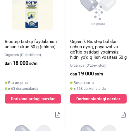
Biostep tashqi foydalanish
Gigienik Biostep bolalar
uchun kukun 50 g (shisha)
uchun oyoq, poyabzal va
qo'ltiq ostidagi yoqimsiz
Organica (O`zbekiston)
hidni yo'q qilish vositasi 50 g
18 000
dan
so'm
Organica (O`zbekiston)
19 000
dan
so'm
Без рецепта
Без рецепта
в 63 dorixonalarda
в 168 dorixonalarda
Dorixonalardagi narxlar
Dorixonalardagi narxlar