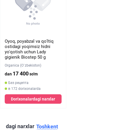
Oyoq, poyabzal va qo'ltiq
ostidagi yoqimsiz hidni
yo'qotish uchun Lady
gigienik Biostep 50 g
Organica (O`zbekiston)
17 400
dan
so'm
Без рецепта
в 172 dorixonalarda
Dorixonalardagi narxlar
dagi narxlar
Toshkent