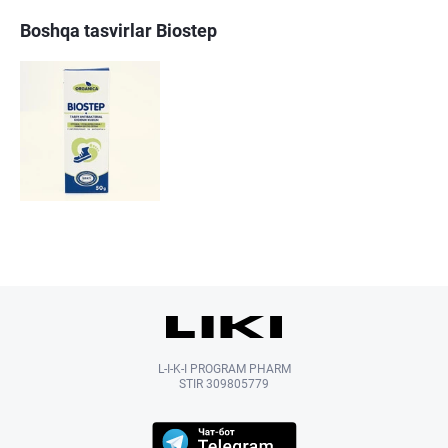
Boshqa tasvirlar Biostep
L-I-K-I PROGRAM PHARM
STIR 309805779