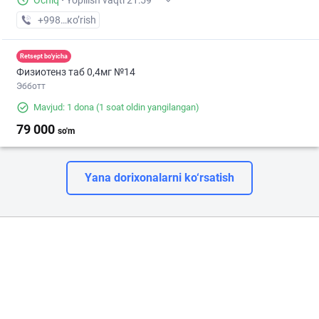
Ochiq
·
Yopilish vaqti 21:59
+998 (90) XXX-XX-XX
кo’rish
Retsept bo'yicha
Физиотенз таб 0,4мг №14
Эбботт
Mavjud: 1 dona
(1 soat oldin yangilangan)
79 000
so'm
Yana dorixonalarni ko‘rsatish