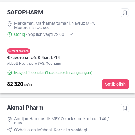
SAFOPHARM
Marxamat, Marhamat tumani, Navruz MFY,
Mustaqillik ro'chasi
Ochiq
·
Yopilish vaqti 22:00
Retsept bo'yicha
Физиотенз таб. 0.4мг. №14
Abbott Healthcare SAS, Франция
Mavjud: 2 donalar
(1 daqiqa oldin yangilangan)
82 320
Sotib olish
so'm
Akmal Pharm
Andijon Hamdustlik MFY O'zbekiston ko'chasi 140 /
a-uy
O'zbekiston ko'chasi. Korzinka yonidagi