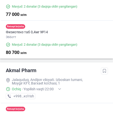
Mavjud: 2 donalar
(3 daqiqa oldin yangilangan)
77 000
so'm
Retsept bo'yicha
Физиотенз таб 0,4мг №14
Эбботт
Mavjud: 2 donalar
(3 daqiqa oldin yangilangan)
80 700
so'm
Akmal Pharm
Jalaquduq, Andijon viloyati. Izboskan tumani,
Moygir KFY, Barxaet ko'chasi, 1
Ochiq
·
Yopilish vaqti 22:00
+998 (90) XXX-XX-XX
кo’rish
Retsept bo'yicha