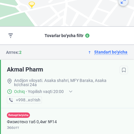
Tovarlar bo‘ycha filtr
0
Standart bo‘yicha
Аптек:
2
Akmal Pharm
Andijon viloyati. Asaka shahri, MFY Baraka, Asaka
ko'chasi 24a
Ochiq
·
Yopilish vaqti 20:00
+998 (88) XXX-XX-XX
кo’rish
Retsept bo'yicha
Физиотенз таб 0,4мг №14
Эбботт