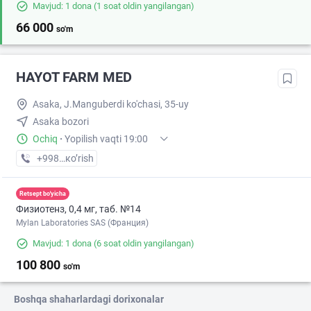
Mavjud: 1 dona
(1 soat oldin yangilangan)
66 000
so'm
HAYOT FARM MED
Asaka, J.Manguberdi ko'chasi, 35-uy
Asaka bozori
Ochiq
·
Yopilish vaqti 19:00
+998 (93) XXX-XX-XX
кo’rish
Retsept bo'yicha
Физиотенз, 0,4 мг, таб. №14
Mylan Laboratories SAS (Франция)
Mavjud: 1 dona
(6 soat oldin yangilangan)
100 800
so'm
Boshqa shaharlardagi dorixonalar