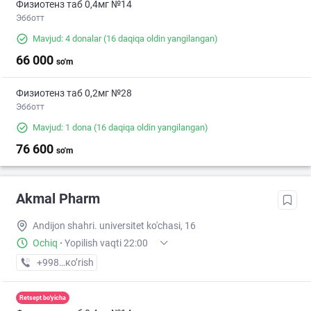
Физиотенз таб 0,4мг №14
Эбботт
Mavjud: 4 donalar
(16 daqiqa oldin yangilangan)
66 000
so'm
Физиотенз таб 0,2мг №28
Эбботт
Mavjud: 1 dona
(16 daqiqa oldin yangilangan)
76 600
so'm
Akmal Pharm
Andijon shahri. universitet ko'chasi, 16
Ochiq
·
Yopilish vaqti 22:00
+998 (90) XXX-XX-XX
кo’rish
Retsept bo'yicha