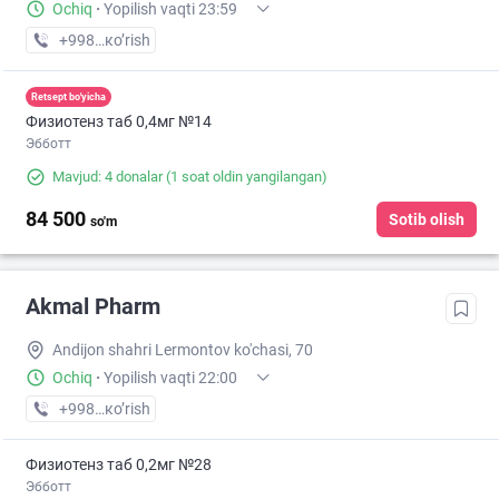
Ochiq
·
Yopilish vaqti 23:59
+998 (90) XXX-XX-XX
кo’rish
Retsept bo'yicha
Физиотенз таб 0,4мг №14
Эбботт
Mavjud: 4 donalar
(1 soat oldin yangilangan)
84 500
Sotib olish
so'm
Akmal Pharm
Andijon shahri Lermontov ko'chasi, 70
Ochiq
·
Yopilish vaqti 22:00
+998 (90) XXX-XX-XX
кo’rish
Физиотенз таб 0,2мг №28
Эбботт