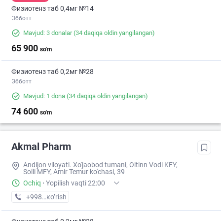
Физиотенз таб 0,4мг №14
Эбботт
Mavjud: 3 donalar
(34 daqiqa oldin yangilangan)
65 900
so'm
Физиотенз таб 0,2мг №28
Эбботт
Mavjud: 1 dona
(34 daqiqa oldin yangilangan)
74 600
so'm
Akmal Pharm
Andijon viloyati. Xo'jaobod tumani, Oltinn Vodi KFY,
Solli MFY, Amir Temur ko'chasi, 39
Ochiq
·
Yopilish vaqti 22:00
+998 (90) XXX-XX-XX
кo’rish