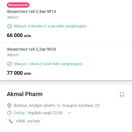
Retsept bo'yicha
Физиотенз таб 0,4мг №14
Эбботт
Mavjud: 4 donalar
(1 soat oldin yangilangan)
66 000
so'm
Физиотенз таб 0,2мг №28
Эбботт
Mavjud: 1 dona
(1 soat oldin yangilangan)
77 000
so'm
Akmal Pharm
Bo'ston, Andijon shahri. U. Yusupov ko'chasi, 23
Ochiq
·
Yopilish vaqti 22:00
+998 (90) XXX-XX-XX
кo’rish