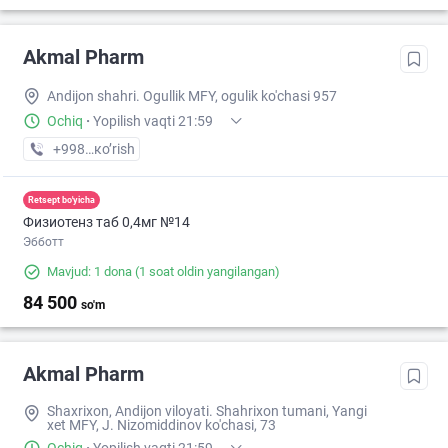
Akmal Pharm
Andijon shahri. Ogullik MFY, ogulik ko'chasi 957
Ochiq
·
Yopilish vaqti 21:59
+998 (91) XXX-XX-XX
кo’rish
Retsept bo'yicha
Физиотенз таб 0,4мг №14
Эбботт
Mavjud: 1 dona
(1 soat oldin yangilangan)
84 500
so'm
Akmal Pharm
Shaxrixon, Andijon viloyati. Shahrixon tumani, Yangi
xet MFY, J. Nizomiddinov ko'chasi, 73