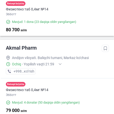
Retsept bo'yicha
Физиотенз таб 0,4мг №14
Эбботт
Mavjud: 1 dona
(23 daqiqa oldin yangilangan)
80 700
so'm
Akmal Pharm
Andijon viloyati. Baliqchi tumani, Markaz ko'chasi
Ochiq
·
Yopilish vaqti 21:59
+998 (91) XXX-XX-XX
кo’rish
Retsept bo'yicha
Физиотенз таб 0,4мг №14
Эбботт
Mavjud: 4 donalar
(50 daqiqa oldin yangilangan)
79 000
so'm