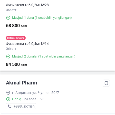
Физиотенз таб 0,2мг №28
Эбботт
Mavjud: 1 dona
(1 soat oldin yangilangan)
68 800
so'm
Retsept bo'yicha
Физиотенз таб 0,4мг №14
Эбботт
Mavjud: 2 donalar
(1 soat oldin yangilangan)
84 500
so'm
Akmal Pharm
г. Андижан, ул. Чулпон 50/7
Ochiq
·
24 soat
+998 (91) XXX-XX-XX
кo’rish