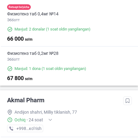
Retsept bo'yicha
Физиотенз таб 0,4мг №14
Эбботт
Mavjud: 2 donalar
(1 soat oldin yangilangan)
66 000
so'm
Физиотенз таб 0,2мг №28
Эбботт
Mavjud: 1 dona
(1 soat oldin yangilangan)
67 800
so'm
Akmal Pharm
Andijon shahri, Milliy tiklanish, 77
Ochiq
·
24 soat
+998 (91) XXX-XX-XX
кo’rish