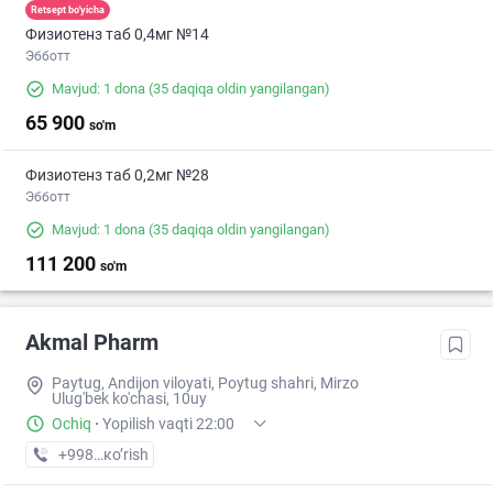
Retsept bo'yicha
Физиотенз таб 0,4мг №14
Эбботт
Mavjud: 1 dona
(35 daqiqa oldin yangilangan)
65 900
so'm
Физиотенз таб 0,2мг №28
Эбботт
Mavjud: 1 dona
(35 daqiqa oldin yangilangan)
111 200
so'm
Akmal Pharm
Paytug, Andijon viloyati, Poytug shahri, Mirzo
Ulug'bek ko'chasi, 10uy
Ochiq
·
Yopilish vaqti 22:00
+998 (90) XXX-XX-XX
кo’rish