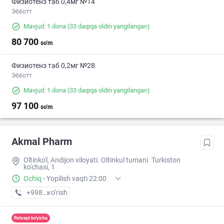
Физиотенз таб 0,4мг №14
Эбботт
Mavjud: 1 dona
(33 daqiqa oldin yangilangan)
80 700
so'm
Физиотенз таб 0,2мг №28
Эбботт
Mavjud: 1 dona
(33 daqiqa oldin yangilangan)
97 100
so'm
Akmal Pharm
Oltinko'l, Andijon viloyati. Oltinkul tumani. Turkiston
ko'chasi, 1
Ochiq
·
Yopilish vaqti 22:00
+998 (90) XXX-XX-XX
кo’rish
Retsept bo'yicha