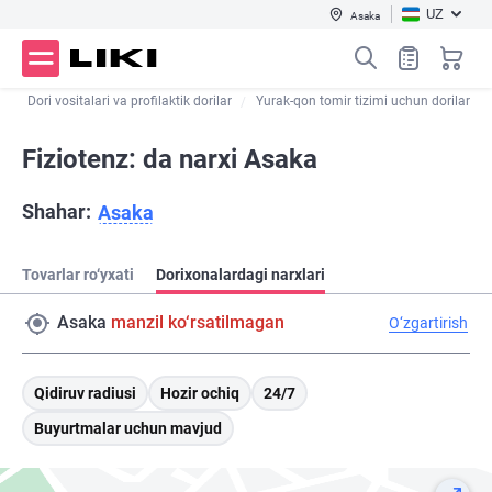
UZ
Asaka
g
Dori vositalari va profilaktik dorilar
Yurak-qon tomir tizimi uchun dorilar
Fiziotenz: da narxi Asaka
Shahar:
Asaka
Tovarlar ro‘yxati
Dorixonalardagi narxlari
Asaka
manzil ko‘rsatilmagan
O‘zgartirish
Qidiruv radiusi
Hozir ochiq
24/7
Buyurtmalar uchun mavjud