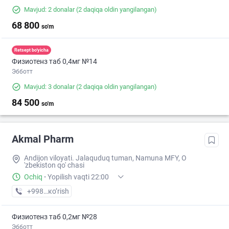
Mavjud: 2 donalar
(2 daqiqa oldin yangilangan)
68 800
so'm
Retsept bo'yicha
Физиотенз таб 0,4мг №14
Эбботт
Mavjud: 3 donalar
(2 daqiqa oldin yangilangan)
84 500
so'm
Akmal Pharm
Andijon viloyati. Jalaquduq tuman, Namuna MFY, O
'zbekiston qo' chasi
Ochiq
·
Yopilish vaqti 22:00
+998 (90) XXX-XX-XX
кo’rish
Физиотенз таб 0,2мг №28
Эбботт