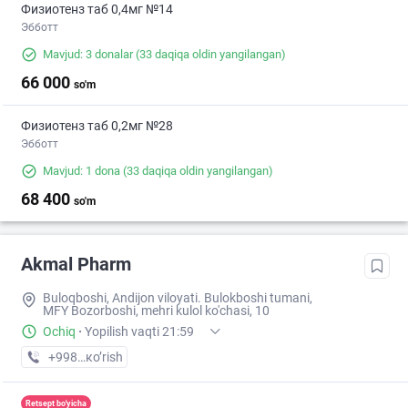
Физиотенз таб 0,4мг №14
Эбботт
Mavjud: 3 donalar
(33 daqiqa oldin yangilangan)
66 000
so'm
Физиотенз таб 0,2мг №28
Эбботт
Mavjud: 1 dona
(33 daqiqa oldin yangilangan)
68 400
so'm
Akmal Pharm
Buloqboshi, Andijon viloyati. Bulokboshi tumani,
MFY Bozorboshi, mehri kulol ko'chasi, 10
Ochiq
·
Yopilish vaqti 21:59
+998 (88) XXX-XX-XX
кo’rish
Retsept bo'yicha