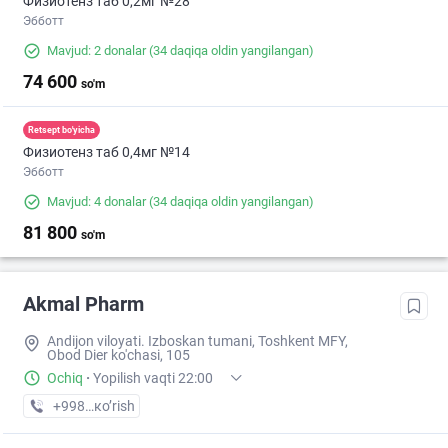
Физиотенз таб 0,2мг №28
Эбботт
Mavjud: 2 donalar
(34 daqiqa oldin yangilangan)
74 600
so'm
Retsept bo'yicha
Физиотенз таб 0,4мг №14
Эбботт
Mavjud: 4 donalar
(34 daqiqa oldin yangilangan)
81 800
so'm
Akmal Pharm
Andijon viloyati. Izboskan tumani, Toshkent MFY,
Obod Dier ko'chasi, 105
Ochiq
·
Yopilish vaqti 22:00
+998 (88) XXX-XX-XX
кo’rish