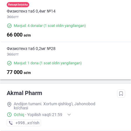
Retsept bo'yicha
Физиотенз таб 0,4мг №14
Эбботт
Mavjud: 4 donalar
(1 soat oldin yangilangan)
66 000
so'm
Физиотенз таб 0,2мг №28
Эбботт
Mavjud: 1 dona
(1 soat oldin yangilangan)
77 000
so'm
Akmal Pharm
Andijon tumani. Xortum qishlog'i, Jahonobod
ko'chasi
Ochiq
·
Yopilish vaqti 21:59
+998 (91) XXX-XX-XX
кo’rish