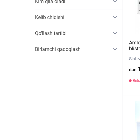
Kim qila oladi
Kelib chiqishi
Qo'llash tartibi
Amlo
blist
Birlamchi qadoqlash
Sinte
dan
Rets