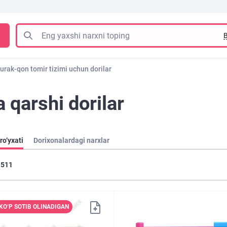
B
urak-qon tomir tizimi uchun dorilar
 qarshi dorilar
ro‘yxati
Dorixonalardagi narxlar
511
KO‘P SOTIB OLINADIGAN