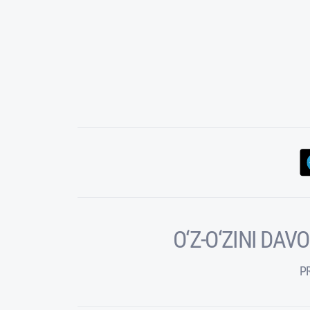
O‘Z-O‘ZINI DA
P