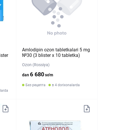
Amlodipin ozon tabletkalari 5 mg
ster
№30 (3 blister х 10 tabletka)
Ozon (Rossiya)
6 680
dan
so'm
Без рецепта
в 4 dorixonalarda
larda