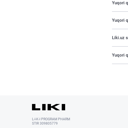
Yuqori q
Yuqori q
Liki.uz 
Yuqori q
L-I-K-I PROGRAM PHARM
STIR 309805779