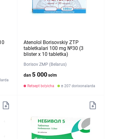
 10
Atenolol Borisovskiy ZTP
tabletkalari 100 mg №30 (3
blister х 10 tabletka)
Borisov ZMP (Belarus)
5 000
dan
so'm
larda
Retsept bo'yicha
в 207 dorixonalarda