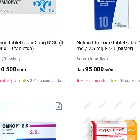
rus tabletkalari 5 mg №30 (3
Noliprel Bi-Forte tabletkalari
er х 10 tabletka)
mg / 2,5 mg №30 (blister)
z (Rossiya)
Serve (Irlandiya)
10 500
95 000
so'm
dan
so'm
ept bo'yicha
в 374 dorixonalarda
Retsept bo'yicha
в 504 dorixona