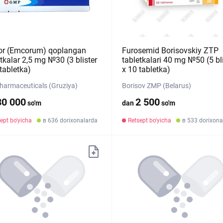
r (Emcorum) qoplangan
Furosemid Borisovskiy ZTP
tkalar 2,5 mg №30 (3 blister
tabletkalari 40 mg №50 (5 bli
tabletka)
х 10 tabletka)
armaceuticals (Gruziya)
Borisov ZMP (Belarus)
30 000
2 500
so'm
dan
so'm
ept bo'yicha
в 636 dorixonalarda
Retsept bo'yicha
в 533 dorixona