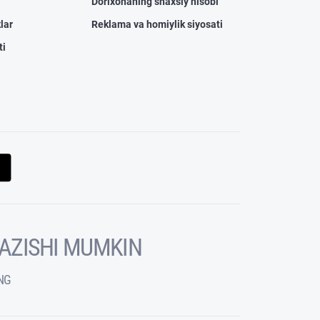
Dorixonaning shaxsiy hisobi
lar
Reklama va homiylik siyosati
ti
KAZISHI MUMKIN
NG