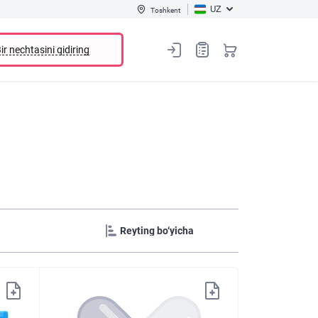
UZ
Toshkent
ir nechtasini qidiring