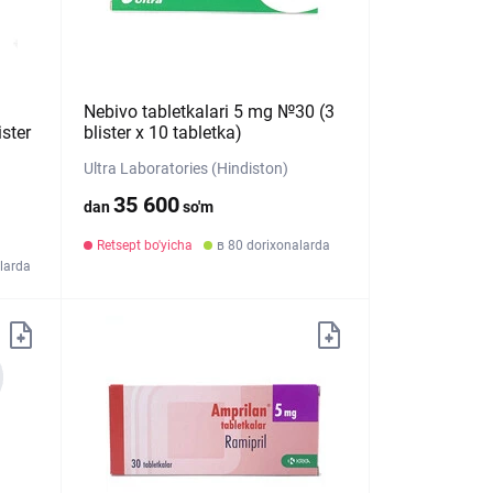
Nebivo tabletkalari 5 mg №30 (3
ster
blister х 10 tabletka)
Ultra Laboratories (Hindiston)
35 600
dan
so'm
Retsept bo'yicha
в 80 dorixonalarda
larda