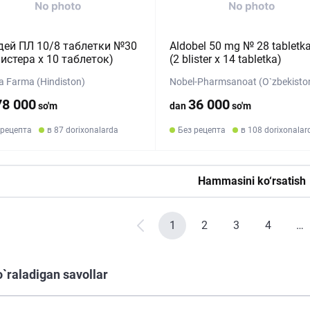
ей ПЛ 10/8 таблетки №30
Aldobel 50 mg № 28 tabletka
листера х 10 таблеток)
(2 blister х 14 tabletka)
a Farma (Hindiston)
Nobel-Pharmsanoat (O`zbekisto
78 000
36 000
so'm
dan
so'm
 рецепта
в 87 dorixonalarda
Без рецепта
в 108 dorixonalar
Hammasini ko‘rsatish
1
2
3
4
…
o`raladigan savollar