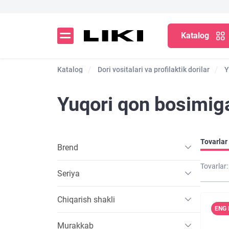
Katalog
Katalog
Dori vositalari va profilaktik dorilar
Y
Yuqori qon bosimiga
Tovarlar 
Brend
Tovarlar:
Seriya
Chiqarish shakli
ENG 
Murakkab