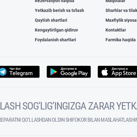
Rezervasyon haqida
Maqolalar
Yetkazib berish va to'lash
Sharhlar va tilak
Qaytish shartlari
Maxfiylik siyosa
Kengaytirilgan qidiruv
Kontaktlar
Foydalanish shartlari
Farmika haqida
VOLASH SOG‘LIG‘INGIZGA ZARAR YET
REPARATNI QO‘LLASHDAN OLDIN SHIFOKOR BILAN MASLAHATLASHI