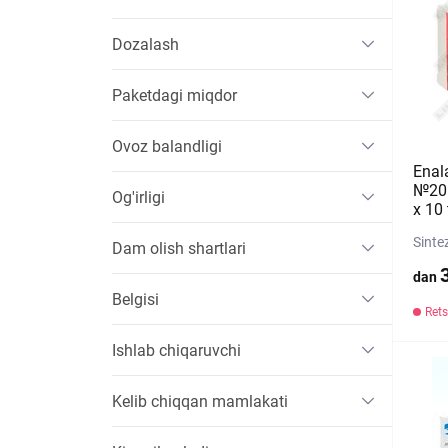
Dozalash
Paketdagi miqdor
Ovoz balandligi
Enal
№20 p
Og'irligi
х 10 
Sinte
Dam olish shartlari
dan
Belgisi
Rets
Ishlab chiqaruvchi
Kelib chiqqan mamlakati