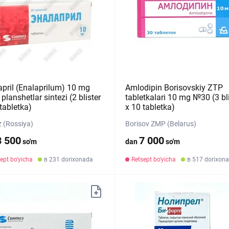
april (Enalaprilum) 10 mg
Amlodipin Borisovskiy ZTP
lanshetlar sintezi (2 blister
tabletkalari 10 mg №30 (3 bli
tabletka)
х 10 tabletka)
z (Rossiya)
Borisov ZMP (Belarus)
3 500
7 000
so'm
dan
so'm
ept bo'yicha
в 231 dorixonada
Retsept bo'yicha
в 517 dorixona