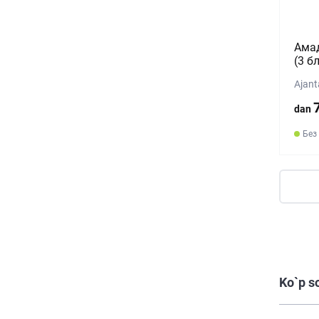
Амад
(3 б
Ajant
dan
Без
Ko`p s