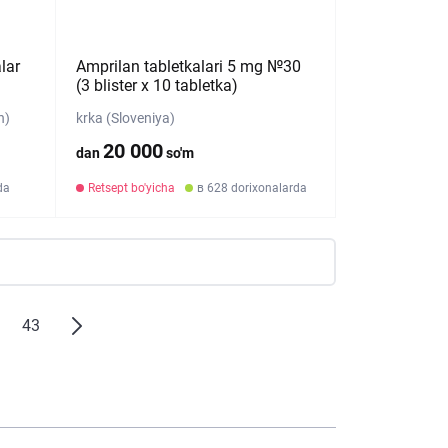
lar
Amprilan tabletkalari 5 mg №30
(3 blister х 10 tabletka)
n)
krka (Sloveniya)
20 000
dan
so'm
da
Retsept bo'yicha
в 628 dorixonalarda
43