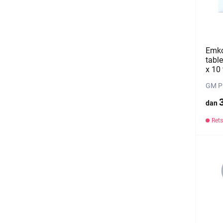
Emko
table
х 10 
GM Ph
dan
Rets