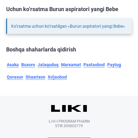
Uchun ko‘rsatma Burun aspiratori yangi Bebe
Ko‘rsatma uchun ko‘rsatilgan «Burun aspiratori yangi Bebe»
Boshqa shaharlarda qidirish
Asaka
Buxoro
Jalaquduq
Marxamat
Paxtaobod
Paytug
Qorasuv
Shaxrixon
Xo'jaobod
L-I-K-I PROGRAM PHARM
STIR 309805779