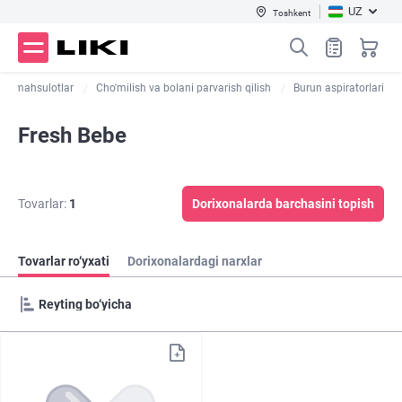
UZ
Toshkent
hun mahsulotlar
Cho'milish va bolani parvarish qilish
Burun aspiratorlari
Fresh Bebe
Tovarlar:
1
Dorixonalarda barchasini topish
Tovarlar ro‘yxati
Dorixonalardagi narxlar