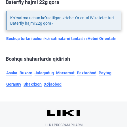
Baterfly hajmi 22g qora
Ko‘rsatma uchun ko‘rsatilgan «Hebei Oriental IV kateter turi
Baterfly hajmi 22g qora»
Boshqa turlari uchun ko‘rsatmalarni tanlash «Hebei Oriental»
Boshqa shaharlarda qidirish
Asaka
Buxoro
Jalaquduq
Marxamat
Paxtaobod
Paytug
Qorasuv
Shaxrixon
Xo'jaobod
L-I-K-I PROGRAM PHARM