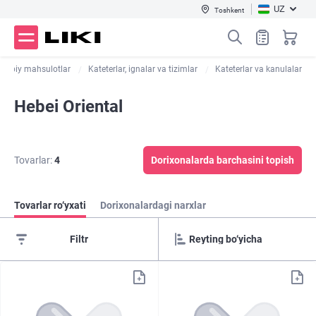
UZ
Toshkent
Tibbiy mahsulotlar
Kateterlar, ignalar va tizimlar
Kateterlar va kanulalar
Hebei Oriental
Tovarlar:
4
Dorixonalarda barchasini topish
Tovarlar ro‘yxati
Dorixonalardagi narxlar
Filtr