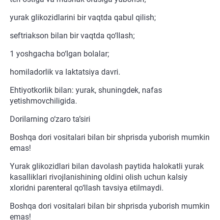
yurak glikozidlarini bir vaqtda qabul qilish;
seftriakson bilan bir vaqtda qo‘llash;
1 yoshgacha bo‘lgan bolalar;
homiladorlik va laktatsiya davri.
Ehtiyotkorlik bilan: yurak, shuningdek, nafas
yetishmovchiligida.
Dorilarning o‘zaro ta’siri
Boshqa dori vositalari bilan bir shprisda yuborish mumkin
emas!
Yurak glikozidlari bilan davolash paytida halokatli yurak
kasalliklari rivojlanishining oldini olish uchun kalsiy
xloridni parenteral qo‘llash tavsiya etilmaydi.
Boshqa dori vositalari bilan bir shprisda yuborish mumkin
emas!