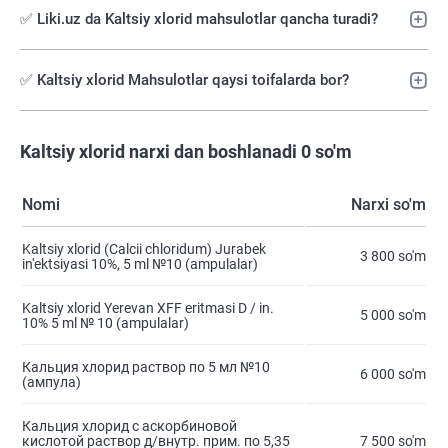
✅ Liki.uz da Kaltsiy xlorid mahsulotlar qancha turadi?
✅ Kaltsiy xlorid Mahsulotlar qaysi toifalarda bor?
Kaltsiy xlorid narxi dan boshlanadi 0 so'm
Nomi
Narxi so'm
Kaltsiy xlorid (Calcii chloridum) Jurabek
3 800 so'm
in'ektsiyasi 10%, 5 ml №10 (ampulalar)
Kaltsiy xlorid Yerevan XFF eritmasi D / in.
5 000 so'm
10% 5 ml № 10 (ampulalar)
Кальция хлорид раствор по 5 мл №10
6 000 so'm
(ампула)
Кальция хлорид с аскорбиновой
кислотой раствор д/внутр. прим. по 5,35
7 500 so'm