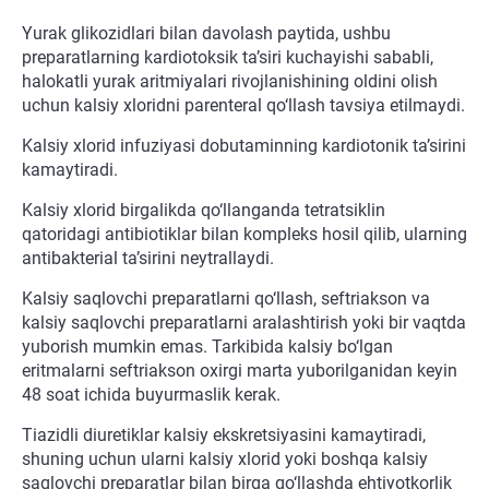
Yurak glikozidlari bilan davolash paytida, ushbu
preparatlarning kardiotoksik ta’siri kuchayishi sababli,
halokatli yurak aritmiyalari rivojlanishining oldini olish
uchun kalsiy xloridni parenteral qo‘llash tavsiya etilmaydi.
Kalsiy xlorid infuziyasi dobutaminning kardiotonik ta’sirini
kamaytiradi.
Kalsiy xlorid birgalikda qo‘llanganda tetratsiklin
qatoridagi antibiotiklar bilan kompleks hosil qilib, ularning
antibakterial ta’sirini neytrallaydi.
Kalsiy saqlovchi preparatlarni qo‘llash, seftriakson va
kalsiy saqlovchi preparatlarni aralashtirish yoki bir vaqtda
yuborish mumkin emas. Tarkibida kalsiy bo‘lgan
eritmalarni seftriakson oxirgi marta yuborilganidan keyin
48 soat ichida buyurmaslik kerak.
Tiazidli diuretiklar kalsiy ekskretsiyasini kamaytiradi,
shuning uchun ularni kalsiy xlorid yoki boshqa kalsiy
saqlovchi preparatlar bilan birga qo‘llashda ehtiyotkorlik