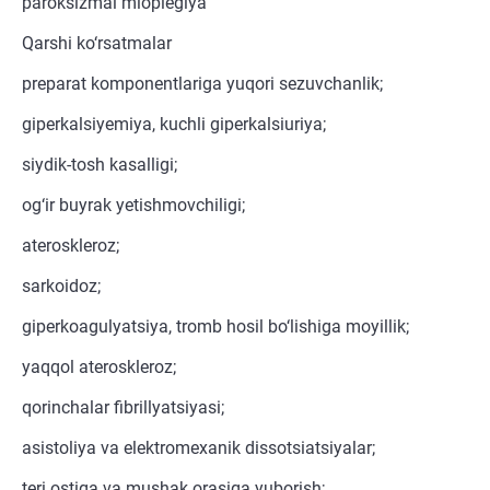
paroksizmal mioplegiya
Qarshi ko‘rsatmalar
preparat komponentlariga yuqori sezuvchanlik;
giperkalsiyemiya, kuchli giperkalsiuriya;
siydik-tosh kasalligi;
og‘ir buyrak yetishmovchiligi;
ateroskleroz;
sarkoidoz;
giperkoagulyatsiya, tromb hosil bo‘lishiga moyillik;
yaqqol ateroskleroz;
qorinchalar fibrillyatsiyasi;
asistoliya va elektromexanik dissotsiatsiyalar;
teri ostiga va mushak orasiga yuborish;