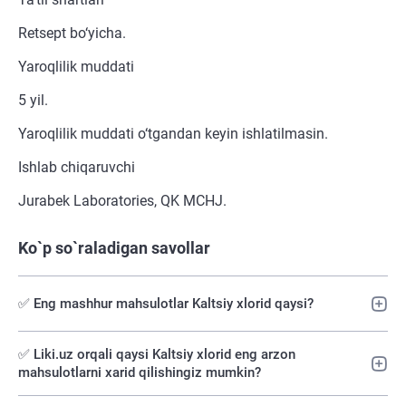
Retsept bo‘yicha.
Yaroqlilik muddati
5 yil.
Yaroqlilik muddati o‘tgandan keyin ishlatilmasin.
Ishlab chiqaruvchi
Jurabek Laboratories, QK MCHJ.
Ko`p so`raladigan savollar
✅ Eng mashhur mahsulotlar Kaltsiy xlorid qaysi?
✅️ Liki.uz orqali qaysi Kaltsiy xlorid eng arzon
mahsulotlarni xarid qilishingiz mumkin?