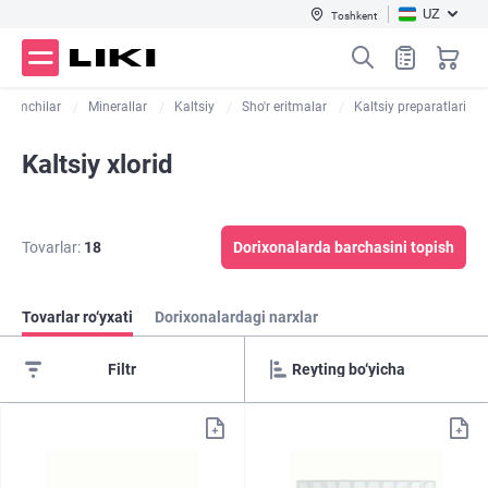
UZ
Toshkent
a tomchilar
Minerallar
Kaltsiy
Sho'r eritmalar
Kaltsiy preparatlari
Kaltsiy xlorid
Tovarlar:
18
Dorixonalarda barchasini topish
Tovarlar ro‘yxati
Dorixonalardagi narxlar
Filtr