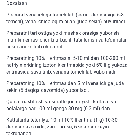
Dozalash
Preparat vena ichiga tomchilab (sekin: daqiqasiga 6-8
tomchi), vena ichiga oqim bilan (juda sekin) buyuriladi.
Preparatni teri ostiga yoki mushak orasiga yuborish
mumkin emas, chunki u kuchli ta’sirlanish va to‘qimalar
nekrozini keltirib chiqaradi.
Preparatning 10% li eritmasini 5-10 ml dan 100-200 ml
natriy xloridning izotonik eritmasida yoki 5% li glyukoza
eritmasida suyultirib, venaga tomchilab yuboriladi.
Preparatning 10% li eritmasidan 5 ml vena ichiga juda
sekin (5 daqiqa davomida) yuboriladi.
Qon almashtirish va sitratli qon quyish: kattalar va
bolalarga har 100 ml qonga 30 mg (0,3 ml) dan.
Kattalarda tetaniya: 10 ml 10% li eritma (1 g) 10-30
daqiqa davomida, zarur bo‘lsa, 6 soatdan keyin
takrorlanadi.