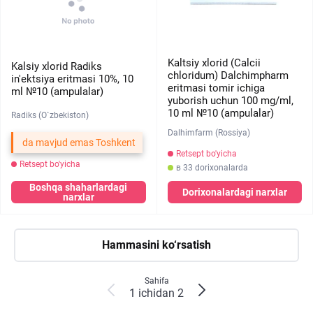
Kaltsiy xlorid (Calcii
Kalsiy xlorid Radiks
chloridum) Dalchimpharm
in'ektsiya eritmasi 10%, 10
eritmasi tomir ichiga
ml №10 (ampulalar)
yuborish uchun 100 mg/ml,
10 ml №10 (ampulalar)
Radiks (O`zbekiston)
Dalhimfarm (Rossiya)
da mavjud emas Toshkent
Retsept bo'yicha
Retsept bo'yicha
в 33 dorixonalarda
Boshqa shaharlardagi
Dorixonalardagi narxlar
narxlar
Hammasini ko‘rsatish
Sahifa
1 ichidan 2