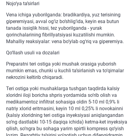
Nojo‘ya ta’sirlari
Vena ichiga yuborilganda: bradikardiya, yuz terisining
giperemiyasi, avval og‘iz bo‘shlig‘ida, keyin esa butun
tanada issiqlik hissi, tez yuborilganda - yurak
qorinchalarining fibrillyatsiyasi kuzatilishi mumkin.
Mahalliy reaksiyalar: vena bo‘ylab og‘riq va giperemiya.
Qo‘llash usuli va dozalari
Preparatni teri ostiga yoki mushak orasiga yuborish
mumkin emas, chunki u kuchli ta’sirlanish va to‘qimalar
nekrozini keltirib chiqaradi.
Teri ostiga yoki mushaklarga tushgan taqdirda kalsiy
xloridni iloji boricha shpris yordamida so‘rib olish va
medikamentoz infiltrat sohasiga oldin 5-10 ml 0,9% li
natriy xlorid eritmasini, keyin 10 ml 0,25% li novokainni
(kalsiy xloridning teri ostiga inyeksiyasi aniqlangandan
so‘ng dastlabki 10-15 daqiqa ichida) ketma-ket inyeksiya
qilish, so‘ngra bu sohaga yarim spirtli kompress qo‘yish
lozim. Rezorbtiv ta’sirini yo‘qotish uchun difengidramin