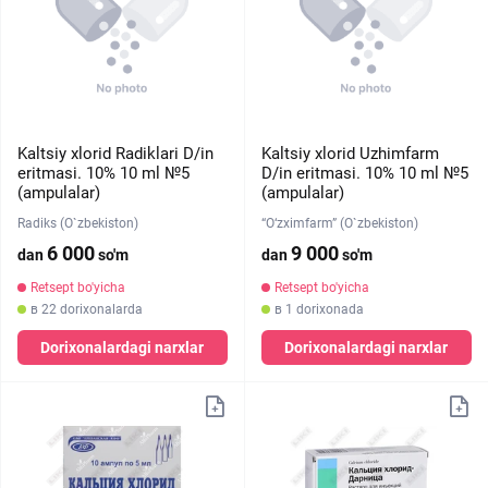
Kaltsiy xlorid Radiklari D/in
Kaltsiy xlorid Uzhimfarm
eritmasi. 10% 10 ml №5
D/in eritmasi. 10% 10 ml №5
(ampulalar)
(ampulalar)
Radiks (O`zbekiston)
“O‘zximfarm” (O`zbekiston)
6 000
9 000
dan
so'm
dan
so'm
Retsept bo'yicha
Retsept bo'yicha
в 22 dorixonalarda
в 1 dorixonada
Dorixonalardagi narxlar
Dorixonalardagi narxlar