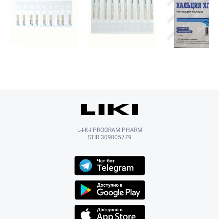
L-I-K-I PROGRAM PHARM
STIR 309805779