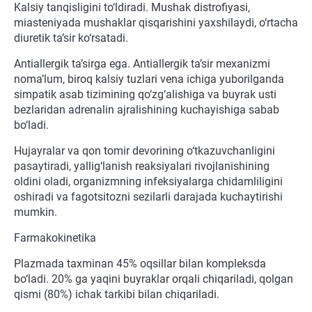
Kalsiy tanqisligini to‘ldiradi. Mushak distrofiyasi,
miasteniyada mushaklar qisqarishini yaxshilaydi, o‘rtacha
diuretik ta’sir ko‘rsatadi.
Antiallergik ta’sirga ega. Antiallergik ta’sir mexanizmi
noma’lum, biroq kalsiy tuzlari vena ichiga yuborilganda
simpatik asab tizimining qo‘zg‘alishiga va buyrak usti
bezlaridan adrenalin ajralishining kuchayishiga sabab
bo‘ladi.
Hujayralar va qon tomir devorining o‘tkazuvchanligini
pasaytiradi, yallig‘lanish reaksiyalari rivojlanishining
oldini oladi, organizmning infeksiyalarga chidamliligini
oshiradi va fagotsitozni sezilarli darajada kuchaytirishi
mumkin.
Farmakokinetika
Plazmada taxminan 45% oqsillar bilan kompleksda
bo‘ladi. 20% ga yaqini buyraklar orqali chiqariladi, qolgan
qismi (80%) ichak tarkibi bilan chiqariladi.