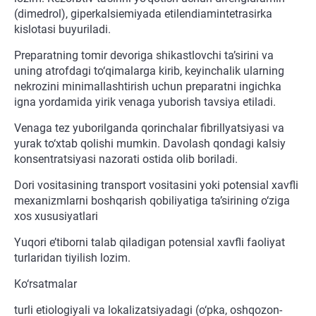
(dimedrol), giperkalsiemiyada etilendiamintetrasirka
kislotasi buyuriladi.
Preparatning tomir devoriga shikastlovchi ta’sirini va
uning atrofdagi to‘qimalarga kirib, keyinchalik ularning
nekrozini minimallashtirish uchun preparatni ingichka
igna yordamida yirik venaga yuborish tavsiya etiladi.
Venaga tez yuborilganda qorinchalar fibrillyatsiyasi va
yurak to‘xtab qolishi mumkin. Davolash qondagi kalsiy
konsentratsiyasi nazorati ostida olib boriladi.
Dori vositasining transport vositasini yoki potensial xavfli
mexanizmlarni boshqarish qobiliyatiga ta’sirining o‘ziga
xos xususiyatlari
Yuqori e’tiborni talab qiladigan potensial xavfli faoliyat
turlaridan tiyilish lozim.
Ko‘rsatmalar
turli etiologiyali va lokalizatsiyadagi (o‘pka, oshqozon-