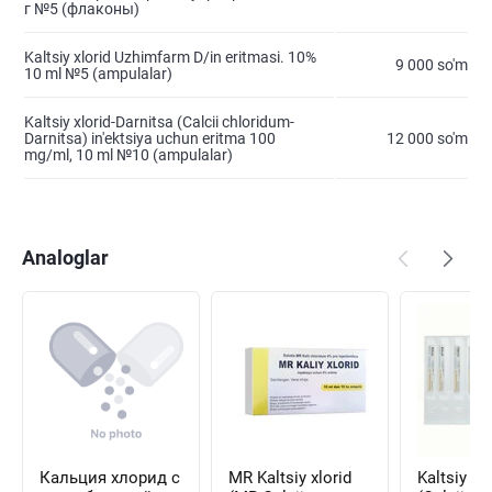
г №5 (флаконы)
Kaltsiy xlorid Uzhimfarm D/in eritmasi. 10%
9 000 so'm
10 ml №5 (ampulalar)
Kaltsiy xlorid-Darnitsa (Calcii chloridum-
Darnitsa) in'ektsiya uchun eritma 100
12 000 so'm
mg/ml, 10 ml №10 (ampulalar)
Analoglar
Кальция хлорид с
MR Kaltsiy xlorid
Kaltsiy xlo