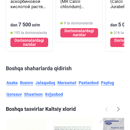
аскорбиновой
(MR Calcii
(Calcii ch
кислотой раствор
chloridum)
Jurabek
д/внутр. прим. по
in'ektsiya uchun
in'ektsiya
5,35 г №5
eritma 10%, 10 ml
ml №10
(флаконы)
№10 (ampulalar)
(ampulala
9 ta dorixonalarda
7 500
5 00
dan
so'm
dan
Dorixonalardagi
193 ta dorixonalarda
316 ta do
narxlar
Dorixonalardagi
Dorixon
narxlar
nar
Boshqa shaharlarda qidirish
Asaka
Buxoro
Jalaquduq
Marxamat
Paxtaobod
Paytug
Qorasuv
Shaxrixon
Xo'jaobod
Boshqa tasvirlar Kaltsiy xlorid