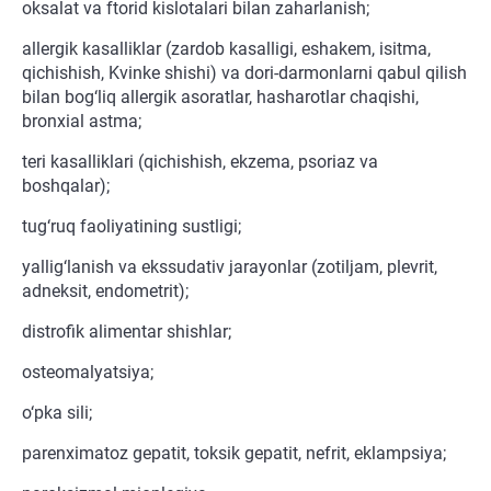
oksalat va ftorid kislotalari bilan zaharlanish;
allergik kasalliklar (zardob kasalligi, eshakem, isitma,
qichishish, Kvinke shishi) va dori-darmonlarni qabul qilish
bilan bog‘liq allergik asoratlar, hasharotlar chaqishi,
bronxial astma;
teri kasalliklari (qichishish, ekzema, psoriaz va
boshqalar);
tug‘ruq faoliyatining sustligi;
yallig‘lanish va ekssudativ jarayonlar (zotiljam, plevrit,
adneksit, endometrit);
distrofik alimentar shishlar;
osteomalyatsiya;
o‘pka sili;
parenximatoz gepatit, toksik gepatit, nefrit, eklampsiya;