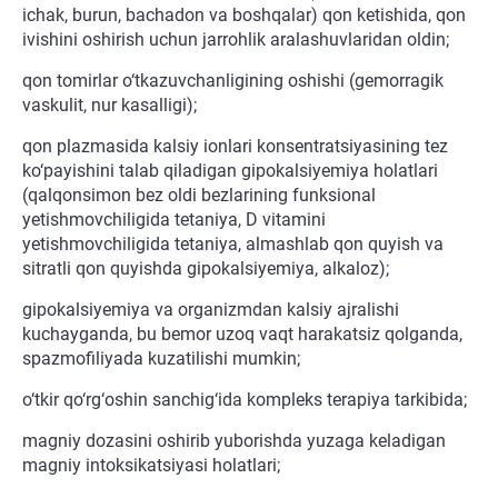
ichak, burun, bachadon va boshqalar) qon ketishida, qon
ivishini oshirish uchun jarrohlik aralashuvlaridan oldin;
qon tomirlar o‘tkazuvchanligining oshishi (gemorragik
vaskulit, nur kasalligi);
qon plazmasida kalsiy ionlari konsentratsiyasining tez
ko‘payishini talab qiladigan gipokalsiyemiya holatlari
(qalqonsimon bez oldi bezlarining funksional
yetishmovchiligida tetaniya, D vitamini
yetishmovchiligida tetaniya, almashlab qon quyish va
sitratli qon quyishda gipokalsiyemiya, alkaloz);
gipokalsiyemiya va organizmdan kalsiy ajralishi
kuchayganda, bu bemor uzoq vaqt harakatsiz qolganda,
spazmofiliyada kuzatilishi mumkin;
o‘tkir qo‘rg‘oshin sanchig‘ida kompleks terapiya tarkibida;
magniy dozasini oshirib yuborishda yuzaga keladigan
magniy intoksikatsiyasi holatlari;