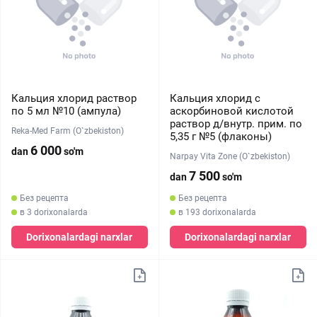
Кальция хлорид раствор
Кальция хлорид с
по 5 мл №10 (ампула)
аскорбиновой кислотой
раствор д/внутр. прим. по
Reka-Med Farm (O`zbekiston)
5,35 г №5 (флаконы)
6 000
dan
so'm
Narpay Vita Zone (O`zbekiston)
7 500
dan
so'm
Без рецепта
Без рецепта
в 3 dorixonalarda
в 193 dorixonalarda
Dorixonalardagi narxlar
Dorixonalardagi narxlar