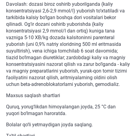
Davolash: dozasi biroz oshirib yuborilganda (kaliy
konsentratsiyasi 2,6-2,9 mmol/l) yuborish to‘xtatiladi va
tarkibida kalsiy bo‘lgan boshqa dori vositalari bekor
qilinadi. Og‘ir dozani oshirib yuborishda (kaliy
konsentratsiyasi 2,9 mmol/l dan ortiq) kuniga tana
vazniga 5-10 XB/kg dozada kalsitoninni parenteral
yuborish (uni 0,9% natriy xloridning 500 ml eritmasida
suyultirish), vena ichiga tomchilab 6 soat davomida;
tiazid bo‘lmagan diuretiklar; zardobdagi kaliy va magniy
konsentratsiyasini nazorat qilish va zarur bo‘lganda - kaliy
va magniy preparatlarini yuborish, yurak-qon tomir tizimi
faoliyatini nazorat qilish, aritmiyalarning oldini olish
uchun beta-adrenoblokatorlarni yuborish, gemodializ.
Maxsus saqlash shartlari
Quruq, yorug‘likdan himoyalangan joyda, 25 °C dan
yuqori bo‘lmagan haroratda.
Bolalar qo‘li yetmaydigan joyda saqlang.
Ta’til shartlari