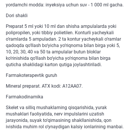
yordamchi modda: inyeksiya uchun suv - 1 000 ml gacha.
Dori shakli
Preparat 5 ml yoki 10 ml dan shisha ampulalarda yoki
polipropilen, yoki tibbiy polietilen. Konturli yacheykali
o‘ramlarda 5 ampuladan. 2 ta kontur yacheykali o‘ramlar
qadoqda qo‘llash bo‘yicha yo‘riqnoma bilan birga yoki 5,
10, 20, 30, 40 va 50 ta ampulalar butun bloklar
ko‘rinishida qo‘llash bo‘yicha yo‘riqnoma bilan birga
quticha shaklidagi karton qutiga joylashtiriladi.
Farmakoterapevtik guruh
Mineral preparat. ATX kodi: A12AA07.
Farmakodinamika
Skelet va silliq mushaklarning qisqarishida, yurak
mushaklari faoliyatida, nerv impulslarini uzatish
jarayonida, suyak to‘qimasining shakllanishida, qon
ivishida muhim rol o‘ynaydigan kalsiy ionlarining manbai.