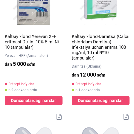
Kaltsiy xlorid Yerevan XFF
Kaltsiy xlorid-Darnitsa (Calcii
eritmasi D / in. 10% 5 ml №
chloridum-Darnitsa)
10 (ampulalar)
in'ektsiya uchun eritma 100
mg/ml, 10 ml №10
Yerevan HFF (Armaniston)
(ampulalar)
5 000
dan
so'm
Darnitsa (Ukraina)
12 000
dan
so'm
Retsept bo'yicha
Retsept bo'yicha
в 2 dorixonalarda
в 1 dorixonada
Dorixonalardagi narxlar
Dorixonalardagi narxlar