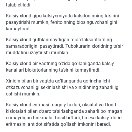
talab etiladi.
Kalsiy xlorid giperkalsiyemiyada kalsitoninning ta’sirini
pasaytirishi mumkin, fenitoinning biosinguvchanligini
kamaytiradi.
Kalsiy xlorid qutblanmaydigan miorelaksantlarning
samaradorligini pasaytiradi. Tubokurarin xloridning ta’sir
muddatini uzaytirishi mumkin.
Kalsiy xlorid bir vaqtning o‘zida qo‘llanilganda kalsiy
kanallari blokatorlarining ta’sirini kamaytiradi.
Xinidin bilan bir vaqtda qo‘llanganda qorincha ichi
o‘tkazuvchanligi sekinlashishi va xinidinning zaharliligi
oshishi mumkin.
Kalsiy xlorid eritmasi magniy tuzlari, oksalat va ftorid
kislotalari bilan o‘zaro ta’sirlashganda zaharli bo‘lmagan
erimaydigan birikmalar hosil bo‘ladi, bu esa kalsiy xlorid
eritmasini antidot sifatida qo‘llash imkonini beradi.