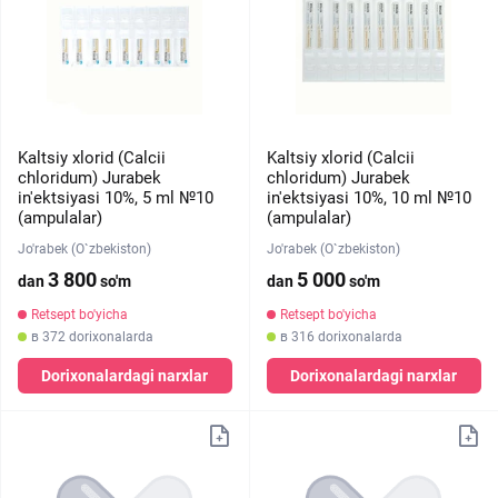
Kaltsiy xlorid (Calcii
Kaltsiy xlorid (Calcii
chloridum) Jurabek
chloridum) Jurabek
in'ektsiyasi 10%, 5 ml №10
in'ektsiyasi 10%, 10 ml №10
(ampulalar)
(ampulalar)
Jo'rabek (O`zbekiston)
Jo'rabek (O`zbekiston)
3 800
5 000
dan
so'm
dan
so'm
Retsept bo'yicha
Retsept bo'yicha
в 372 dorixonalarda
в 316 dorixonalarda
Dorixonalardagi narxlar
Dorixonalardagi narxlar