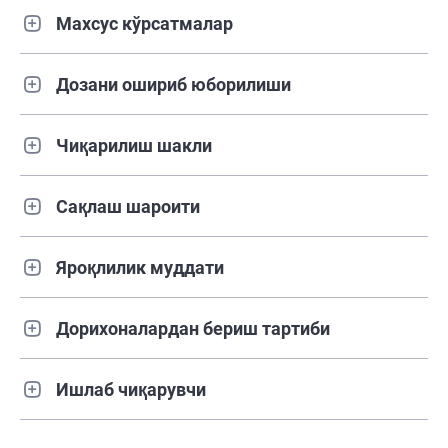
Махсус кўрсатмалар
Дозани ошириб юборилиши
Чиқарилиш шакли
Сақлаш шароити
Яроқлилик муддати
Дорихоналардан бериш тартиби
Ишлаб чиқарувчи