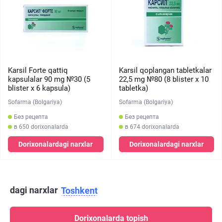
Karsil Forte qattiq
Karsil qoplangan tabletkalar
kapsulalar 90 mg №30 (5
22,5 mg №80 (8 blister х 10
blister х 6 kapsula)
tabletka)
Sofarma (Bolgariya)
Sofarma (Bolgariya)
Без рецепта
Без рецепта
в 650 dorixonalarda
в 674 dorixonalarda
Dorixonalardagi narxlar
Dorixonalardagi narxlar
dagi narxlar
Toshkent
Dorixonalarda topish