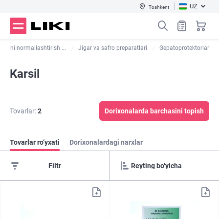
UZ
Toshkent
shini normallashtirish ...
Jigar va safro preparatlari
Gepatoprotektorlar
Karsil
Tovarlar:
2
Dorixonalarda barchasini topish
Tovarlar ro‘yxati
Dorixonalardagi narxlar
Filtr