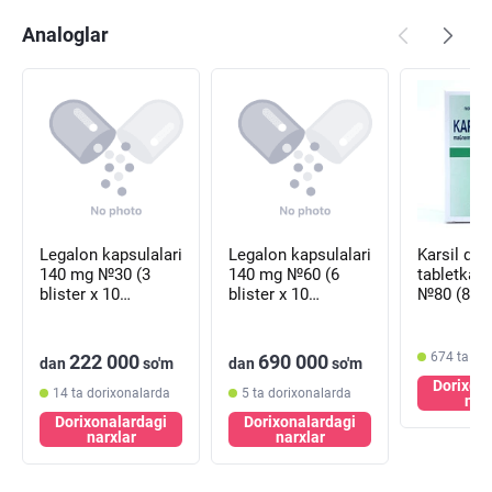
Analoglar
Legalon kapsulalari
Legalon kapsulalari
Karsil qoplangan
140 mg №30 (3
140 mg №60 (6
tabletkala
blister х 10
blister х 10
№80 (8 bli
kapsula)
kapsula)
tabletka)
674 ta do
222 000
690 000
dan
so'm
dan
so'm
Dorixon
14 ta dorixonalarda
5 ta dorixonalarda
nar
Dorixonalardagi
Dorixonalardagi
narxlar
narxlar