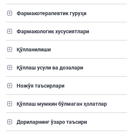
Фармакотерапевтик гуруҳи
Фармакологик хусусиятлари
Қўлланилиши
Қўллаш усули ва дозалари
Ножўя таъсирлари
Қўллаш мумкин бўлмаган ҳолатлар
Дориларнинг ўзаро таъсири