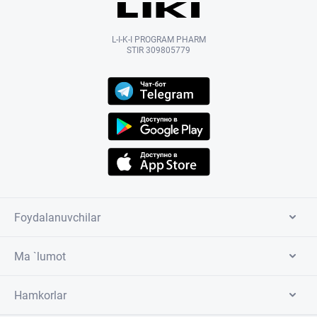
L-I-K-I PROGRAM PHARM
STIR 309805779
Foydalanuvchilar
Ma `lumot
Hamkorlar