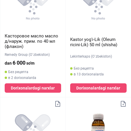
Касторовое масло масло
Kastor yog'i-Lik (Oleum
д/наруж. прим. по 40 мл
ricini-Lik) 50 ml (shisha)
(флакон)
Remedy Group (O`zbekiston)
Lekinterkaps (O`zbekiston)
6 000
dan
so'm
Без рецепта
Без рецепта
в 13 dorixonalarda
в 2 dorixonalarda
Dorixonalardagi narxlar
Dorixonalardagi narxlar