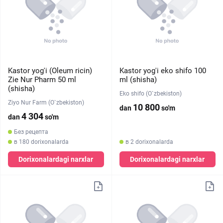
Kastor yog'i (Oleum ricin)
Kastor yog'i eko shifo 100
Zie Nur Pharm 50 ml
ml (shisha)
(shisha)
Eko shifo (O`zbekiston)
Ziyo Nur Farm (O`zbekiston)
10 800
dan
so'm
4 304
dan
so'm
Без рецепта
в 180 dorixonalarda
в 2 dorixonalarda
Dorixonalardagi narxlar
Dorixonalardagi narxlar