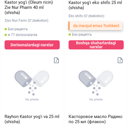
Kastor yog'i (Oleum ricin)
Kastor yog'i eko shifo 25 ml
Zie Nur Pharm 40 ml
(shisha)
(shisha)
Eko shifo (O`zbekiston)
Ziyo Nur Farm (O`zbekiston)
da mavjud emas Toshkent
Без рецепта
Без рецепта
в 77 dorixonalarda
Boshqa shaharlardagi
Dorixonalardagi narxlar
narxlar
Rayhon Kastor yog'i va 25 ml
Касторовое масло Радикс
(shisha)
по 25 мл (флакон)