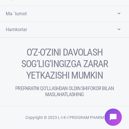
Ma `lumot
Hamkorlar
O‘Z-O‘ZINI DAVOLASH
SOG‘LIG‘INGIZGA ZARAR
YETKAZISHI MUMKIN
PREPARATNI QO‘LLASHDAN OLDIN SHIFOKOR BILAN
MASLAHATLASHING
chat_bubble
Copyright © 2023 L-I-K-I PROGRAM PHARM