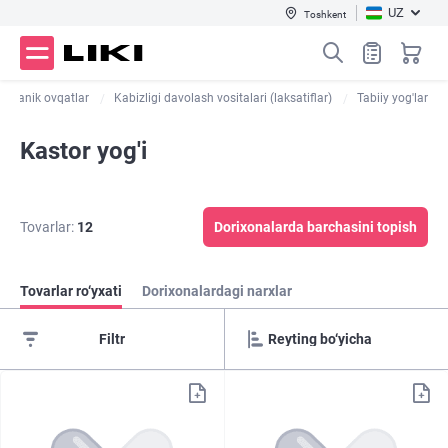
UZ
Toshkent
organik ovqatlar
Kabizligi davolash vositalari (laksatiflar)
Tabiiy yog'lar
Kastor yog'i
Tovarlar:
12
Dorixonalarda barchasini topish
Tovarlar ro‘yxati
Dorixonalardagi narxlar
Filtr