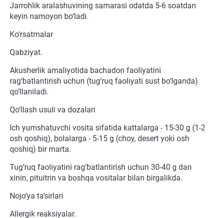
Jarrohlik aralashuvining samarasi odatda 5-6 soatdan
keyin namoyon bo‘ladi.
Ko‘rsatmalar
Qabziyat.
Akusherlik amaliyotida bachadon faoliyatini
rag‘batlantirish uchun (tug‘ruq faoliyati sust bo‘lganda)
qo‘llaniladi.
Qo‘llash usuli va dozalari
Ich yumshatuvchi vosita sifatida kattalarga - 15-30 g (1-2
osh qoshiq), bolalarga - 5-15 g (choy, desert yoki osh
qoshiq) bir marta.
Tug‘ruq faoliyatini rag‘batlantirish uchun 30-40 g dan
xinin, pituitrin va boshqa vositalar bilan birgalikda.
Nojo‘ya ta’sirlari
Allergik reaksiyalar.