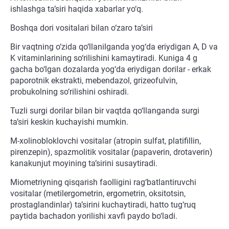
ishlashga ta’siri haqida xabarlar yo‘q.
Boshqa dori vositalari bilan o‘zaro ta’siri
Bir vaqtning o‘zida qo‘llanilganda yog‘da eriydigan A, D va
K vitaminlarining so‘rilishini kamaytiradi. Kuniga 4 g
gacha bo‘lgan dozalarda yog‘da eriydigan dorilar - erkak
paporotnik ekstrakti, mebendazol, grizeofulvin,
probukolning so‘rilishini oshiradi.
Tuzli surgi dorilar bilan bir vaqtda qo‘llanganda surgi
ta’siri keskin kuchayishi mumkin.
M-xolinobloklovchi vositalar (atropin sulfat, platifillin,
pirenzepin), spazmolitik vositalar (papaverin, drotaverin)
kanakunjut moyining ta’sirini susaytiradi.
Miometriyning qisqarish faolligini rag‘batlantiruvchi
vositalar (metilergometrin, ergometrin, oksitotsin,
prostaglandinlar) ta’sirini kuchaytiradi, hatto tug‘ruq
paytida bachadon yorilishi xavfi paydo bo‘ladi.