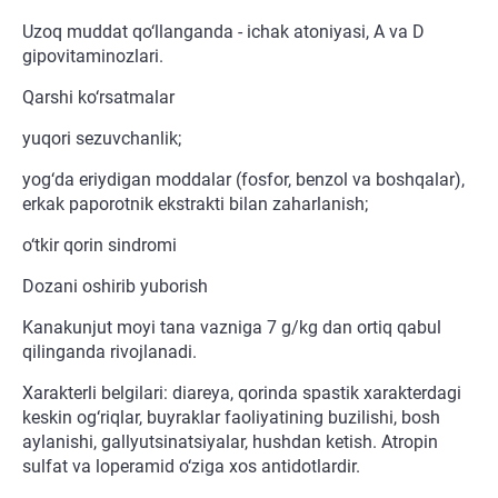
Uzoq muddat qo‘llanganda - ichak atoniyasi, A va D
gipovitaminozlari.
Qarshi ko‘rsatmalar
yuqori sezuvchanlik;
yog‘da eriydigan moddalar (fosfor, benzol va boshqalar),
erkak paporotnik ekstrakti bilan zaharlanish;
o‘tkir qorin sindromi
Dozani oshirib yuborish
Kanakunjut moyi tana vazniga 7 g/kg dan ortiq qabul
qilinganda rivojlanadi.
Xarakterli belgilari: diareya, qorinda spastik xarakterdagi
keskin og‘riqlar, buyraklar faoliyatining buzilishi, bosh
aylanishi, gallyutsinatsiyalar, hushdan ketish. Atropin
sulfat va loperamid o‘ziga xos antidotlardir.