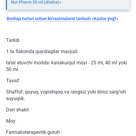
Nur Pharm 50 ml (shisha)»
Boshqa turlari uchun ko‘rsatmalarni tanlash «Kastor yog'i»
Tarkib
1 ta flakonda quyidagilar mavjud:
ta’sir etuvchi modda: kanakunjut moyi - 25 ml, 40 ml yoki
50 ml.
Tavsif
Shaffof, quyuq, yopishqoq va rangsiz yoki biroz sarg‘ish
suyuqlik.
Dori shakli
Moy.
Farmakoterapevtik guruh