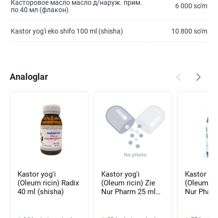
Касторовое масло масло д/наруж. прим.
6 000 so'm
по 40 мл (флакон)
Kastor yog'i eko shifo 100 ml (shisha)
10 800 so'm
Analoglar
Kastor yog'i
Kastor yog'i
Kastor yog
(Oleum ricin) Radix
(Oleum ricin) Zie
(Oleum ric
40 ml (shisha)
Nur Pharm 25 ml
Nur Pharm
(shisha)
(shisha)