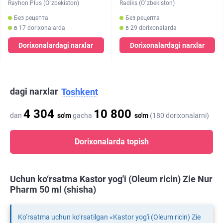
Rayhon Plus (O`zbekiston)
Radiks (O`zbekiston)
Без рецепта
Без рецепта
в 17 dorixonalarda
в 29 dorixonalarda
Dorixonalardagi narxlar
Dorixonalardagi narxlar
dagi narxlar
Toshkent
4 304
10 800
dan
so'm
gacha
so'm
(180 dorixonalarni)
Dorixonalarda topish
Uchun ko‘rsatma Kastor yog'i (Oleum ricin) Zie Nur
Pharm 50 ml (shisha)
Ko‘rsatma uchun ko‘rsatilgan «Kastor yog'i (Oleum ricin) Zie