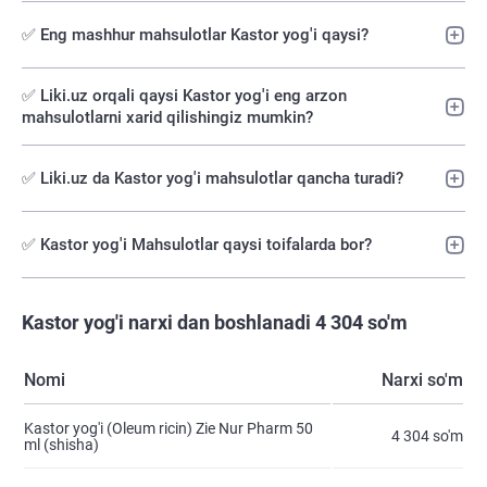
✅ Eng mashhur mahsulotlar Kastor yog'i qaysi?
✅️ Liki.uz orqali qaysi Kastor yog'i eng arzon
mahsulotlarni xarid qilishingiz mumkin?
✅ Liki.uz da Kastor yog'i mahsulotlar qancha turadi?
✅ Kastor yog'i Mahsulotlar qaysi toifalarda bor?
Kastor yog'i narxi dan boshlanadi 4 304 so'm
Nomi
Narxi so'm
Kastor yog'i (Oleum ricin) Zie Nur Pharm 50
4 304 so'm
ml (shisha)