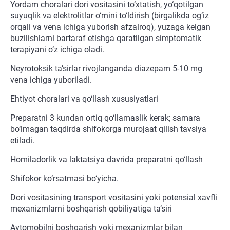
Yordam choralari dori vositasini to‘xtatish, yo‘qotilgan
suyuqlik va elektrolitlar o‘rnini to‘ldirish (birgalikda og‘iz
orqali va vena ichiga yuborish afzalroq), yuzaga kelgan
buzilishlarni bartaraf etishga qaratilgan simptomatik
terapiyani o‘z ichiga oladi.
Neyrotoksik ta’sirlar rivojlanganda diazepam 5-10 mg
vena ichiga yuboriladi.
Ehtiyot choralari va qo‘llash xususiyatlari
Preparatni 3 kundan ortiq qo‘llamaslik kerak; samara
bo‘lmagan taqdirda shifokorga murojaat qilish tavsiya
etiladi.
Homiladorlik va laktatsiya davrida preparatni qo‘llash
Shifokor ko‘rsatmasi bo‘yicha.
Dori vositasining transport vositasini yoki potensial xavfli
mexanizmlarni boshqarish qobiliyatiga ta’siri
Avtomobilni boshqarish yoki mexanizmlar bilan