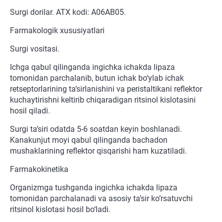
Surgi dorilar. ATX kodi: A06AB05.
Farmakologik xususiyatlari
Surgi vositasi.
Ichga qabul qilinganda ingichka ichakda lipaza
tomonidan parchalanib, butun ichak bo‘ylab ichak
retseptorlarining ta’sirlanishini va peristaltikani reflektor
kuchaytirishni keltirib chiqaradigan ritsinol kislotasini
hosil qiladi.
Surgi ta’siri odatda 5-6 soatdan keyin boshlanadi.
Kanakunjut moyi qabul qilinganda bachadon
mushaklarining reflektor qisqarishi ham kuzatiladi.
Farmakokinetika
Organizmga tushganda ingichka ichakda lipaza
tomonidan parchalanadi va asosiy ta’sir ko‘rsatuvchi
ritsinol kislotasi hosil bo‘ladi.