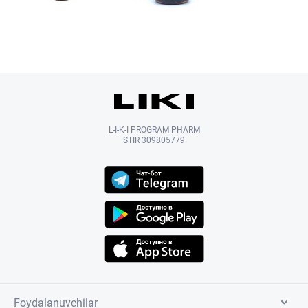
L-I-K-I PROGRAM PHARM
STIR 309805779
Foydalanuvchilar