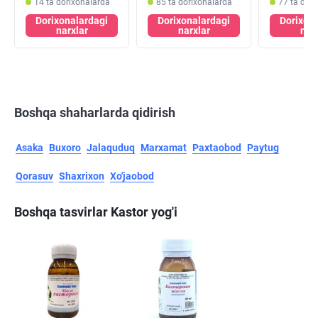
14 ta dorixonalarda
85 ta dorixonalarda
77 ta dor
Dorixonalardagi
Dorixonalardagi
Dorixon
narxlar
narxlar
nar
Boshqa shaharlarda qidirish
Asaka
Buxoro
Jalaquduq
Marxamat
Paxtaobod
Paytug
Qorasuv
Shaxrixon
Xo'jaobod
Boshqa tasvirlar Kastor yog'i