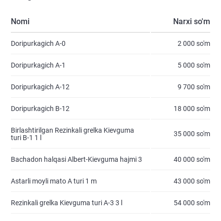
Nomi
Narxi so'm
Doripurkagich A-0
2 000 so'm
Doripurkagich A-1
5 000 so'm
Doripurkagich A-12
9 700 so'm
Doripurkagich B-12
18 000 so'm
Birlashtirilgan Rezinkali grelka Kievguma
35 000 so'm
turi B-1 1 l
Bachadon halqasi Albert-Kievguma hajmi 3
40 000 so'm
Astarli moyli mato A turi 1 m
43 000 so'm
Rezinkali grelka Kievguma turi A-3 3 l
54 000 so'm