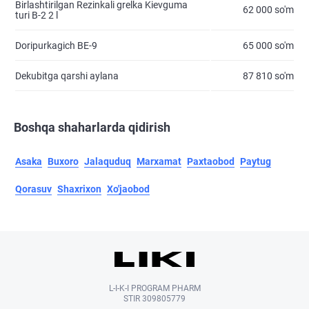
Birlashtirilgan Rezinkali grelka Kievguma
62 000 so'm
turi B-2 2 l
Doripurkagich BE-9
65 000 so'm
Dekubitga qarshi aylana
87 810 so'm
Boshqa shaharlarda qidirish
Asaka
Buxoro
Jalaquduq
Marxamat
Paxtaobod
Paytug
Qorasuv
Shaxrixon
Xo'jaobod
L-I-K-I PROGRAM PHARM
STIR 309805779