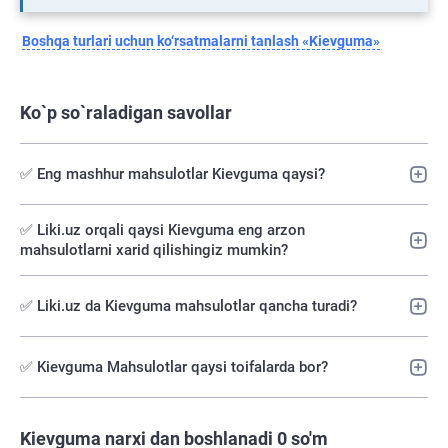
Boshqa turlari uchun ko‘rsatmalarni tanlash «Kievguma»
Ko`p so`raladigan savollar
✅ Eng mashhur mahsulotlar Kievguma qaysi?
✅️ Liki.uz orqali qaysi Kievguma eng arzon
mahsulotlarni xarid qilishingiz mumkin?
✅ Liki.uz da Kievguma mahsulotlar qancha turadi?
✅ Kievguma Mahsulotlar qaysi toifalarda bor?
Kievguma narxi dan boshlanadi 0 so'm