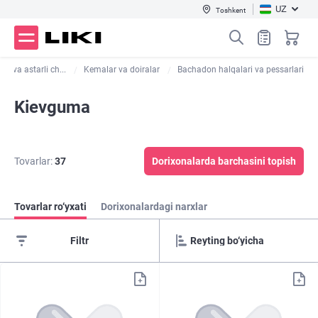
UZ
Toshkent
lar va astarli ch...
Kemalar va doiralar
Bachadon halqalari va pessarlari
Kievguma
Tovarlar:
37
Dorixonalarda barchasini topish
Tovarlar ro‘yxati
Dorixonalardagi narxlar
Filtr