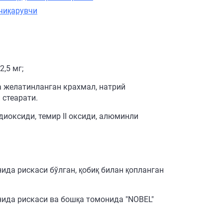
чиқарувчи
,5 мг;
а желатинланган крахмал, натрий
 стеарати.
диоксиди, темир II оксиди, алюминли
нида рискаси бўлган, қобиқ билан қопланган
онида рискаси ва бошқа томонида "NOBEL"