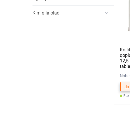
Kim qila oladi
Ko-I
qopl
12,5
table
Nobel
da
Без