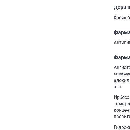
Дори 
Қобиқ 
Фарма
Антигип
Фарма
Ангиот
мажмуа
алоҳид
эга.
Ирбесар
томирл
концен
пасайт
Гидрох