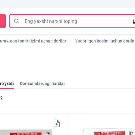
B
urak-qon tomir tizimi uchun dorilar
Yuqori qon bosimi uchun dorila
ro‘yxati
Dorixonalardagi narxlar
2