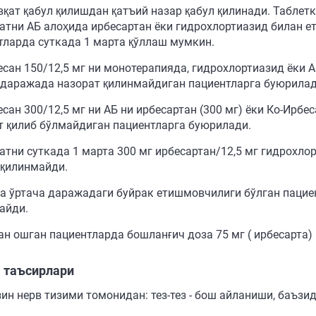
овқат қабул қилишдан қатъий назар қабул қилинади. Таблет
атни АБ алоҳида ирбесартан ёки гидрохлортиазид билан 
тларда суткада 1 марта қўллаш мумкин.
есан 150/12,5 мг ни монотерапияда, гидрохлортиазид ёки А
 даражада назорат қилинмайдиган пациентларга буюрилад
сан 300/12,5 мг ни АБ ни ирбесартан (300 мг) ёки Ко-Ирбе
т қилиб бўлмайдиган пациентларга буюрилади.
атни суткада 1 марта 300 мг ирбесартан/12,5 мг гидрохл
 қилинмайди.
ва ўртача даражадаги буйрак етишмовчилиги бўлган пацие
айди.
ан ошган пациентларда бошланғич доза 75 мг ( ирбесарта)
 таъсирлари
ин нерв тизими томонидан: тез-тез - бош айланиши, баъзи