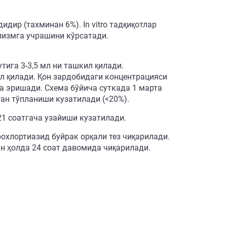
дир (тахминан 6%). In vitro тадқиқотлар
лизмга учрашини кўрсатади.
тига 3-3,5 мл ни ташкил қилади.
л қилади. Қон зардобидаги концентрацияси
а эришади. Схема бўйича суткада 1 марта
ан тўпланиши кузатилади (<20%).
21 соатгача узайиши кузатилади.
рохлортиазид буйрак орқали тез чиқарилади.
н ҳолда 24 соат давомида чиқарилади.