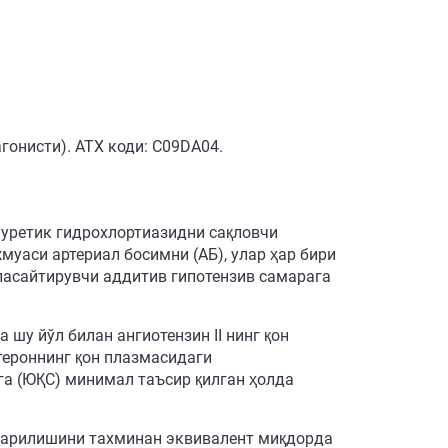
гонисти). АТХ коди: С09DА04.
диуретик гидрохлортиазидни сақловчи
уаси артериал босимни (АБ), улар ҳар бири
пасайтирувчи аддитив гипотензив самарага
 шу йўл билан ангиотензин II нинг қон
тероннинг қон плазмасидаги
га (ЮҚС) минимал таъсир қилган ҳолда
иқарилишини тахминан эквивалент миқдорда