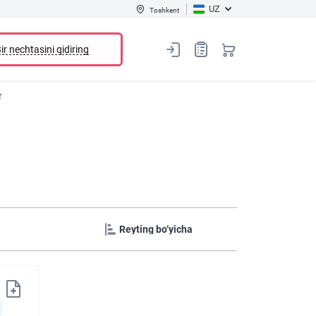
UZ
Toshkent
ir nechtasini qidiring
r