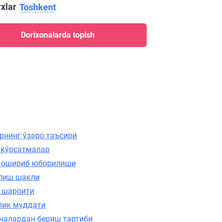
rxlar
Toshkent
Dorixonalarda topish
рнинг ўзаро таъсири
 кўрсатмалар
 ошириб юборилиши
лиш шакли
 шароити
лик муддати
налардан бериш тартиби