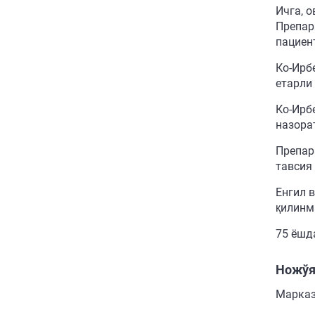
Ичга, 
Препар
пациен
Ко-Ирб
етарли
Ко-Ирбе
назора
Препар
тавсия
Енгил 
қилинм
75 ёшд
Ножўя
Марказ