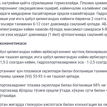
, натрийни қайта сўрилишини тормозлайди. Плазма ҳажми
тероннинг секрециясини ошириб, кейинчалик калийнинг си
идаги миқдорини пасайтириши орқали камайтиради. Гидро
иши уни ичга қабул қилингандан кейинги биринчи 2 соатга
 таъсири тахминан 6-12 соат давомида сақланиб қолади. А
қилинганидан кейин намоён бўлади, максимал самараси 6-
си узоқ муддат давомида (1 йил) қўлланганида сақланиб қ
кокинетикаси
абул қилингандан кейин ирбесартаннинг мутлоқ биокиришао
 ни ташкил қилади, ичга қабул қилингандан кейин ирбесар
1,5-2 соатдан кейин, гидрохлортиазидники эса - 1-2,5 соат
ртаннинг қон плазмаси оқсиллари билан боғланиши тахмин
ланиш ҳажми (Vd) 53-93 л ни ташкил қилади.
лортиазиднинг плазма оқсиллари билан боғланиши 68% ни та
лортиазид йўлдош тўсиғи орқали ўтади, кўкрак сути билан 
 ўтмайди.
ртан жигарда глюкурон кислотаси билан конъюгация ва о