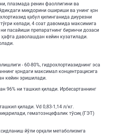
ни, плазмада ренин фаоллигини ва
йдикдаги миқдорини ошириши ва унинг қон
хлортиазид қабул қилинганида диурезни
 тўғри келади, 4 соат давомида максимига
Б ни пасайиши препаратнинг биринчи дозаси
8 ҳафта даволашдан кейин кузатилади.
олади.
лишлиги - 60-80%, гидрохлортиазиднинг эса
таннинг қондаги максимал концентрацисига
дан кейин эришилади.
ан 96% ни ташкил қилади. Ирбесартаннинг
шкил қилади. Vd 0,83-1,14 л/кг.
чиқарилади, гематоэнцефалик тўсиқ (ГЭТ)
ксидланиш йўли орқали метаболизмга