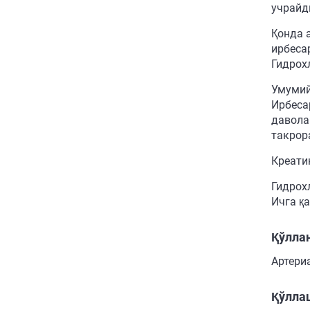
учрайд
Қонда 
ирбеса
Гидрох
Умумий
Ирбеса
давола
такрор
Креати
Гидрох
Ичга қ
Қўлла
Артери
Қўллаш