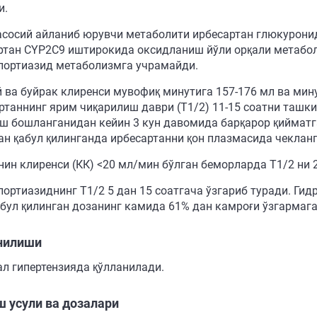
и.
асосий айланиб юрувчи метаболити ирбесартан глюкурониди
ртан CYP2C9 иштирокида оксидланиш йўли орқали метабо
лортиазид метаболизмга учрамайди.
 ва буйрак клиренси мувофиқ минутига 157-176 мл ва мину
ртаннинг ярим чиқарилиш даври (Т1/2) 11-15 соатни ташки
ш бошланганидан кейин 3 кун давомида барқарор қийматг
ан қабул қилинганда ирбесартанни қон плазмасида чекланг
нин клиренси (КК) <20 мл/мин бўлган беморларда Т1/2 ни 
лортиазиднинг Т1/2 5 дан 15 соатгача ўзгариб туради. Гид
абул қилинган дозанинг камида 61% дан камроғи ўзгармага
нилиши
ал гипертензияда қўлланилади.
 усули ва дозалари