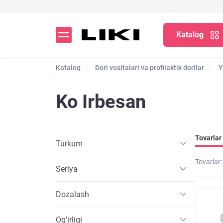
Katalog
Katalog
Dori vositalari va profilaktik dorilar
Y
Ko Irbesan
Tovarlar 
Turkum
Tovarlar:
Seriya
Dozalash
Og'irligi