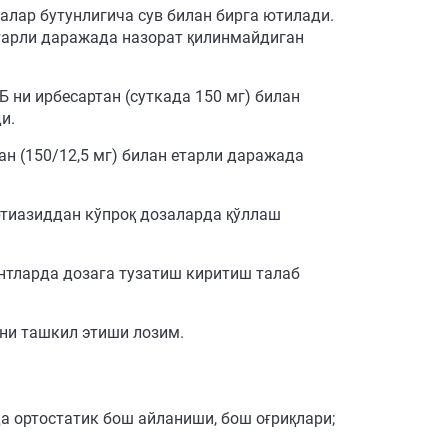
калар бутунлигича сув билан бирга ютилади.
етарли даражада назорат қилинмайдиган
Б ни ирбесартан (суткада 150 мг) билан
и.
сан (150/12,5 мг) билан етарли даражада
ортиазиддан кўпроқ дозаларда қўллаш
нтларда дозага тузатиш киритиш талаб
 ни ташкил этиши лозим.
да ортостатик бош айланиши, бош оғриқлари;