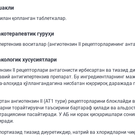
шакли
билан қопланган таблеткалар.
котерапевтик гуруҳи
ертензив воситалар (ангиотензин II рецепторларининг анта
кологик хусусиятлари
ензин II рецепторлари антагонисти ирбесартан ва тиазид 
вий антигипертензив препарат. Бу ингредиентларнинг мажм
а-алоҳида қўллангандагина нисбатан юқорироқ даражада 
тан ангиотензин II (АТ1 тури) рецепторларини блоклайди ва
арни торайтирувчи таъсирини бартараф қилади ва альдос
трациясини пасайтиради. У АБ ни юрак қисқаришлари сони
иради.
лортиазид тиазид диуретикдир, натрий ва хлоридларни ч