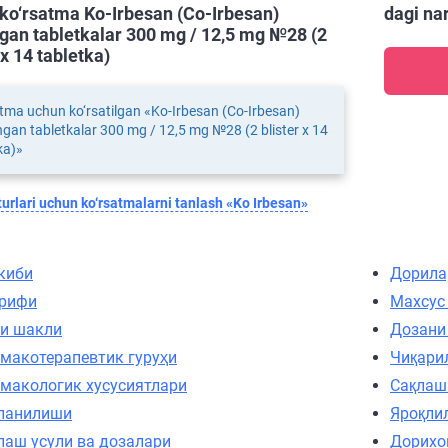
ko‘rsatma Ko-Irbesan (Co-Irbesan)
dagi na
gan tabletkalar 300 mg / 12,5 mg №28 (2
 х 14 tabletka)
tma uchun ko‘rsatilgan «Ko-Irbesan (Co-Irbesan)
gan tabletkalar 300 mg / 12,5 mg №28 (2 blister х 14
ka)»
urlari uchun ko‘rsatmalarni tanlash «Ko Irbesan»
киби
Дорила
рифи
Махсус
и шакли
Дозани
макотерапевтик гуруҳи
Чиқари
макологик хусусиятлари
Сақлаш
ланилиши
Яроқли
лаш усули ва дозалари
Дорихо