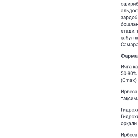
ошириб
альдос
зардоб
бошлан
етади,
қабул 
Самара
Фарма
Ичга қ
50-80%
(Сmax) 
Ирбеса
тақсим
Гидрох
Гидрох
орқали
Ирбеса