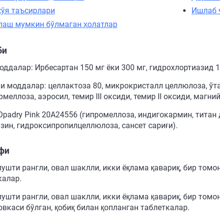
ўя таъсирлари
Ишлаб 
лаш мумкин бўлмаган ҳолатлар
би
ддалар: Ирбесартан 150 мг ёки 300 мг, гидрохлортиазид 12
и моддалар: целлактоза 80, микрокристалл целлюлоза, ўт
меллоза, аэросил, темир III оксиди, темир II оксиди, магний
Opadry Pink 20A24556 (гипромеллоза, индигокармин, титан 
зин, гидроксипропилцеллюлоза, сансет сариғи).
фи
пушти рангли, овал шаклли, икки ёқлама қавариқ, бир томо
калар.
пушти рангли, овал шаклли, икки ёқлама қавариқ, бир том
овкаси бўлган, қобиқ билан қопланган таблеткалар.