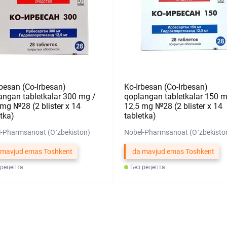
rbesan (Co-Irbesan)
Ko-Irbesan (Co-Irbesan)
angan tabletkalar 300 mg /
qoplangan tabletkalar 150 m
 mg №28 (2 blister х 14
12,5 mg №28 (2 blister х 14
tka)
tabletka)
-Pharmsanoat (O`zbekiston)
Nobel-Pharmsanoat (O`zbekisto
 mavjud emas Toshkent
da mavjud emas Toshkent
 рецепта
Без рецепта