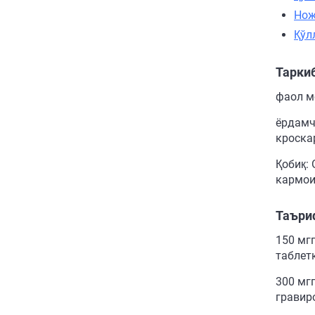
Нож
Қўл
Тарки
фаол мо
ёрдамч
кроскар
Қобиқ: 
кармои
Таъри
150 мг
таблет
300 мг
гравир