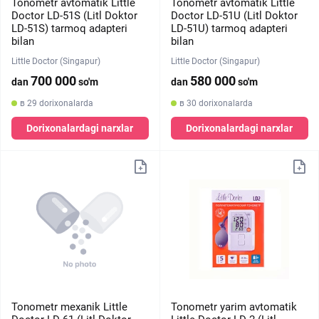
Tonometr avtomatik Little
Tonometr avtomatik Little
Doctor LD-51S (Litl Doktor
Doctor LD-51U (Litl Doktor
LD-51S) tarmoq adapteri
LD-51U) tarmoq adapteri
bilan
bilan
Little Doctor (Singapur)
Little Doctor (Singapur)
700 000
580 000
dan
so'm
dan
so'm
в 29 dorixonalarda
в 30 dorixonalarda
Dorixonalardagi narxlar
Dorixonalardagi narxlar
Tonometr mexanik Little
Tonometr yarim avtomatik