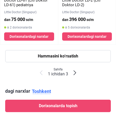
Doctor LD-61 (Litl Doktor
Little Doctor LD-2 (Litl
LD-61) pediatriya
Doktor LD-2)
Little Doctor (Singapur)
Little Doctor (Singapur)
75 000
396 000
dan
so'm
dan
so'm
в 2 dorixonalarda
в 5 dorixonalarda
Dorixonalardagi narxlar
Dorixonalardagi narxlar
Hammasini ko‘rsatish
Sahifa
1 ichidan 3
dagi narxlar
Toshkent
Dorixonalarda topish