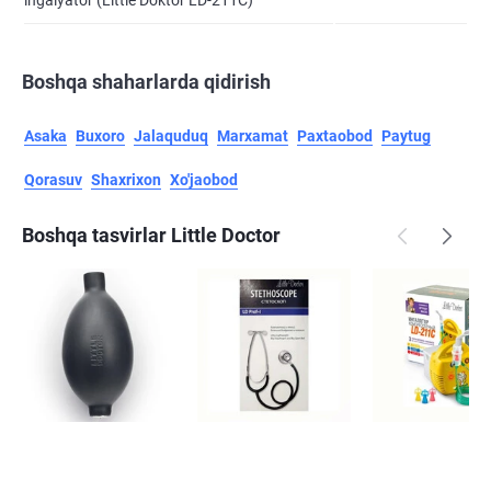
ingalyator (Little Doktor LD-211C)
Boshqa shaharlarda qidirish
Asaka
Buxoro
Jalaquduq
Marxamat
Paxtaobod
Paytug
Qorasuv
Shaxrixon
Xo'jaobod
Boshqa tasvirlar Little Doctor