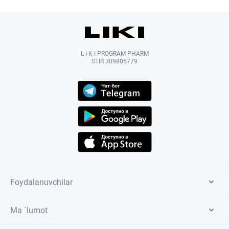
L-I-K-I PROGRAM PHARM
STIR 309805779
Foydalanuvchilar
Ma `lumot