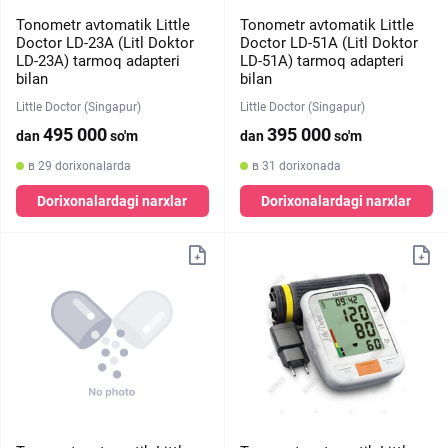
Tonometr avtomatik Little
Tonometr avtomatik Little
Doctor LD-23A (Litl Doktor
Doctor LD-51A (Litl Doktor
LD-23A) tarmoq adapteri
LD-51A) tarmoq adapteri
bilan
bilan
Little Doctor (Singapur)
Little Doctor (Singapur)
495 000
395 000
dan
so'm
dan
so'm
в 29 dorixonalarda
в 31 dorixonada
Dorixonalardagi narxlar
Dorixonalardagi narxlar