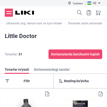
UZ
Toshkent
r
Ultrasonik, bug', termal nam va tuzli inhaler
Tonometr yarim avtomatik
Little Doctor
Tovarlar:
31
Dorixonalarda barchasini topish
Tovarlar ro‘yxati
Dorixonalardagi narxlar
Filtr