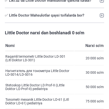
✅ Liki.uz da Little Doctor mahsulotlar qancha turadi?
✅ Little Doctor Mahsulotlar qaysi toifalarda bor?
Little Doctor narxi dan boshlanadi 0 so'm
Nomi
Narxi so'm
Raqamli termometr Little Doctor LD-301
20 000 so'm
(Litl Doktor LD-301)
Нагнетатель для тонометра Little Doctor
30 000 so'm
LD-S014/LD-S016
Stetoskop Little Doctor LD Prof-II (Little
50 000 so'm
Doktor LD Prof-II) pediatriya
Tonometr mexanik Little Doctor LD-61 (Litl
75 000 so'm
Doktor LD-61) pediatriya