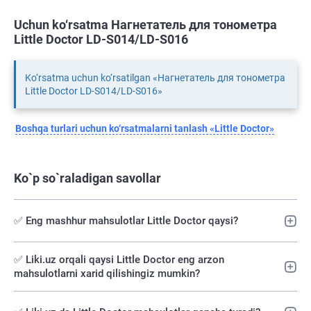
Uchun ko‘rsatma Нагнетатель для тонометра
Little Doctor LD-S014/LD-S016
Ko‘rsatma uchun ko‘rsatilgan «Нагнетатель для тонометра
Little Doctor LD-S014/LD-S016»
Boshqa turlari uchun ko‘rsatmalarni tanlash «Little Doctor»
Ko`p so`raladigan savollar
✅ Eng mashhur mahsulotlar Little Doctor qaysi?
✅️ Liki.uz orqali qaysi Little Doctor eng arzon
mahsulotlarni xarid qilishingiz mumkin?