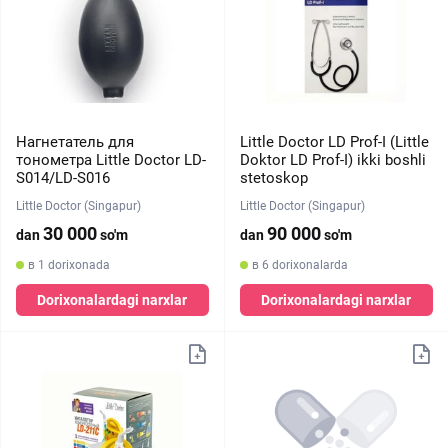
Нагнетатель для
Little Doctor LD Prof-I (Little
тонометра Little Doctor LD-
Doktor LD Prof-I) ikki boshli
S014/LD-S016
stetoskop
Little Doctor (Singapur)
Little Doctor (Singapur)
30 000
90 000
dan
so'm
dan
so'm
в 1 dorixonada
в 6 dorixonalarda
Dorixonalardagi narxlar
Dorixonalardagi narxlar