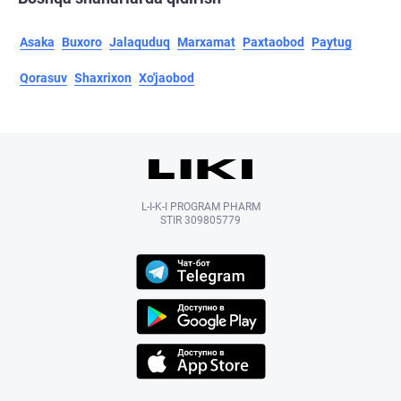
Asaka
Buxoro
Jalaquduq
Marxamat
Paxtaobod
Paytug
Qorasuv
Shaxrixon
Xo'jaobod
L-I-K-I PROGRAM PHARM
STIR 309805779