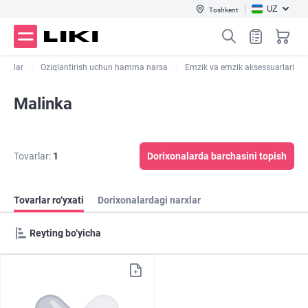
UZ
Toshkent
ulotlar
Oziqlantirish uchun hamma narsa
Emzik va emzik aksessuarlari
Malinka
Tovarlar:
1
Dorixonalarda barchasini topish
Tovarlar ro‘yxati
Dorixonalardagi narxlar