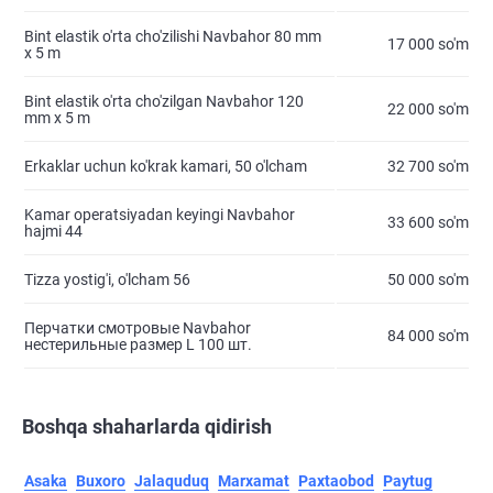
Bint elastik o'rta cho'zilishi Navbahor 80 mm
17 000 so'm
х 5 m
Bint elastik o'rta cho'zilgan Navbahor 120
22 000 so'm
mm х 5 m
Erkaklar uchun ko'krak kamari, 50 o'lcham
32 700 so'm
Kamar operatsiyadan keyingi Navbahor
33 600 so'm
hajmi 44
Tizza yostig'i, o'lcham 56
50 000 so'm
Перчатки смотровые Navbahor
84 000 so'm
нестерильные размер L 100 шт.
Boshqa shaharlarda qidirish
Asaka
Buxoro
Jalaquduq
Marxamat
Paxtaobod
Paytug