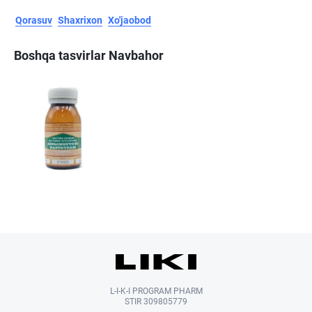
Qorasuv
Shaxrixon
Xo'jaobod
Boshqa tasvirlar Navbahor
L-I-K-I PROGRAM PHARM
STIR 309805779