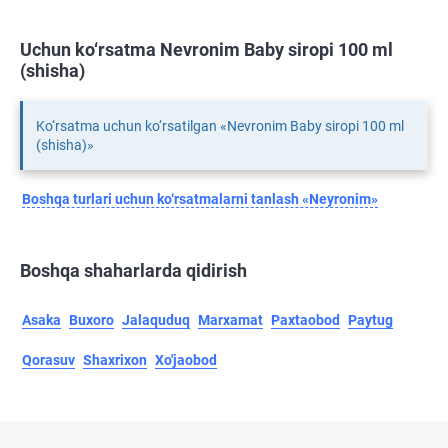
Uchun ko‘rsatma Nevronim Baby siropi 100 ml
(shisha)
Ko‘rsatma uchun ko‘rsatilgan «Nevronim Baby siropi 100 ml
(shisha)»
Boshqa turlari uchun ko‘rsatmalarni tanlash «Neyronim»
Boshqa shaharlarda qidirish
Asaka
Buxoro
Jalaquduq
Marxamat
Paxtaobod
Paytug
Qorasuv
Shaxrixon
Xo'jaobod