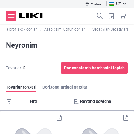
UZ
Toshkent
ari va profilaktik dorilar
Asab tizimi uchun dorilar
Sedativlar (Sedativlar)
Neyronim
Tovarlar:
2
Dorixonalarda barchasini topish
Tovarlar ro‘yxati
Dorixonalardagi narxlar
Filtr