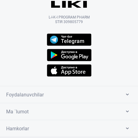
L-I-K-I PROGRAM PHARM
STIR 309805779
Foydalanuvchilar
Ma `lumot
Hamkorlar