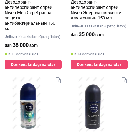
Дезодорант-
Дезодорант-
антиперспирант спрей
антиперспирант спрей
Nivea Men Серебряная
Nivea Энергия свежести
защита
для женщин 150 мл
антибактериальный 150
Unilever Kazakhstan (Qozog`iston)
мл
35 000
dan
so'm
Unilever Kazakhstan (Qozog`iston)
38 000
dan
so'm
в 15 dorixonalarda
в 14 dorixonalarda
Dorixonalardagi narxlar
Dorixonalardagi narxlar