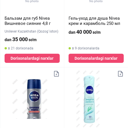
Бальзам для губ Nivea
Гель-уход для душа Nivea
Вишневое сияние 4,8 г
крем и карамболь 250 мл
40 000
Unilever Kazakhstan (Qozog`iston)
dan
so'm
35 000
dan
so'm
в 21 dorixonada
в 9 dorixonalarda
Dorixonalardagi narxlar
Dorixonalardagi narxlar