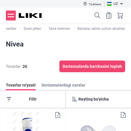
UZ
Toshkent
rspirantlar
Dush jellari
Tana kremlari
Balzalar, lablar uchun skrablar
Nivea
Tovarlar:
26
Dorixonalarda barchasini topish
Tovarlar ro‘yxati
Dorixonalardagi narxlar
Filtr