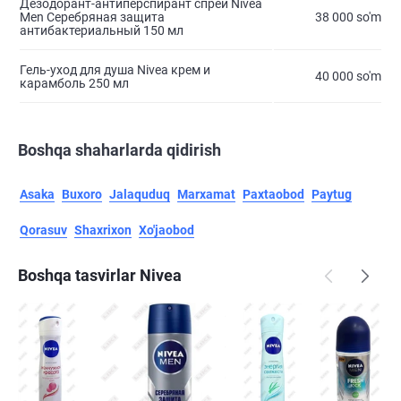
Дезодорант-антиперспирант спрей Nivea
Men Серебряная защита
38 000 so'm
антибактериальный 150 мл
Гель-уход для душа Nivea крем и
40 000 so'm
карамболь 250 мл
Boshqa shaharlarda qidirish
Asaka
Buxoro
Jalaquduq
Marxamat
Paxtaobod
Paytug
Qorasuv
Shaxrixon
Xo'jaobod
Boshqa tasvirlar Nivea