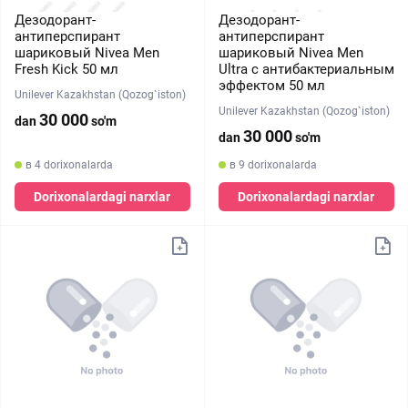
Дезодорант-
Дезодорант-
антиперспирант
антиперспирант
шариковый Nivea Men
шариковый Nivea Men
Fresh Kick 50 мл
Ultra с антибактериальным
эффектом 50 мл
Unilever Kazakhstan (Qozog`iston)
Unilever Kazakhstan (Qozog`iston)
30 000
dan
so'm
30 000
dan
so'm
в 4 dorixonalarda
в 9 dorixonalarda
Dorixonalardagi narxlar
Dorixonalardagi narxlar