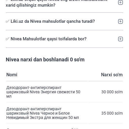
xarid qilishingiz mumkin?
✅ Liki.uz da Nivea mahsulotlar qancha turadi?
✅ Nivea Mahsulotlar qaysi toifalarda bor?
Nivea narxi dan boshlanadi 0 so'm
Nomi
Narxi so'm
Дезодорант-антиперспирант
шариковый Nivea Энергия свежести 50
30 000 so'm
мл
Дезодорант-антиперспирант
шариковый Nivea Черное и Белое
35 000 so'm
Невидимый Экстра для женщин 50 мл