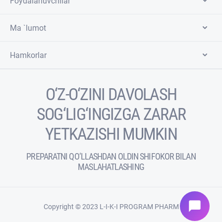
Foydalanuvchilar
Ma `lumot
Hamkorlar
O‘Z-O‘ZINI DAVOLASH
SOG‘LIG‘INGIZGA ZARAR
YETKAZISHI MUMKIN
PREPARATNI QO‘LLASHDAN OLDIN SHIFOKOR BILAN
MASLAHATLASHING
chat_bubble
Copyright © 2023 L-I-K-I PROGRAM PHARM