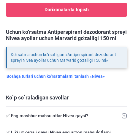
Dorixonalarda topish
Uchun ko‘rsatma Antiperspirant dezodorant spreyi
Nivea ayollar uchun Marvarid go'zalligi 150 ml
Ko‘rsatma uchun ko‘rsatilgan «Antiperspirant dezodorant
spreyi Nivea ayollar uchun Marvarid go'zalligi 150 ml»
Boshqa turlari uchun ko‘rsatmalarni tanlash «Nivea»
Ko`p so`raladigan savollar
✅ Eng mashhur mahsulotlar Nivea qaysi?
✅️ Liki.uz orqali qaysi Nivea eng arzon mahsulotlarni