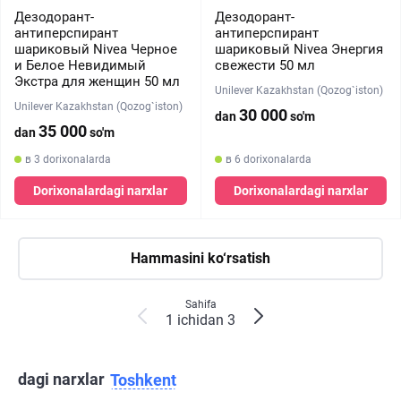
Дезодорант-
Дезодорант-
антиперспирант
антиперспирант
шариковый Nivea Черное
шариковый Nivea Энергия
и Белое Невидимый
свежести 50 мл
Экстра для женщин 50 мл
Unilever Kazakhstan (Qozog`iston)
Unilever Kazakhstan (Qozog`iston)
30 000
dan
so'm
35 000
dan
so'm
в 3 dorixonalarda
в 6 dorixonalarda
Dorixonalardagi narxlar
Dorixonalardagi narxlar
Hammasini ko‘rsatish
Sahifa
1 ichidan 3
dagi narxlar
Toshkent