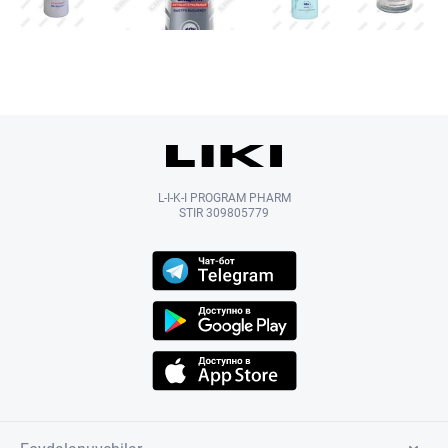
L-I-K-I PROGRAM PHARM
STIR 309805779