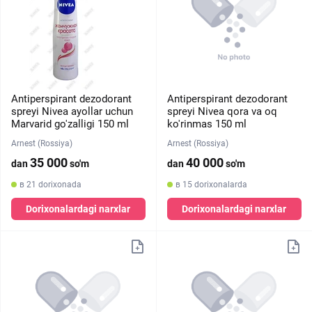
Antiperspirant dezodorant
Antiperspirant dezodorant
spreyi Nivea ayollar uchun
spreyi Nivea qora va oq
Marvarid go'zalligi 150 ml
ko'rinmas 150 ml
Arnest (Rossiya)
Arnest (Rossiya)
35 000
40 000
dan
so'm
dan
so'm
в 21 dorixonada
в 15 dorixonalarda
Dorixonalardagi narxlar
Dorixonalardagi narxlar