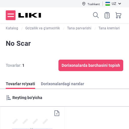
UZ
Toshkent
Katalog
Go'zallik va g'amxo'rlik
Tana parvarishi
Tana kremlari
No Scar
Tovarlar:
1
Dorixonalarda barchasini topish
Tovarlar ro‘yxati
Dorixonalardagi narxlar