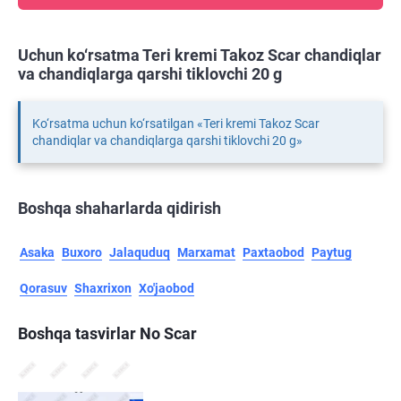
Uchun ko‘rsatma Teri kremi Takoz Scar chandiqlar
va chandiqlarga qarshi tiklovchi 20 g
Ko‘rsatma uchun ko‘rsatilgan «Teri kremi Takoz Scar
chandiqlar va chandiqlarga qarshi tiklovchi 20 g»
Boshqa shaharlarda qidirish
Asaka
Buxoro
Jalaquduq
Marxamat
Paxtaobod
Paytug
Qorasuv
Shaxrixon
Xo'jaobod
Boshqa tasvirlar No Scar