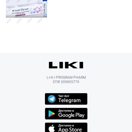
L-I-K-I PROGRAM PHARM
STIR 309805779