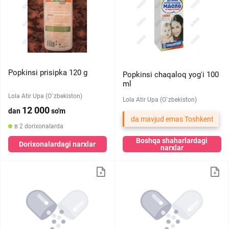
Popkinsi prisipka 120 g
Popkinsi chaqaloq yog'i 100
ml
Lola Atir Upa (O`zbekiston)
Lola Atir Upa (O`zbekiston)
12 000
dan
so'm
da mavjud emas Toshkent
в 2 dorixonalarda
Boshqa shaharlardagi
Dorixonalardagi narxlar
narxlar