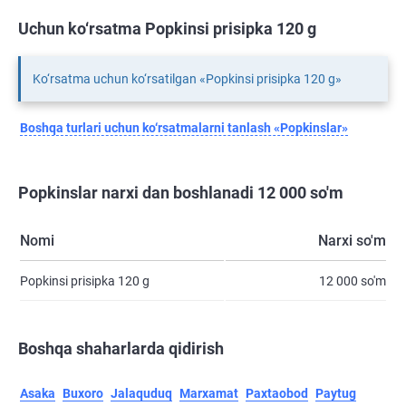
Uchun ko‘rsatma Popkinsi prisipka 120 g
Ko‘rsatma uchun ko‘rsatilgan «Popkinsi prisipka 120 g»
Boshqa turlari uchun ko‘rsatmalarni tanlash «Popkinslar»
Popkinslar narxi dan boshlanadi 12 000 so'm
Nomi
Narxi so'm
Popkinsi prisipka 120 g
12 000 so'm
Boshqa shaharlarda qidirish
Asaka
Buxoro
Jalaquduq
Marxamat
Paxtaobod
Paytug