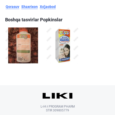
Qorasuv
Shaxrixon
Xo'jaobod
Boshqa tasvirlar Popkinslar
L-I-K-I PROGRAM PHARM
STIR 309805779