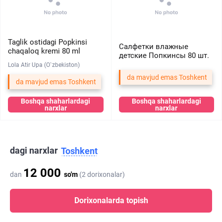
Taglik ostidagi Popkinsi
Салфетки влажные
chaqaloq kremi 80 ml
детские Попкинсы 80 шт.
Lola Atir Upa (O`zbekiston)
da mavjud emas Toshkent
da mavjud emas Toshkent
Boshqa shaharlardagi
Boshqa shaharlardagi
narxlar
narxlar
dagi narxlar
Toshkent
12 000
dan
so'm
(2 dorixonalar)
Dorixonalarda topish