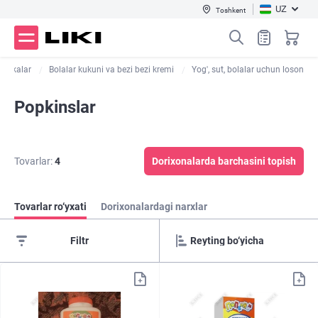
UZ
Toshkent
fetkalar
Bolalar kukuni va bezi bezi kremi
Yog', sut, bolalar uchun loson
Popkinslar
Tovarlar:
4
Dorixonalarda barchasini topish
Tovarlar ro‘yxati
Dorixonalardagi narxlar
Filtr