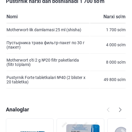
Pustirnik narxi dan boshlanadi 1 700 so'm
Nomi
Narxi so'm
Motherwort-lik damlamasi 25 ml (shisha)
1 700 so'm
Пустырника трава фильтр-пакет по 30 г
4 000 so'm
(пакет)
Motherwort o'ti 2 g №20 filtr paketlarida
8 000 so'm
(filtr to'plami)
Pustyrnik Forte tabletkalari №40 (2 blister х
49 800 so'm
20 tabletka)
Analoglar