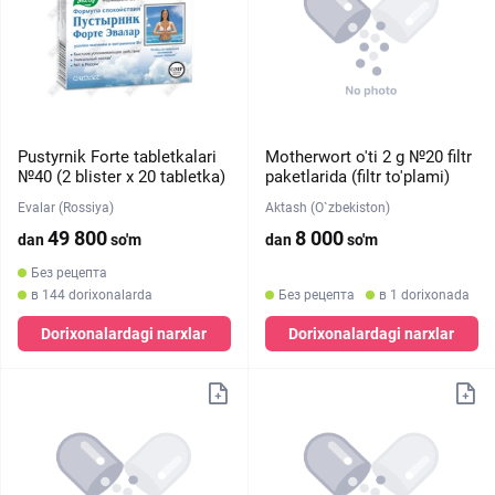
Pustyrnik Forte tabletkalari
Motherwort o'ti 2 g №20 filtr
№40 (2 blister х 20 tabletka)
paketlarida (filtr to'plami)
Evalar (Rossiya)
Aktash (O`zbekiston)
49 800
8 000
dan
so'm
dan
so'm
Без рецепта
в 144 dorixonalarda
Без рецепта
в 1 dorixonada
Dorixonalardagi narxlar
Dorixonalardagi narxlar