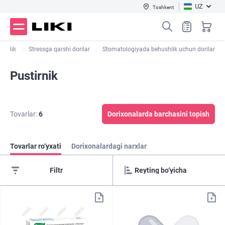
UZ
Toshkent
ushlik
Stressga qarshi dorilar
Stomatologiyada behushlik uchun dorilar
Pustirnik
Tovarlar:
6
Dorixonalarda barchasini topish
Tovarlar ro‘yxati
Dorixonalardagi narxlar
Filtr