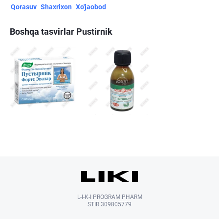
Qorasuv
Shaxrixon
Xo'jaobod
Boshqa tasvirlar Pustirnik
L-I-K-I PROGRAM PHARM
STIR 309805779