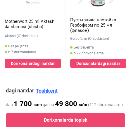
Пустырника настойка
Motherwort 25 ml Aktash
Гербофарм по 25 мл
damlamasi (shisha)
(флакон)
Aktash (O`zbekiston)
Gerbofarm (O`zbekiston)
Без рецепта
Без рецепта
в 7 dorixonalarda
в 72 dorixonalarda
Dorixonalardagi narxlar
Dorixonalardagi narxlar
dagi narxlar
Toshkent
1 700
49 800
dan
so'm
gacha
so'm
(112 dorixonalarni)
Dorixonalarda topish