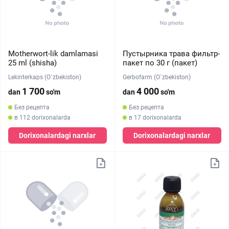
Motherwort-lik damlamasi
Пустырника трава фильтр-
25 ml (shisha)
пакет по 30 г (пакет)
Lekinterkaps (O`zbekiston)
Gerbofarm (O`zbekiston)
1 700
4 000
dan
so'm
dan
so'm
Без рецепта
Без рецепта
в 112 dorixonalarda
в 17 dorixonalarda
Dorixonalardagi narxlar
Dorixonalardagi narxlar