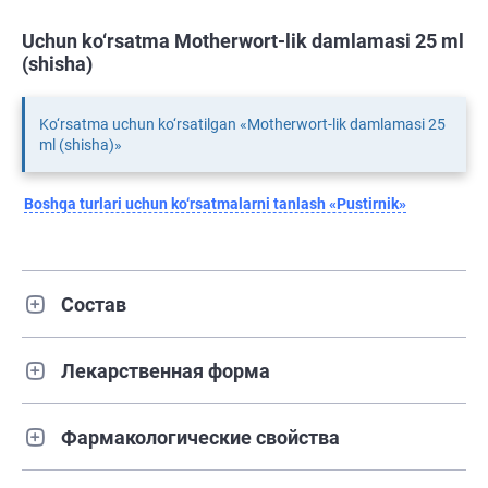
Uchun ko‘rsatma Motherwort-lik damlamasi 25 ml
(shisha)
Ko‘rsatma uchun ko‘rsatilgan «Motherwort-lik damlamasi 25
ml (shisha)»
Boshqa turlari uchun ko‘rsatmalarni tanlash «Pustirnik»
Состав
Лекарственная форма
Фармакологические свойства