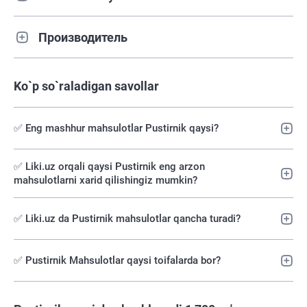
Производитель
Ko`p so`raladigan savollar
✅ Eng mashhur mahsulotlar Pustirnik qaysi?
✅️ Liki.uz orqali qaysi Pustirnik eng arzon
mahsulotlarni xarid qilishingiz mumkin?
✅ Liki.uz da Pustirnik mahsulotlar qancha turadi?
✅ Pustirnik Mahsulotlar qaysi toifalarda bor?