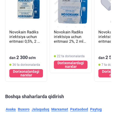
Novokain Radiks
Novokain Radiks
Novokain Radiks
in'ektsiya uchun
in'ektsiya uchun
in'ektsiya
eritmasi 0,5%, 2 ml
eritmasi 2%, 2 ml
eritmasi 0
№5 (ampulalar)
№5 (ampulalar)
№5 (ampul
22 ta dorixonalarda
2 300
2 50
dan
so'm
dan
Dorixonalardagi
36 ta dorixonalarda
7 ta dorix
narxlar
Dorixonalardagi
Dorixon
narxlar
nar
Boshqa shaharlarda qidirish
Asaka
Buxoro
Jalaquduq
Marxamat
Paxtaobod
Paytug