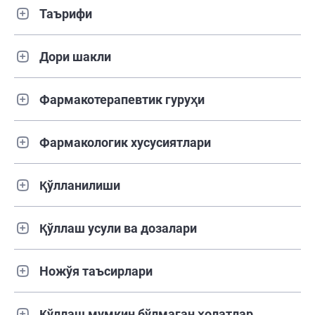
Таърифи
Дори шакли
Фармакотерапевтик гуруҳи
Фармакологик хусусиятлари
Қўлланилиши
Қўллаш усули ва дозалари
Ножўя таъсирлари
Қўллаш мумкин бўлмаган ҳолатлар