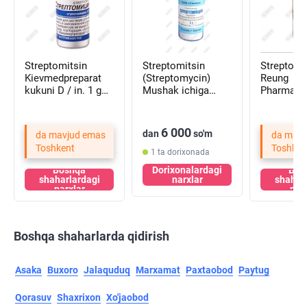
Streptomitsin
Streptomitsin
Streptomi
Kievmedpreparat
(Streptomycin)
Reung
kukuni D / in. 1 g
Mushak ichiga
Pharmaceu
(shisha)
yuborish uchun
kukuni D/i
eritma uchun
№10 (flak
sintez kukuni, 1 g
6 000
dan
so'm
da mavjud emas
da mavj
(flakon)
Toshkent
Toshken
1 ta dorixonada
Boshqa
Dorixonalardagi
Bos
shaharlardagi
narxlar
shahar
narxlar
nar
Boshqa shaharlarda qidirish
Asaka
Buxoro
Jalaquduq
Marxamat
Paxtaobod
Paytug
Qorasuv
Shaxrixon
Xo'jaobod