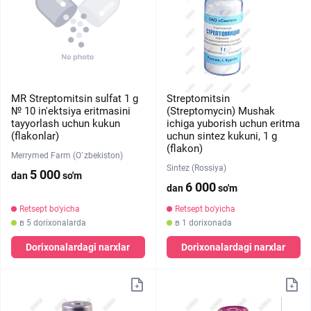
MR Streptomitsin sulfat 1 g
Streptomitsin
№ 10 in'ektsiya eritmasini
(Streptomycin) Mushak
tayyorlash uchun kukun
ichiga yuborish uchun eritma
(flakonlar)
uchun sintez kukuni, 1 g
(flakon)
Merrymed Farm (O`zbekiston)
Sintez (Rossiya)
5 000
dan
so'm
6 000
dan
so'm
Retsept bo'yicha
Retsept bo'yicha
в 5 dorixonalarda
в 1 dorixonada
Dorixonalardagi narxlar
Dorixonalardagi narxlar