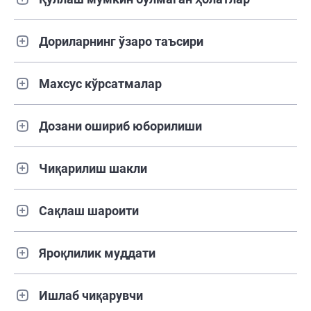
Дориларнинг ўзаро таъсири
Махсус кўрсатмалар
Дозани ошириб юборилиши
Чиқарилиш шакли
Сақлаш шароити
Яроқлилик муддати
Ишлаб чиқарувчи