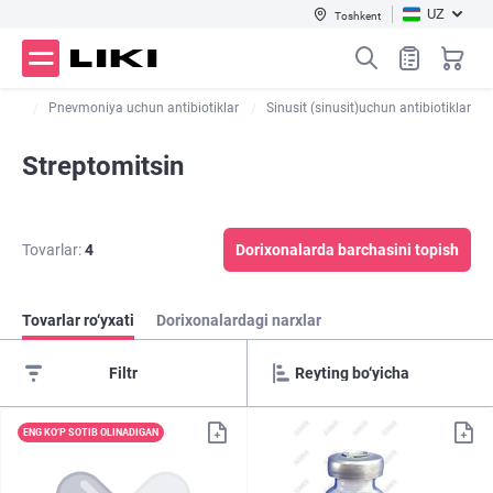
UZ
Toshkent
klar
Pnevmoniya uchun antibiotiklar
Sinusit (sinusit)uchun antibiotiklar
Streptomitsin
Tovarlar:
4
Dorixonalarda barchasini topish
Tovarlar ro‘yxati
Dorixonalardagi narxlar
Filtr
ENG KO‘P SOTIB OLINADIGAN