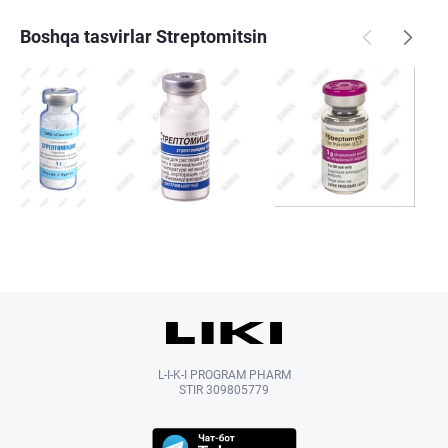
Boshqa tasvirlar Streptomitsin
L-I-K-I PROGRAM PHARM
STIR 309805779