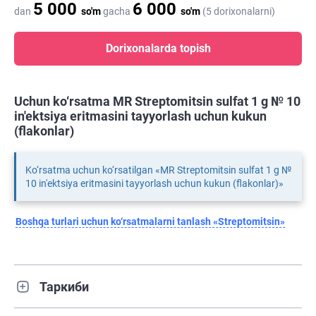
5 000
6 000
dan
so'm
gacha
so'm
(5 dorixonalarni)
Dorixonalarda topish
Uchun ko‘rsatma MR Streptomitsin sulfat 1 g № 10
in'ektsiya eritmasini tayyorlash uchun kukun
(flakonlar)
Ko‘rsatma uchun ko‘rsatilgan «MR Streptomitsin sulfat 1 g №
10 in'ektsiya eritmasini tayyorlash uchun kukun (flakonlar)»
Boshqa turlari uchun ko‘rsatmalarni tanlash «Streptomitsin»
Таркиби