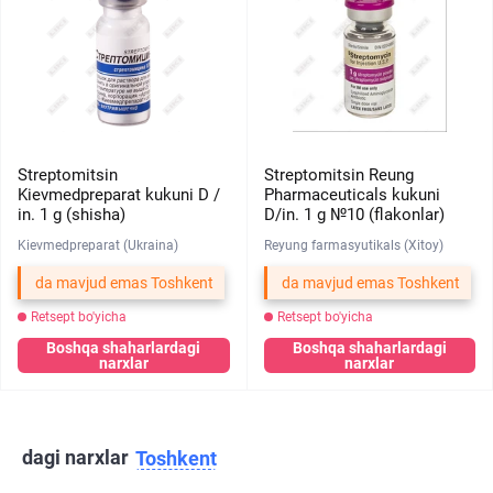
Streptomitsin
Streptomitsin Reung
Kievmedpreparat kukuni D /
Pharmaceuticals kukuni
in. 1 g (shisha)
D/in. 1 g №10 (flakonlar)
Kievmedpreparat (Ukraina)
Reyung farmasyutikals (Xitoy)
da mavjud emas Toshkent
da mavjud emas Toshkent
Retsept bo'yicha
Retsept bo'yicha
Boshqa shaharlardagi
Boshqa shaharlardagi
narxlar
narxlar
dagi narxlar
Toshkent