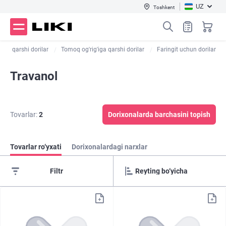
UZ
Toshkent
qqa qarshi dorilar
Tomoq og'rig'iga qarshi dorilar
Faringit uchun dorilar
Travanol
Tovarlar:
2
Dorixonalarda barchasini topish
Tovarlar ro‘yxati
Dorixonalardagi narxlar
Filtr