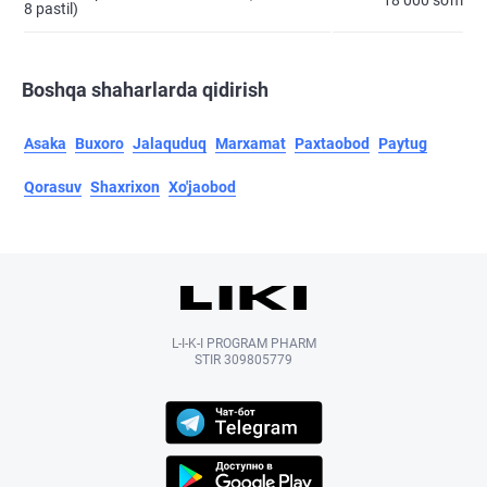
18 000 so'm
8 pastil)
Boshqa shaharlarda qidirish
Asaka
Buxoro
Jalaquduq
Marxamat
Paxtaobod
Paytug
Qorasuv
Shaxrixon
Xo'jaobod
L-I-K-I PROGRAM PHARM
STIR 309805779