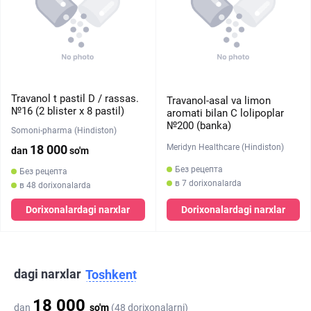
Travanol t pastil D / rassas.
Travanol-asal va limon
№16 (2 blister х 8 pastil)
aromati bilan C lolipoplar
№200 (banka)
Somoni-pharma (Hindiston)
Meridyn Healthcare (Hindiston)
18 000
dan
so'm
Без рецепта
Без рецепта
в 7 dorixonalarda
в 48 dorixonalarda
Dorixonalardagi narxlar
Dorixonalardagi narxlar
dagi narxlar
Toshkent
18 000
dan
so'm
(48 dorixonalarni)