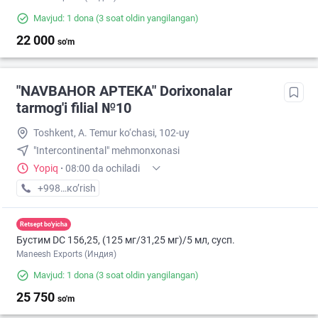
Mavjud: 1 dona
(3 soat oldin yangilangan)
22 000
so'm
"NAVBAHOR APTEKA" Dorixonalar
tarmog'i filial №10
Toshkent, A. Temur ko‘chasi, 102-uy
"Intercontinental" mehmonxonasi
Yopiq
·
08:00 da ochiladi
+998 (94) XXX-XX-XX
кo’rish
Retsept bo'yicha
Бустим DС 156,25, (125 мг/31,25 мг)/5 мл, сусп.
Maneesh Exports (Индия)
Mavjud: 1 dona
(3 soat oldin yangilangan)
25 750
so'm