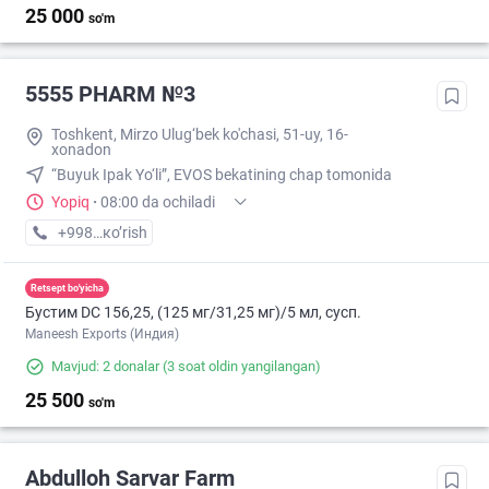
25 000
so'm
5555 PHARM №3
Toshkent, Mirzo Ulug‘bek ko'chasi, 51-uy, 16-
xonadon
“Buyuk Ipak Yo‘li”, EVOS bekatining chap tomonida
Yopiq
·
08:00 da ochiladi
+998 (55) XXX-XX-XX
кo’rish
Retsept bo'yicha
Бустим DС 156,25, (125 мг/31,25 мг)/5 мл, сусп.
Maneesh Exports (Индия)
Mavjud: 2 donalar
(3 soat oldin yangilangan)
25 500
so'm
Abdulloh Sarvar Farm