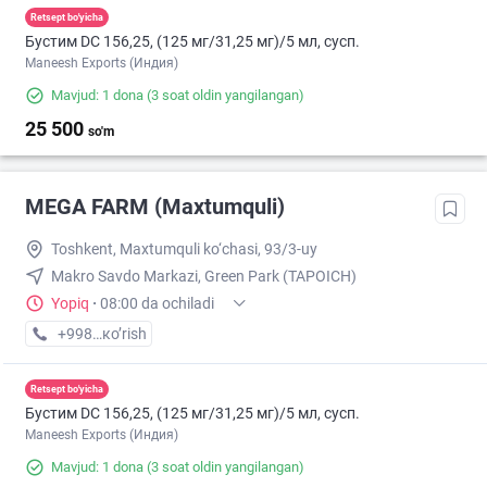
Retsept bo'yicha
Бустим DС 156,25, (125 мг/31,25 мг)/5 мл, сусп.
Maneesh Exports (Индия)
Mavjud: 1 dona
(3 soat oldin yangilangan)
25 500
so'm
MEGA FARM (Maxtumquli)
Toshkent, Maxtumquli ko‘chasi, 93/3-uy
Makro Savdo Markazi, Green Park (TAPOICH)
Yopiq
·
08:00 da ochiladi
+998 (55) XXX-XX-XX
кo’rish
Retsept bo'yicha
Бустим DС 156,25, (125 мг/31,25 мг)/5 мл, сусп.
Maneesh Exports (Индия)
Mavjud: 1 dona
(3 soat oldin yangilangan)