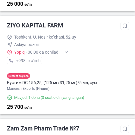
25 000
so'm
ZIYO KAPITAL FARM
Toshkent, U. Nosir ko‘chasi, 52-uy
Askiya bozori
Yopiq
·
08:00 da ochiladi
+998 (97) XXX-XX-XX
кo’rish
Retsept bo'yicha
Бустим DС 156,25, (125 мг/31,25 мг)/5 мл, сусп.
Maneesh Exports (Индия)
Mavjud: 1 dona
(3 soat oldin yangilangan)
25 700
so'm
Zam Zam Pharm Trade №7