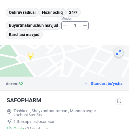
Qidiruv radiusi
Hozir ochiq
24/7
Miqdori
Buyurtmalar uchun mavjud
Barchasi mavjud
Standart bo‘yicha
Аптек:
62
SAFOPHARM
Toshkent, Shayxontour tumani, Mannon uygur
ko'chasi 6uy 2kv
1 Шахар шифохонаси
Ochiq
·
24 soat