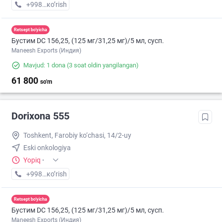
+998 (55) XXX-XX-XX
кo’rish
Retsept bo'yicha
Бустим DС 156,25, (125 мг/31,25 мг)/5 мл, сусп.
Maneesh Exports (Индия)
Mavjud: 1 dona
(3 soat oldin yangilangan)
61 800
so'm
Dorixona 555
Toshkent, Farobiy ko‘chasi, 14/2-uy
Eski onkologiya
Yopiq
·
+998 (33) XXX-XX-XX
кo’rish
Retsept bo'yicha
Бустим DС 156,25, (125 мг/31,25 мг)/5 мл, сусп.
Maneesh Exports (Индия)