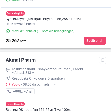
Retsept bo'yicha
Бустим сусп. для приг. внутрь 156,25мг 100мл
Нави Мумбай Индия
Mavjud: 2 donalar
(10 soat oldin yangilangan)
25 267
Sotib olish
so'm
Akmal Pharm
Toshkent shahri. Shayxontohur tumani, Farobi
ko'chasi, 383 A
Respublika Onkologiya Dispantseri
Yopiq
·
08:00 da ochiladi
+998 (99) XXX-XX-XX
кo’rish
Retsept bo'yicha
Бустим-DS пор.д/вн 156,25мг/5мл 100мл