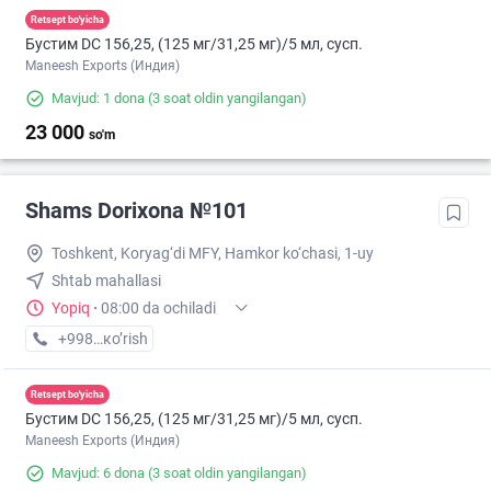
Retsept bo'yicha
Бустим DС 156,25, (125 мг/31,25 мг)/5 мл, сусп.
Maneesh Exports (Индия)
Mavjud: 1 dona
(3 soat oldin yangilangan)
23 000
so'm
Shams Dorixona №101
Toshkent, Koryag‘di MFY, Hamkor ko‘chasi, 1-uy
Shtab mahallasi
Yopiq
·
08:00 da ochiladi
+998 (79) XXX-XX-XX
кo’rish
Retsept bo'yicha
Бустим DС 156,25, (125 мг/31,25 мг)/5 мл, сусп.
Maneesh Exports (Индия)
Mavjud: 6 dona
(3 soat oldin yangilangan)