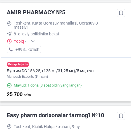
AMIR PHARMACY №5
Toshkent, Katta Qorasuv mahallasi, Qorasuv-3
massivi
8- oilaviy poliklinika bekati
Yopiq
·
+998 (77) XXX-XX-XX
кo’rish
Retsept bo'yicha
Бустим DС 156,25, (125 мг/31,25 мг)/5 мл, сусп.
Maneesh Exports (Индия)
Mavjud: 1 dona
(3 soat oldin yangilangan)
25 700
so'm
Easy pharm dorixonalar tarmog'i №10
Toshkent, Kichik Halqa ko‘chasi, 9-uy