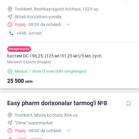
Toshkent, Beshkayraģoch ko'chasi, 102V-uy
Shtab Korzinkani yonida
Yopiq
·
08:00 da ochiladi
+998 (97) XXX-XX-XX
кo’rish
Retsept bo'yicha
Бустим DС 156,25, (125 мг/31,25 мг)/5 мл, сусп.
Maneesh Exports (Индия)
Mavjud: 1 dona
(3 soat oldin yangilangan)
25 500
so'm
Easy pharm dorixonalar tarmog'i №8
Toshkent, Munis ko‘chasi, 80A-uy
"Olma" supermarket
Yopiq
·
08:00 da ochiladi