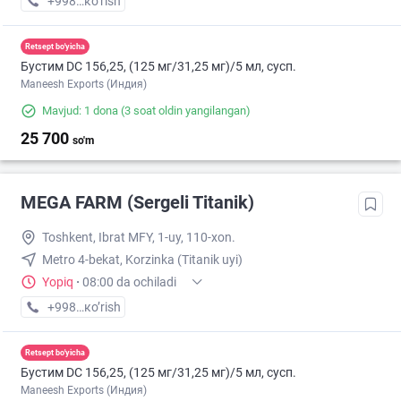
+998 (70) XXX-XX-XX
кo’rish
Retsept bo'yicha
Бустим DС 156,25, (125 мг/31,25 мг)/5 мл, сусп.
Maneesh Exports (Индия)
Mavjud: 1 dona
(3 soat oldin yangilangan)
25 700
so'm
MEGA FARM (Sergeli Titanik)
Toshkent, Ibrat MFY, 1-uy, 110-xon.
Metro 4-bekat, Korzinka (Titanik uyi)
Yopiq
·
08:00 da ochiladi
+998 (55) XXX-XX-XX
кo’rish
Retsept bo'yicha
Бустим DС 156,25, (125 мг/31,25 мг)/5 мл, сусп.
Maneesh Exports (Индия)