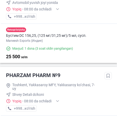
Avtomobil yuvish joyi yonida
Yopiq
·
08:00 da ochiladi
+998 (78) XXX-XX-XX
кo’rish
Retsept bo'yicha
Бустим DС 156,25, (125 мг/31,25 мг)/5 мл, сусп.
Maneesh Exports (Индия)
Mavjud: 1 dona
(3 soat oldin yangilangan)
25 500
so'm
PHARZAM PHARM №9
Toshkent, Yakkasaroy MFY, Yakkasaroy ko‘chasi, 7-
uy
Shvey Detali do'koni
Yopiq
·
08:00 da ochiladi
+998 (77) XXX-XX-XX
кo’rish