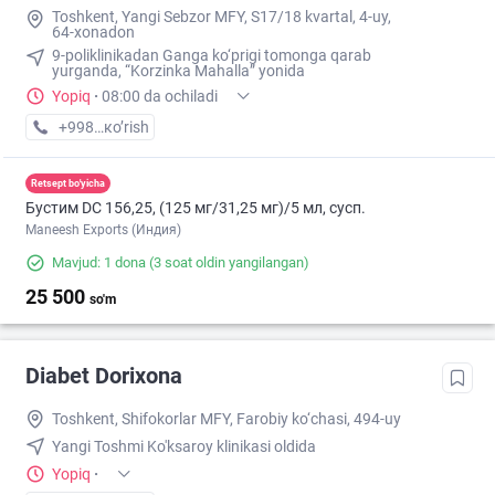
Toshkent, Yangi Sebzor MFY, S17/18 kvartal, 4-uy,
64-xonadon
9-poliklinikadan Ganga ko‘prigi tomonga qarab
yurganda, “Korzinka Mahalla” yonida
Yopiq
·
08:00 da ochiladi
+998 (87) XXX-XX-XX
кo’rish
Retsept bo'yicha
Бустим DС 156,25, (125 мг/31,25 мг)/5 мл, сусп.
Maneesh Exports (Индия)
Mavjud: 1 dona
(3 soat oldin yangilangan)
25 500
so'm
Diabet Dorixona
Toshkent, Shifokorlar MFY, Farobiy ko‘chasi, 494-uy
Yangi Toshmi Ko'ksaroy klinikasi oldida
Yopiq
·