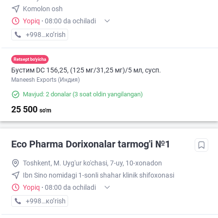
Komolon osh
Yopiq
·
08:00 da ochiladi
+998 (71) XXX-XX-XX
кo’rish
Retsept bo'yicha
Бустим DС 156,25, (125 мг/31,25 мг)/5 мл, сусп.
Maneesh Exports (Индия)
Mavjud: 2 donalar
(3 soat oldin yangilangan)
25 500
so'm
Eco Pharma Dorixonalar tarmog'i №1
Toshkent, M. Uyg'ur ko'chasi, 7-uy, 10-xonadon
Ibn Sino nomidagi 1-sonli shahar klinik shifoxonasi
Yopiq
·
08:00 da ochiladi
+998 (71) XXX-XX-XX
кo’rish