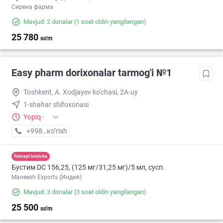
Сирена фарма
Mavjud: 2 donalar
(1 soat oldin yangilangan)
25 780
so'm
Easy pharm dorixonalar tarmog'i №1
Toshkent, A. Xodjayev ko'chasi, 2A-uy
1-shahar shifoxonasi
Yopiq
·
+998 (94) XXX-XX-XX
кo’rish
Retsept bo'yicha
Бустим DС 156,25, (125 мг/31,25 мг)/5 мл, сусп.
Maneesh Exports (Индия)
Mavjud: 3 donalar
(3 soat oldin yangilangan)
25 500
so'm