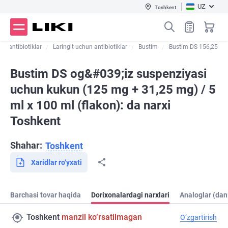
UZ
Toshkent
un antibiotiklar
Laringit uchun antibiotiklar
Bustim
Bustim DS 156,25
Bustim DS og&#039;iz suspenziyasi
uchun kukun (125 mg + 31,25 mg) / 5
ml x 100 ml (flakon): da narxi
Toshkent
Shahar:
Toshkent
Xaridlar ro‘yxati
Barchasi tovar haqida
Dorixonalardagi narxlari
Analoglar (dan
Toshkent
manzil ko‘rsatilmagan
O‘zgartirish