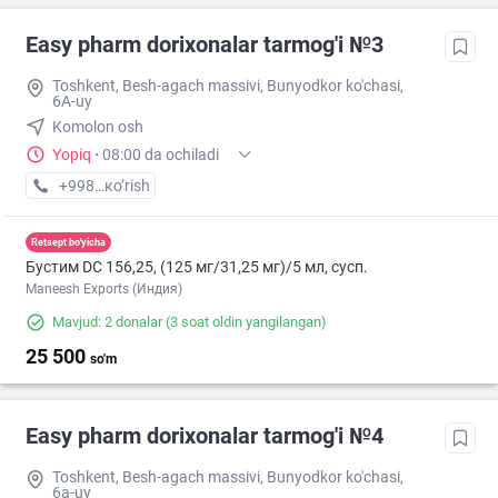
Easy pharm dorixonalar tarmog'i №3
Toshkent, Besh-agach massivi, Bunyodkor ko'chasi,
6A-uy
Komolon osh
Yopiq
·
08:00 da ochiladi
+998 (71) XXX-XX-XX
кo’rish
Retsept bo'yicha
Бустим DС 156,25, (125 мг/31,25 мг)/5 мл, сусп.
Maneesh Exports (Индия)
Mavjud: 2 donalar
(3 soat oldin yangilangan)
25 500
so'm
Easy pharm dorixonalar tarmog'i №4
Toshkent, Besh-agach massivi, Bunyodkor ko'chasi,
6a-uy