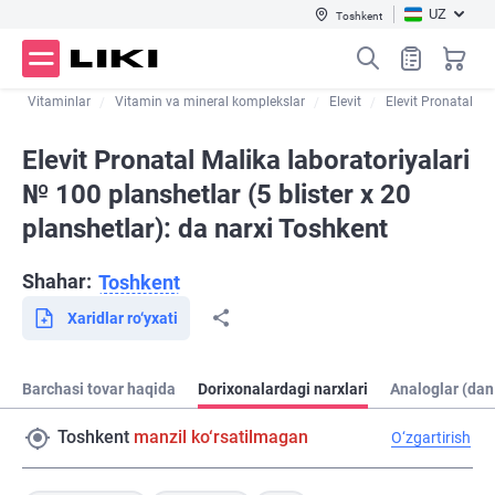
UZ
Toshkent
i
Vitaminlar
Vitamin va mineral komplekslar
Elevit
Elevit Pronatal
Elevit Pronatal Malika laboratoriyalari
№ 100 planshetlar (5 blister х 20
planshetlar): da narxi Toshkent
Shahar:
Toshkent
Xaridlar ro‘yxati
Barchasi tovar haqida
Dorixonalardagi narxlari
Analoglar (dan
Toshkent
manzil ko‘rsatilmagan
O‘zgartirish