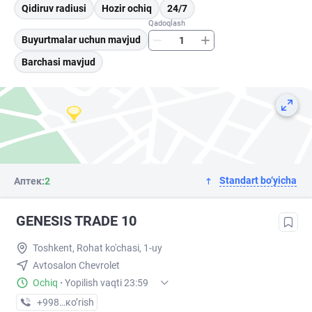
Qidiruv radiusi
Hozir ochiq
24/7
Qadoqlash
Buyurtmalar uchun mavjud
Barchasi mavjud
Standart bo‘yicha
Аптек:
2
GENESIS TRADE 10
Toshkent, Rohat ko'chasi, 1-uy
Avtosalon Chevrolet
Ochiq
·
Yopilish vaqti 23:59
+998 (95) XXX-XX-XX
кo’rish