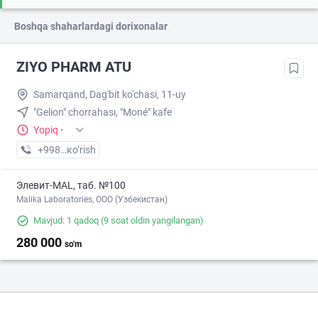
Boshqa shaharlardagi dorixonalar
ZIYO PHARM ATU
Samarqand, Dag'bit ko'chasi, 11-uy
"Gelion" chorrahası, "Moné" kafe
Yopiq
·
+998 (93) XXX-XX-XX
кo’rish
Элевит-MAL, таб. №100
Malika Laboratories, ООО (Узбекистан)
Mavjud: 1 qadoq
(9 soat oldin yangilangan)
280 000
so'm