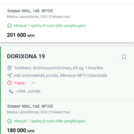
Элевит-MAL, таб. №100
Malika Laboratories, ООО (Узбекистан)
Mavjud: 1 qadoq
(9 soat oldin yangilangan)
201 600
so'm
DORIXONA 19
Toshkent, Al-Khorazmi ko'chasi, 65-uy, 1-kvartira
eski avtomaktab yonida, Mevazor MFY ro'parasida
Yopiq
·
+998 (99) XXX-XX-XX
кo’rish
Элевит-MAL, таб. №100
Malika Laboratories, ООО (Узбекистан)
Mavjud: 1 qadoq
(9 soat oldin yangilangan)
180 000
so'm