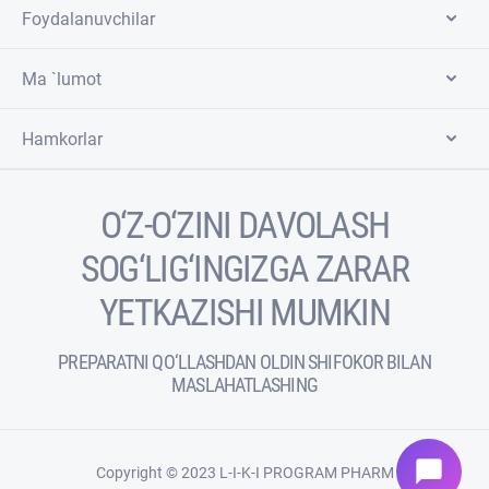
Foydalanuvchilar
Ma `lumot
Hamkorlar
O‘Z-O‘ZINI DAVOLASH
SOG‘LIG‘INGIZGA ZARAR
YETKAZISHI MUMKIN
PREPARATNI QO‘LLASHDAN OLDIN SHIFOKOR BILAN
MASLAHATLASHING
chat_bubble
Copyright © 2023 L-I-K-I PROGRAM PHARM