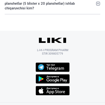
planshetlar (5 blister х 20 planshetlar) ishlab
chiqaruvchisi kim?
L-I-K-I PROGRAM PHARM
STIR 309805779