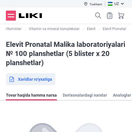
UZ
Toshkent
Vitaminlar
Vitamin va mineral komplekslar
Elevit
Elevit Pronatal
Elevit Pronatal Malika laboratoriyalari
№ 100 planshetlar (5 blister х 20
planshetlar)
Xaridlar ro‘yxatiga
Tovar haqida hamma narsa
Dorixonalardagi narxlar
Analoglar