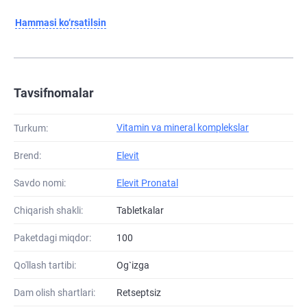
Hammasi ko‘rsatilsin
Tavsifnomalar
Vitamin va mineral komplekslar
Turkum:
Brend:
Elevit
Savdo nomi:
Elevit Pronatal
Chiqarish shakli:
Tabletkalar
Paketdagi miqdor:
100
Qo'llash tartibi:
Og`izga
Dam olish shartlari:
Retseptsiz