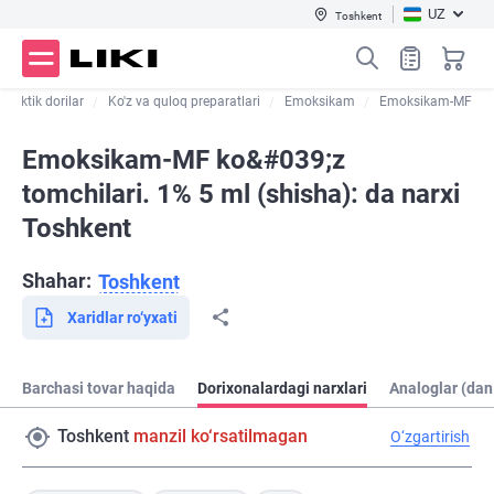
UZ
Toshkent
filaktik dorilar
Ko'z va quloq preparatlari
Emoksikam
Emoksikam-MF
Emoksikam-MF ko&#039;z
tomchilari. 1% 5 ml (shisha): da narxi
Toshkent
Shahar:
Toshkent
Xaridlar ro‘yxati
Barchasi tovar haqida
Dorixonalardagi narxlari
Analoglar (dan
Toshkent
manzil ko‘rsatilmagan
O‘zgartirish