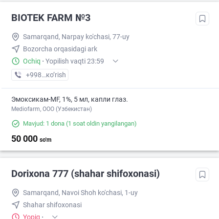
BIOTEK FARM №3
Samarqand, Narpay ko'chasi, 77-uy
Bozorcha orqasidagi ark
Ochiq
·
Yopilish vaqti 23:59
+998 (90) XXX-XX-XX
кo’rish
Эмоксикам-MF, 1%, 5 мл, капли глаз.
Mediofarm, ООО (Узбекистан)
Mavjud: 1 dona
(1 soat oldin yangilangan)
50 000
so'm
Dorixona 777 (shahar shifoxonasi)
Samarqand, Navoi Shoh ko'chasi, 1-uy
Shahar shifoxonasi
Yopiq
·