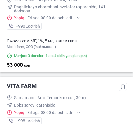
Samarqand, Dagbit ko'chasi, 16-uy
Dagbitskaya chorrahasi, svetofor ro'parasida, 141
dorixona
Yopiq
·
Ertaga 08:00 da ochiladi
+998 (91) XXX-XX-XX
кo’rish
Эмоксикам-MF, 1%, 5 мл, капли глаз.
Mediofarm, ООО (Узбекистан)
Mavjud: 3 donalar
(1 soat oldin yangilangan)
53 000
so'm
VITA FARM
Samarqand, Amir Temur ko‘chasi, 30-uy
Boks saroyi qarshisida
Yopiq
·
Ertaga 08:00 da ochiladi
+998 (93) XXX-XX-XX
кo’rish