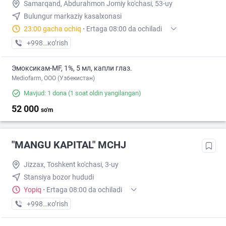
Samarqand, Abdurahmon Jomiy ko'chasi, 53-uy
Bulungur markaziy kasalxonasi
23:00 gacha ochiq
·
Ertaga 08:00 da ochiladi
+998 (95) XXX-XX-XX
кo’rish
Эмоксикам-MF, 1%, 5 мл, капли глаз.
Mediofarm, ООО (Узбекистан)
Mavjud: 1 dona
(1 soat oldin yangilangan)
52 000
so'm
"MANGU KAPITAL" MCHJ
Jizzax, Toshkent ko'chasi, 3-uy
Stansiya bozor hududi
Yopiq
·
Ertaga 08:00 da ochiladi
+998 (97) XXX-XX-XX
кo’rish