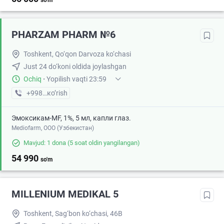
so'm
PHARZAM PHARM №6
Toshkent, Qo‘qon Darvoza ko‘chasi
Just 24 do‘koni oldida joylashgan
Ochiq
·
Yopilish vaqti 23:59
+998 (77) XXX-XX-XX
кo’rish
Эмоксикам-MF, 1%, 5 мл, капли глаз.
Mediofarm, ООО (Узбекистан)
Mavjud: 1 dona
(5 soat oldin yangilangan)
54 990
so'm
MILLENIUM MEDIKAL 5
Toshkent, Sag‘bon ko‘chasi, 46B