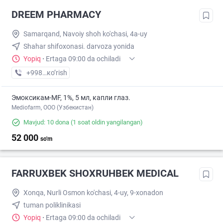
DREEM PHARMACY
Samarqand, Navoiy shoh ko'chasi, 4a-uy
Shahar shifoxonasi. darvoza yonida
Yopiq
·
Ertaga 09:00 da ochiladi
+998 (95) XXX-XX-XX
кo’rish
Эмоксикам-MF, 1%, 5 мл, капли глаз.
Mediofarm, ООО (Узбекистан)
Mavjud: 10 dona
(1 soat oldin yangilangan)
52 000
so'm
FARRUXBEK SHOXRUHBEK MEDICAL
Xonqa, Nurli Osmon ko'chasi, 4-uy, 9-xonadon
tuman poliklinikasi
Yopiq
·
Ertaga 09:00 da ochiladi