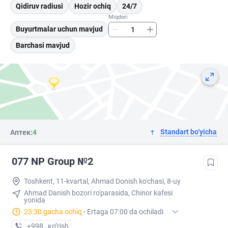
Qidiruv radiusi
Hozir ochiq
24/7
Miqdori
Buyurtmalar uchun mavjud
Barchasi mavjud
Standart bo‘yicha
Аптек:
4
077 NP Group №2
Toshkent, 11-kvartal, Ahmad Donish ko'chasi, 8-uy
Ahmad Danish bozori ro'parasida, Chinor kafesi
yonida
23:30 gacha ochiq
·
Ertaga 07:00 da ochiladi
+998 (90) XXX-XX-XX
кo’rish