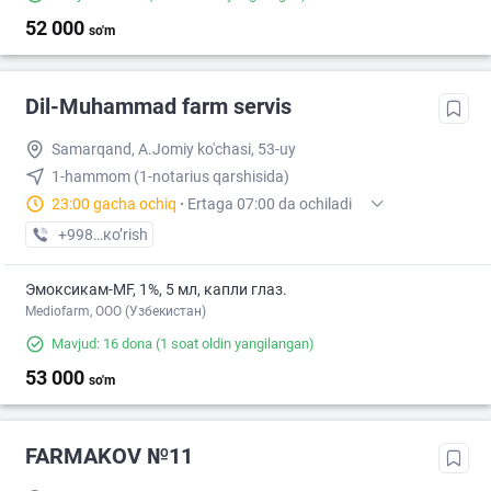
52 000
so'm
Dil-Muhammad farm servis
Samarqand, A.Jomiy ko'chasi, 53-uy
1-hammom (1-notarius qarshisida)
23:00 gacha ochiq
·
Ertaga 07:00 da ochiladi
+998 (95) XXX-XX-XX
кo’rish
Эмоксикам-MF, 1%, 5 мл, капли глаз.
Mediofarm, ООО (Узбекистан)
Mavjud: 16 dona
(1 soat oldin yangilangan)
53 000
so'm
FARMAKOV №11