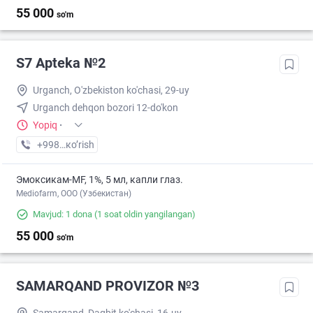
55 000
so'm
S7 Apteka №2
Urganch, O'zbekiston ko'chasi, 29-uy
Urganch dehqon bozori 12-do'kon
Yopiq
·
+998 (62) XXX-XX-XX
кo’rish
Эмоксикам-MF, 1%, 5 мл, капли глаз.
Mediofarm, ООО (Узбекистан)
Mavjud: 1 dona
(1 soat oldin yangilangan)
55 000
so'm
SAMARQAND PROVIZOR №3