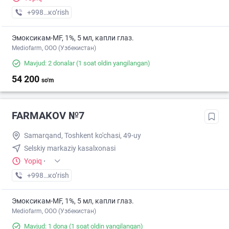
+998 (99) XXX-XX-XX
кo’rish
Эмоксикам-MF, 1%, 5 мл, капли глаз.
Mediofarm, ООО (Узбекистан)
Mavjud: 2 donalar
(1 soat oldin yangilangan)
54 200
so'm
FARMAKOV №7
Samarqand, Toshkent ko'chasi, 49-uy
Selskiy markaziy kasalxonasi
Yopiq
·
+998 (99) XXX-XX-XX
кo’rish
Эмоксикам-MF, 1%, 5 мл, капли глаз.
Mediofarm, ООО (Узбекистан)
Mavjud: 1 dona
(1 soat oldin yangilangan)