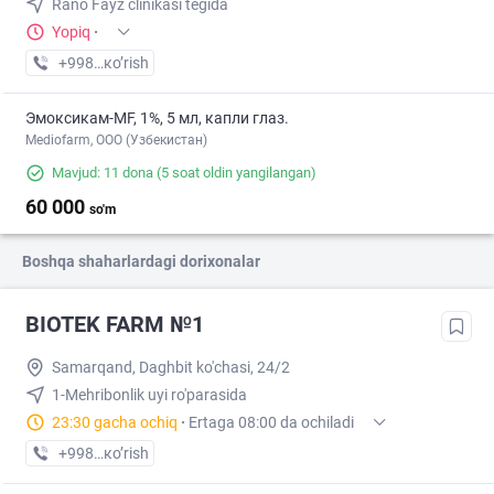
Rano Fayz clinikasi tegida
Yopiq
·
+998 (77) XXX-XX-XX
кo’rish
Эмоксикам-MF, 1%, 5 мл, капли глаз.
Mediofarm, ООО (Узбекистан)
Mavjud: 11 dona
(5 soat oldin yangilangan)
60 000
so'm
Boshqa shaharlardagi dorixonalar
BIOTEK FARM №1
Samarqand, Daghbit ko'chasi, 24/2
1-Mehribonlik uyi ro'parasida
23:30 gacha ochiq
·
Ertaga 08:00 da ochiladi
+998 (90) XXX-XX-XX
кo’rish