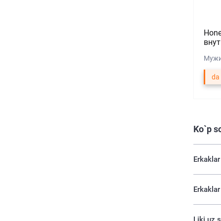
Hone
внут
Мужи
da
Ko`p s
Erkaklar
Erkaklar
Liki.uz 