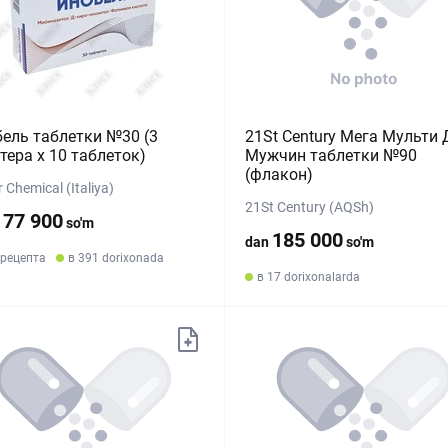
ель таблетки №30 (3
21St Century Мега Мульти 
тера х 10 таблеток)
Мужчин таблетки №90
(флакон)
r Chemical (Italiya)
21St Century (AQSh)
177 900
so'm
185 000
dan
so'm
 рецепта
в 391 dorixonada
в 17 dorixonalarda