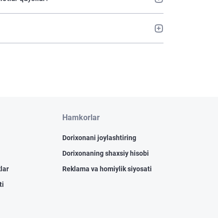
Hamkorlar
Dorixonani joylashtiring
Dorixonaning shaxsiy hisobi
lar
Reklama va homiylik siyosati
ti