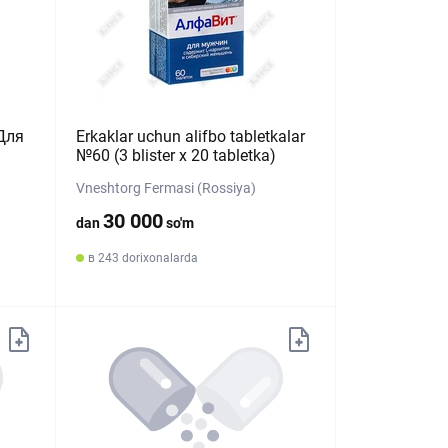
Для
Erkaklar uchun alifbo tabletkalar
№60 (3 blister х 20 tabletka)
Vneshtorg Fermasi (Rossiya)
30 000
dan
so'm
в 243 dorixonalarda