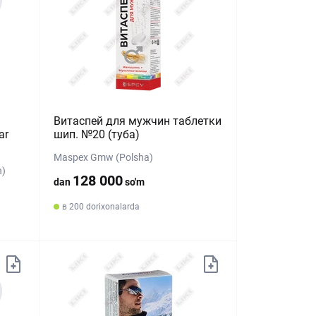
Витаспей для мужчин таблетки
ar
шип. №20 (туба)
Maspex Gmw (Polsha)
n)
128 000
dan
so'm
в 200 dorixonalarda