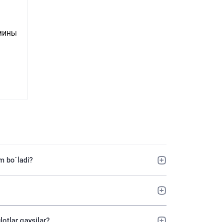
амины
m bo`ladi?
otlar qaysilar?