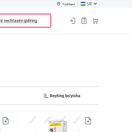
UZ
Toshkent
ir nechtasini qidiring