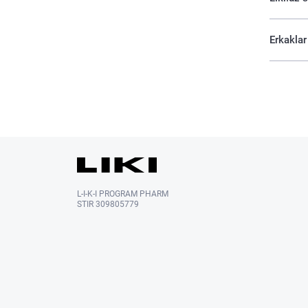
Erkaklar
L-I-K-I PROGRAM PHARM
STIR 309805779