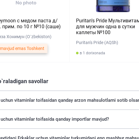
ymoon с медом паста д/
Puritan's Pride Мультивит
. прим. по 10 г №10 (саше)
для мужчин одна в сутки
каплеты №100
за Хонимун (O`zbekiston)
Puritan's Pride (AQSh)
 mavjud emas Toshkent
в 1 dorixonada
o`raladigan savollar
 uchun vitaminlar toifasidan qanday arzon mahsulotlarni sotib olsa
 uchun vitaminlar toifasida qanday importlar mavjud?
saytidagi Erkaklar uchun vitaminlar turkumidagi eng mashhur mahsul