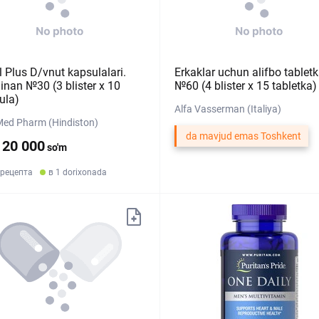
l Plus D/vnut kapsulalari.
Erkaklar uchun alifbo tabletk
inan №30 (3 blister х 10
№60 (4 blister х 15 tabletka)
ula)
Alfa Vasserman (Italiya)
Med Pharm (Hindiston)
da mavjud emas Toshkent
120 000
so'm
 рецепта
в 1 dorixonada