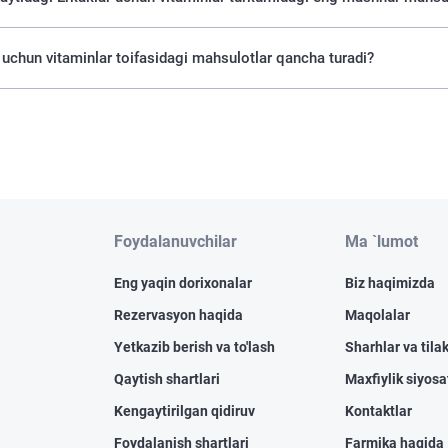
 uchun vitaminlar toifasidagi mahsulotlar qancha turadi?
Foydalanuvchilar
Ma `lumot
Eng yaqin dorixonalar
Biz haqimizda
Rezervasyon haqida
Maqolalar
Yetkazib berish va to'lash
Sharhlar va tilak
Qaytish shartlari
Maxfiylik siyosa
Kengaytirilgan qidiruv
Kontaktlar
Foydalanish shartlari
Farmika haqida