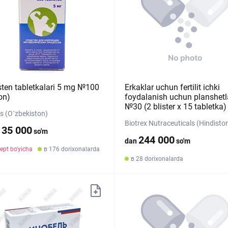
sten tabletkalari 5 mg №100
Erkaklar uchun fertilit ichki
on)
foydalanish uchun planshetl
№30 (2 blister х 15 tabletka)
s (O`zbekiston)
Biotrex Nutraceuticals (Hindisto
135 000
so'm
244 000
dan
so'm
ept bo'yicha
в 176 dorixonalarda
в 28 dorixonalarda