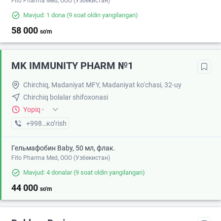
Fito Pharma Med, ООО (Узбекистан)
Mavjud: 1 dona
(9 soat oldin yangilangan)
58 000
so'm
MK IMMUNITY PHARM №1
Chirchiq, Madaniyat MFY, Madaniyat ko‘chasi, 32-uy
Chirchiq bolalar shifoxonasi
Yopiq
·
+998 (70) XXX-XX-XX
кo’rish
Гельмафобин Baby, 50 мл, флак.
Fito Pharma Med, ООО (Узбекистан)
Mavjud: 4 donalar
(9 soat oldin yangilangan)
44 000
so'm