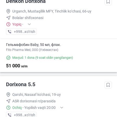
Dehkon Dorixona
Urganch, Mustaqillik MFY, Tinchlik ko‘chasi, 66-uy
Bolalar shifoxonasi
Yopiq
·
+998 (99) XXX-XX-XX
кo’rish
Гельмафобин Baby, 50 мл, флак.
Fito Pharma Med, ООО (Узбекистан)
Mavjud: 1 dona
(9 soat oldin yangilangan)
51 000
so'm
Dorixona 5.5
Qarshi, Nasaaf ko'chasi, 19-uy
ASR dorixonasi ro'parasida
Ochiq
·
Yopilish vaqti 20:00
+998 (75) XXX-XX-XX
кo’rish