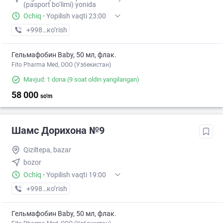
(pasport bo‘limi) yonida
Ochiq
·
Yopilish vaqti 23:00
+998 (79) XXX-XX-XX
кo’rish
Гельмафобин Baby, 50 мл, флак.
Fito Pharma Med, ООО (Узбекистан)
Mavjud: 1 dona
(9 soat oldin yangilangan)
58 000
so'm
Шамс Дорихона №9
Qiziltepa, bazar
bozor
Ochiq
·
Yopilish vaqti 19:00
+998 (79) XXX-XX-XX
кo’rish
Гельмафобин Baby, 50 мл, флак.