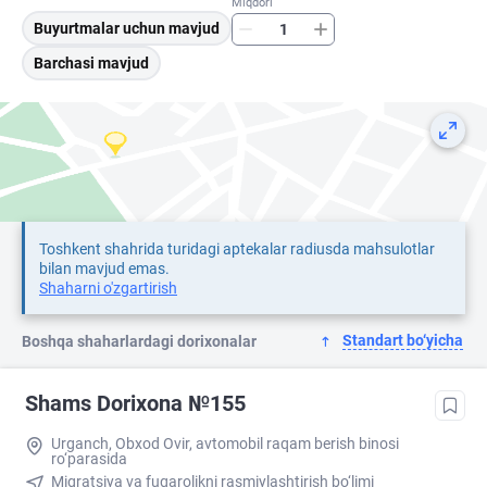
Miqdori
Buyurtmalar uchun mavjud
Barchasi mavjud
Toshkent shahrida turidagi aptekalar radiusda mahsulotlar
bilan mavjud emas.
Shaharni o'zgartirish
Standart bo‘yicha
Boshqa shaharlardagi dorixonalar
Shams Dorixona №155
Urganch, Obxod Ovir, avtomobil raqam berish binosi
ro‘parasida
Migratsiya va fuqarolikni rasmiylashtirish bo‘limi