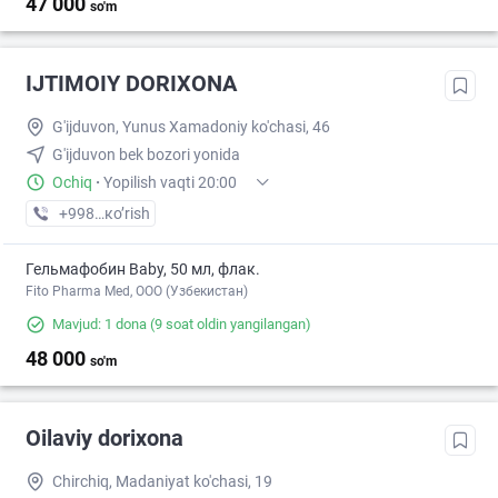
47 000
so'm
IJTIMOIY DORIXONA
G'ijduvon, Yunus Xamadoniy ko'chasi, 46
G'ijduvon bek bozori yonida
Ochiq
·
Yopilish vaqti 20:00
+998 (65) XXX-XX-XX
кo’rish
Гельмафобин Baby, 50 мл, флак.
Fito Pharma Med, ООО (Узбекистан)
Mavjud: 1 dona
(9 soat oldin yangilangan)
48 000
so'm
Oilaviy dorixona
Chirchiq, Madaniyat ko'chasi, 19