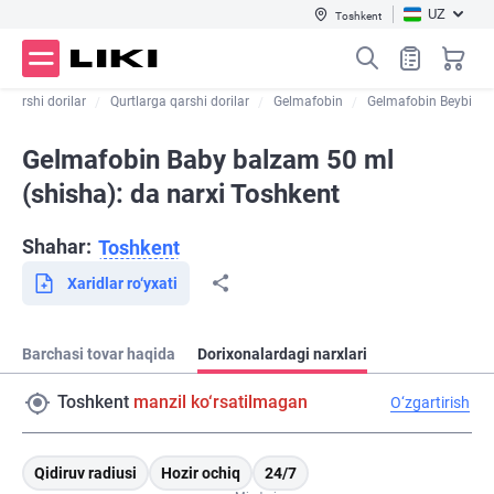
UZ
Toshkent
 qarshi dorilar
Qurtlarga qarshi dorilar
Gelmafobin
Gelmafobin Beybi
Gelmafobin Baby balzam 50 ml
(shisha): da narxi Toshkent
Shahar:
Toshkent
Xaridlar ro‘yxati
Barchasi tovar haqida
Dorixonalardagi narxlari
Toshkent
manzil ko‘rsatilmagan
O‘zgartirish
Qidiruv radiusi
Hozir ochiq
24/7