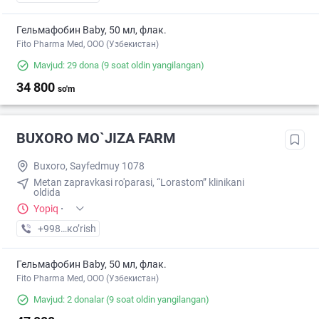
Гельмафобин Baby, 50 мл, флак.
Fito Pharma Med, ООО (Узбекистан)
Mavjud: 29 dona
(9 soat oldin yangilangan)
34 800
so'm
BUXORO MO`JIZA FARM
Buxoro, Sayfedmuy 1078
Metan zapravkasi ro'parasi, “Lorastom” klinikani
oldida
Yopiq
·
+998 (99) XXX-XX-XX
кo’rish
Гельмафобин Baby, 50 мл, флак.
Fito Pharma Med, ООО (Узбекистан)
Mavjud: 2 donalar
(9 soat oldin yangilangan)