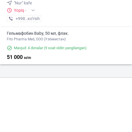
"Nur" kafe
Yopiq
·
+998 (77) XXX-XX-XX
кo’rish
Гельмафобин Baby, 50 мл, флак.
Fito Pharma Med, ООО (Узбекистан)
Mavjud: 4 donalar
(9 soat oldin yangilangan)
51 000
so'm