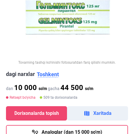
Tovarning tashqi ko‘rinishi fotosuratdan farq qilishi mumkin.
dagi narxlar
Toshkent
10 000
44 500
dan
so'm
gacha
so'm
Retsept bo'yicha
509 ta dorixonalarda
Dorixonalarda topish
Xaritada
Analoglar (dan 15 000 so'm)