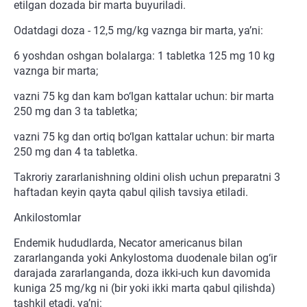
etilgan dozada bir marta buyuriladi.
Odatdagi doza - 12,5 mg/kg vaznga bir marta, ya’ni:
6 yoshdan oshgan bolalarga: 1 tabletka 125 mg 10 kg
vaznga bir marta;
vazni 75 kg dan kam bo‘lgan kattalar uchun: bir marta
250 mg dan 3 ta tabletka;
vazni 75 kg dan ortiq bo‘lgan kattalar uchun: bir marta
250 mg dan 4 ta tabletka.
Takroriy zararlanishning oldini olish uchun preparatni 3
haftadan keyin qayta qabul qilish tavsiya etiladi.
Ankilostomlar
Endemik hududlarda, Necator americanus bilan
zararlanganda yoki Ankylostoma duodenale bilan og‘ir
darajada zararlanganda, doza ikki-uch kun davomida
kuniga 25 mg/kg ni (bir yoki ikki marta qabul qilishda)
tashkil etadi, ya’ni: