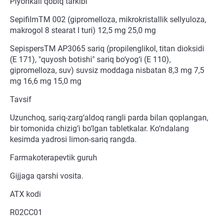
Plyonkali qobiq tarkibi
SepifilmTM 002 (gipromelloza, mikrokristallik sellyuloza,
makrogol 8 stearat I turi) 12,5 mg 25,0 mg
SepispersTM AP3065 sariq (propilenglikol, titan dioksidi
(E 171), "quyosh botishi" sariq bo‘yog‘i (E 110),
gipromelloza, suv) suvsiz moddaga nisbatan 8,3 mg 7,5
mg 16,6 mg 15,0 mg
Tavsif
Uzunchoq, sariq-zarg‘aldoq rangli parda bilan qoplangan,
bir tomonida chizig‘i bo‘lgan tabletkalar. Ko‘ndalang
kesimda yadrosi limon-sariq rangda.
Farmakoterapevtik guruh
Gijjaga qarshi vosita.
ATX kodi
R02CC01