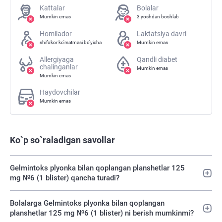
Kattalar
Bolalar
Mumkin emas
3 yoshdan boshlab
Homilador
Laktatsiya davri
shifokor ko'rsatmasi bo'yicha
Mumkin emas
Allergiyaga
Qandli diabet
chalinganlar
Mumkin emas
Mumkin emas
Haydovchilar
Mumkin emas
Ko`p so`raladigan savollar
Gelmintoks plyonka bilan qoplangan planshetlar 125
mg №6 (1 blister) qancha turadi?
Bolalarga Gelmintoks plyonka bilan qoplangan
planshetlar 125 mg №6 (1 blister) ni berish mumkinmi?