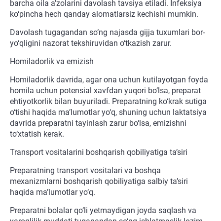
barcha oila a’zolarini davolash tavsiya etiladi. Infeksiya
ko‘pincha hech qanday alomatlarsiz kechishi mumkin.
Davolash tugagandan so‘ng najasda gijja tuxumlari bor-
yo‘qligini nazorat tekshiruvidan o‘tkazish zarur.
Homiladorlik va emizish
Homiladorlik davrida, agar ona uchun kutilayotgan foyda
homila uchun potensial xavfdan yuqori bo‘lsa, preparat
ehtiyotkorlik bilan buyuriladi. Preparatning ko‘krak sutiga
o‘tishi haqida ma’lumotlar yo‘q, shuning uchun laktatsiya
davrida preparatni tayinlash zarur bo‘lsa, emizishni
to‘xtatish kerak.
Transport vositalarini boshqarish qobiliyatiga ta’siri
Preparatning transport vositalari va boshqa
mexanizmlarni boshqarish qobiliyatiga salbiy ta’siri
haqida ma’lumotlar yo‘q.
Preparatni bolalar qo‘li yetmaydigan joyda saqlash va