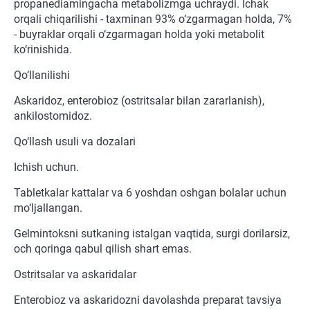
propanediamingacha metabolizmga uchraydi. Ichak
orqali chiqarilishi - taxminan 93% o‘zgarmagan holda, 7%
- buyraklar orqali o‘zgarmagan holda yoki metabolit
ko‘rinishida.
Qo‘llanilishi
Askaridoz, enterobioz (ostritsalar bilan zararlanish),
ankilostomidoz.
Qo‘llash usuli va dozalari
Ichish uchun.
Tabletkalar kattalar va 6 yoshdan oshgan bolalar uchun
mo‘ljallangan.
Gelmintoksni sutkaning istalgan vaqtida, surgi dorilarsiz,
och qoringa qabul qilish shart emas.
Ostritsalar va askaridalar
Enterobioz va askaridozni davolashda preparat tavsiya