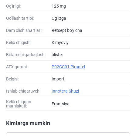
Og'irligi:
125 mg
Qo'llash tartibi:
Og`izga
Dam olish shartlari:
Retsept bo'yicha
Kelib chiqishi:
Kimyoviy
Birlamchi qadoqlash:
blister
ATХ guruhi:
P02CC01 Pirantel
Belgisi:
Import
Ishlab chiqaruvchi:
Innotera Shuzi
Kelib chiqqan
Frantsiya
mamlakati:
Kimlarga mumkin