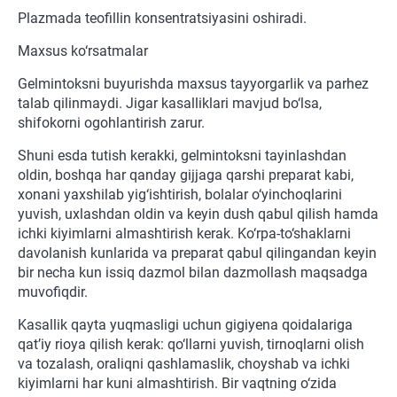
Plazmada teofillin konsentratsiyasini oshiradi.
Maxsus ko‘rsatmalar
Gelmintoksni buyurishda maxsus tayyorgarlik va parhez
talab qilinmaydi. Jigar kasalliklari mavjud bo‘lsa,
shifokorni ogohlantirish zarur.
Shuni esda tutish kerakki, gelmintoksni tayinlashdan
oldin, boshqa har qanday gijjaga qarshi preparat kabi,
xonani yaxshilab yig‘ishtirish, bolalar o‘yinchoqlarini
yuvish, uxlashdan oldin va keyin dush qabul qilish hamda
ichki kiyimlarni almashtirish kerak. Ko‘rpa-to‘shaklarni
davolanish kunlarida va preparat qabul qilingandan keyin
bir necha kun issiq dazmol bilan dazmollash maqsadga
muvofiqdir.
Kasallik qayta yuqmasligi uchun gigiyena qoidalariga
qat’iy rioya qilish kerak: qo‘llarni yuvish, tirnoqlarni olish
va tozalash, oraliqni qashlamaslik, choyshab va ichki
kiyimlarni har kuni almashtirish. Bir vaqtning o‘zida