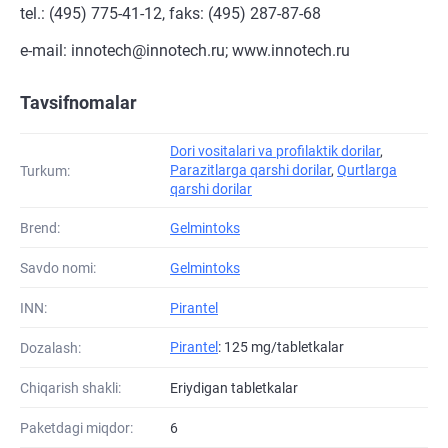
tel.: (495) 775-41-12, faks: (495) 287-87-68
e-mail: innotech@innotech.ru; www.innotech.ru
Tavsifnomalar
Dori vositalari va profilaktik dorilar
,
Parazitlarga qarshi dorilar
,
Qurtlarga
Turkum:
qarshi dorilar
Brend:
Gelmintoks
Savdo nomi:
Gelmintoks
INN:
Pirantel
Pirantel
: 125 mg/tabletkalar
Dozalash:
Chiqarish shakli:
Eriydigan tabletkalar
Paketdagi miqdor:
6