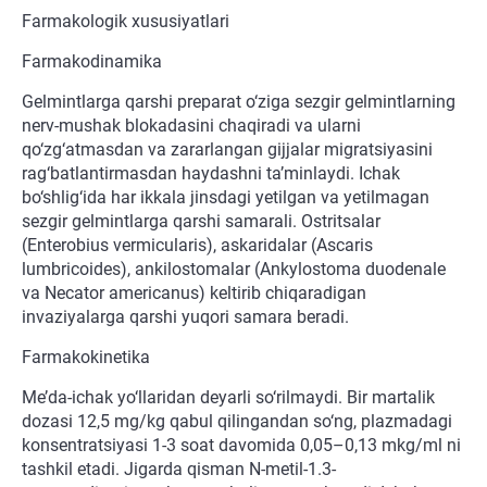
Farmakologik xususiyatlari
Farmakodinamika
Gelmintlarga qarshi preparat o‘ziga sezgir gelmintlarning
nerv-mushak blokadasini chaqiradi va ularni
qo‘zg‘atmasdan va zararlangan gijjalar migratsiyasini
rag‘batlantirmasdan haydashni ta’minlaydi. Ichak
bo‘shlig‘ida har ikkala jinsdagi yetilgan va yetilmagan
sezgir gelmintlarga qarshi samarali. Ostritsalar
(Enterobius vermicularis), askaridalar (Ascaris
lumbricoides), ankilostomalar (Ankylostoma duodenale
va Necator americanus) keltirib chiqaradigan
invaziyalarga qarshi yuqori samara beradi.
Farmakokinetika
Me’da-ichak yo‘llaridan deyarli so‘rilmaydi. Bir martalik
dozasi 12,5 mg/kg qabul qilingandan so‘ng, plazmadagi
konsentratsiyasi 1-3 soat davomida 0,05–0,13 mkg/ml ni
tashkil etadi. Jigarda qisman N-metil-1.3-