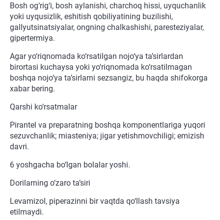
Bosh og‘rig‘i, bosh aylanishi, charchoq hissi, uyquchanlik
yoki uyqusizlik, eshitish qobiliyatining buzilishi,
gallyutsinatsiyalar, ongning chalkashishi, paresteziyalar,
gipertermiya.
Agar yo‘riqnomada ko‘rsatilgan nojo‘ya ta’sirlardan
birortasi kuchaysa yoki yo‘riqnomada ko‘rsatilmagan
boshqa nojo‘ya ta’sirlarni sezsangiz, bu haqda shifokorga
xabar bering.
Qarshi ko‘rsatmalar
Pirantel va preparatning boshqa komponentlariga yuqori
sezuvchanlik; miasteniya; jigar yetishmovchiligi; emizish
davri.
6 yoshgacha bo‘lgan bolalar yoshi.
Dorilarning o‘zaro ta’siri
Levamizol, piperazinni bir vaqtda qo‘llash tavsiya
etilmaydi.