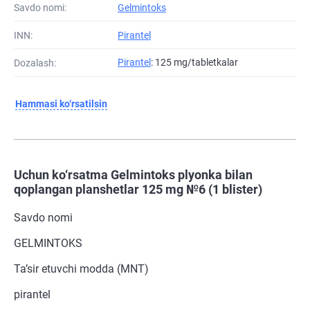
Savdo nomi:
Gelmintoks
INN:
Pirantel
Pirantel
: 125 mg/tabletkalar
Dozalash:
Hammasi ko‘rsatilsin
Uchun ko‘rsatma Gelmintoks plyonka bilan
qoplangan planshetlar 125 mg №6 (1 blister)
Savdo nomi
GELMINTOKS
Ta’sir etuvchi modda (MNT)
pirantel