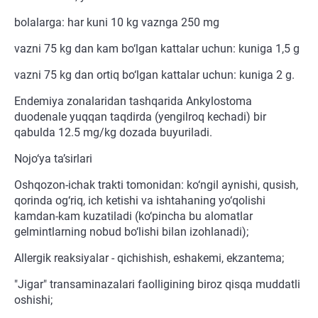
bolalarga: har kuni 10 kg vaznga 250 mg
vazni 75 kg dan kam bo‘lgan kattalar uchun: kuniga 1,5 g
vazni 75 kg dan ortiq bo‘lgan kattalar uchun: kuniga 2 g.
Endemiya zonalaridan tashqarida Ankylostoma
duodenale yuqqan taqdirda (yengilroq kechadi) bir
qabulda 12.5 mg/kg dozada buyuriladi.
Nojo‘ya ta’sirlari
Oshqozon-ichak trakti tomonidan: ko‘ngil aynishi, qusish,
qorinda og‘riq, ich ketishi va ishtahaning yo‘qolishi
kamdan-kam kuzatiladi (ko‘pincha bu alomatlar
gelmintlarning nobud bo‘lishi bilan izohlanadi);
Allergik reaksiyalar - qichishish, eshakemi, ekzantema;
"Jigar" transaminazalari faolligining biroz qisqa muddatli
oshishi;