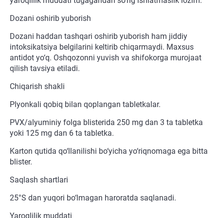
yaroqlilik muddati tugagandan so‘ng ishlatmaslik lozim.
Dozani oshirib yuborish
Dozani haddan tashqari oshirib yuborish ham jiddiy
intoksikatsiya belgilarini keltirib chiqarmaydi. Maxsus
antidot yo‘q. Oshqozonni yuvish va shifokorga murojaat
qilish tavsiya etiladi.
Chiqarish shakli
Plyonkali qobiq bilan qoplangan tabletkalar.
PVX/alyuminiy folga blisterida 250 mg dan 3 ta tabletka
yoki 125 mg dan 6 ta tabletka.
Karton qutida qo‘llanilishi bo‘yicha yo‘riqnomaga ega bitta
blister.
Saqlash shartlari
25°S dan yuqori bo‘lmagan haroratda saqlanadi.
Yaroqlilik muddati