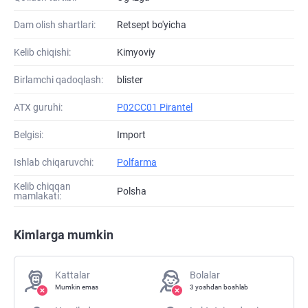
Dam olish shartlari:
Retsept bo'yicha
Kelib chiqishi:
Kimyoviy
Birlamchi qadoqlash:
blister
ATХ guruhi:
P02CC01 Pirantel
Belgisi:
Import
Ishlab chiqaruvchi:
Polfarma
Kelib chiqqan
Polsha
mamlakati:
Kimlarga mumkin
Kattalar
Bolalar
Mumkin emas
3 yoshdan boshlab