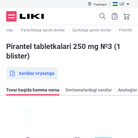
UZ
Toshkent
k dorilar
Parazitlarga qarshi dorilar
Qurtlarga qarshi dorilar
Pirantel
Pirantel tabletkalari 250 mg №3 (1
blister)
Xaridlar ro‘yxatiga
Tovar haqida hamma narsa
Dorixonalardagi narxlar
Analoglar