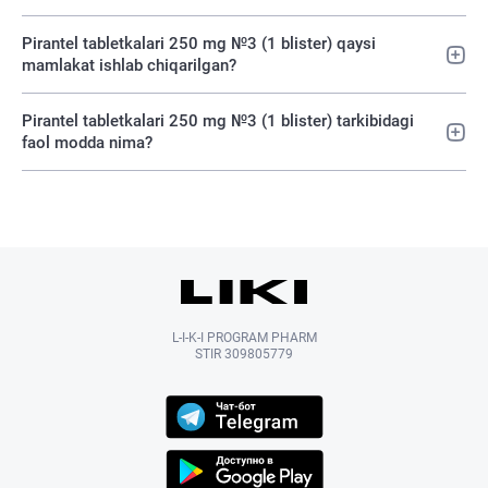
Pirantel tabletkalari 250 mg №3 (1 blister) qaysi
mamlakat ishlab chiqarilgan?
Pirantel tabletkalari 250 mg №3 (1 blister) tarkibidagi
faol modda nima?
L-I-K-I PROGRAM PHARM
STIR 309805779