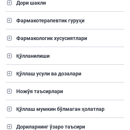
Дори шакли
Фармакотерапевтик гуруҳи
Фармакологик хусусиятлари
Қўлланилиши
Қўллаш усули ва дозалари
Ножўя таъсирлари
Қўллаш мумкин бўлмаган ҳолатлар
Дориларнинг ўзаро таъсири