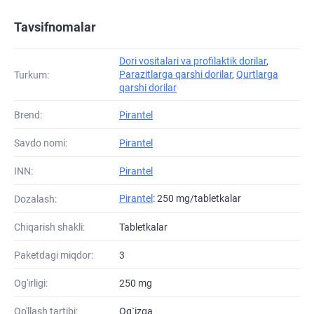
Tavsifnomalar
Dori vositalari va profilaktik dorilar
,
Parazitlarga qarshi dorilar
,
Qurtlarga
Turkum:
qarshi dorilar
Brend:
Pirantel
Savdo nomi:
Pirantel
INN:
Pirantel
Pirantel
: 250 mg/tabletkalar
Dozalash:
Chiqarish shakli:
Tabletkalar
Paketdagi miqdor:
3
Og'irligi:
250 mg
Qo'llash tartibi:
Og`izga