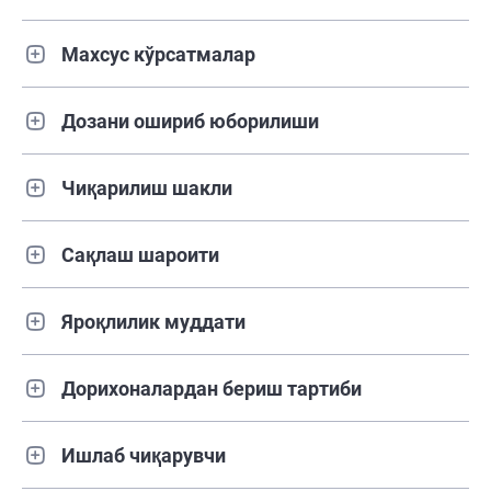
Махсус кўрсатмалар
Дозани ошириб юборилиши
Чиқарилиш шакли
Сақлаш шароити
Яроқлилик муддати
Дорихоналардан бериш тартиби
Ишлаб чиқарувчи