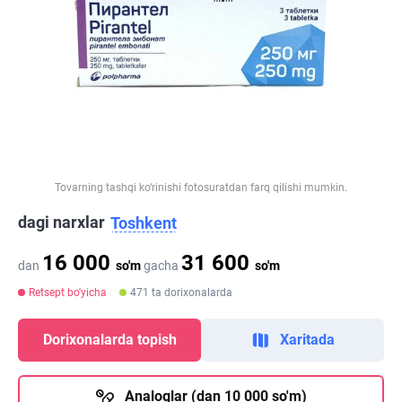
Tovarning tashqi ko‘rinishi fotosuratdan farq qilishi mumkin.
dagi narxlar
Toshkent
16 000
31 600
dan
so'm
gacha
so'm
Retsept bo'yicha
471 ta dorixonalarda
Dorixonalarda topish
Xaritada
Analoglar (dan 10 000 so'm)