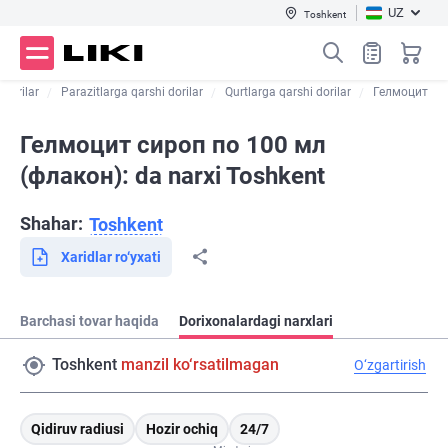
UZ
Toshkent
 dorilar
Parazitlarga qarshi dorilar
Qurtlarga qarshi dorilar
Гелмоцит
Гелмоцит сироп по 100 мл
(флакон): da narxi Toshkent
Shahar:
Toshkent
Xaridlar ro‘yxati
Barchasi tovar haqida
Dorixonalardagi narxlari
Toshkent
manzil ko‘rsatilmagan
O‘zgartirish
Qidiruv radiusi
Hozir ochiq
24/7