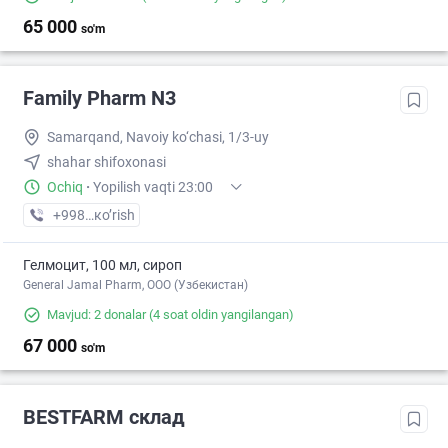
65 000
so'm
Family Pharm N3
Samarqand, Navoiy ko‘chasi, 1/3-uy
shahar shifoxonasi
Ochiq
·
Yopilish vaqti 23:00
+998 (95) XXX-XX-XX
кo’rish
Гелмоцит, 100 мл, сироп
General Jamal Pharm, OOO (Узбекистан)
Mavjud: 2 donalar
(4 soat oldin yangilangan)
67 000
so'm
BESTFARM склад