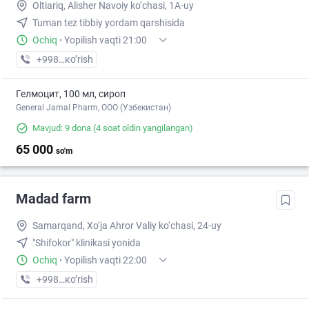
Oltiariq, Alisher Navoiy ko‘chasi, 1A-uy
Tuman tez tibbiy yordam qarshisida
Ochiq
·
Yopilish vaqti 21:00
+998 (91) XXX-XX-XX
кo’rish
Гелмоцит, 100 мл, сироп
General Jamal Pharm, OOO (Узбекистан)
Mavjud: 9 dona
(4 soat oldin yangilangan)
65 000
so'm
Madad farm
Samarqand, Xo‘ja Ahror Valiy ko‘chasi, 24-uy
"Shifokor" klinikasi yonida
Ochiq
·
Yopilish vaqti 22:00
+998 (77) XXX-XX-XX
кo’rish