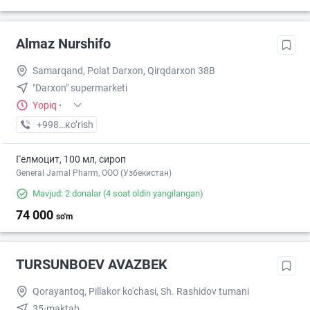
Almaz Nurshifo
Samarqand, Polat Darxon, Qirqdarxon 38B
"Darxon" supermarketi
Yopiq
·
+998 (55) XXX-XX-XX
кo’rish
Гелмоцит, 100 мл, сироп
General Jamal Pharm, OOO (Узбекистан)
Mavjud: 2 donalar
(4 soat oldin yangilangan)
74 000
so'm
TURSUNBOEV AVAZBEK
Qorayantoq, Pillakor ko'chasi, Sh. Rashidov tumani
35-maktab