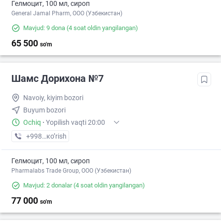
Гелмоцит, 100 мл, сироп
General Jamal Pharm, OOO (Узбекистан)
Mavjud: 9 dona
(4 soat oldin yangilangan)
65 500
so'm
Шамс Дорихона №7
Navoiy, kiyim bozori
Buyum bozori
Ochiq
·
Yopilish vaqti 20:00
+998 (79) XXX-XX-XX
кo’rish
Гелмоцит, 100 мл, сироп
Pharmalabs Trade Group, OOO (Узбекистан)
Mavjud: 2 donalar
(4 soat oldin yangilangan)
77 000
so'm