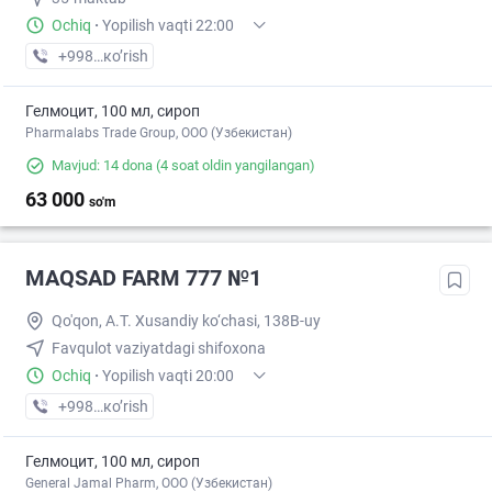
Ochiq
·
Yopilish vaqti 22:00
+998 (99) XXX-XX-XX
кo’rish
Гелмоцит, 100 мл, сироп
Pharmalabs Trade Group, OOO (Узбекистан)
Mavjud: 14 dona
(4 soat oldin yangilangan)
63 000
so'm
MAQSAD FARM 777 №1
Qo'qon, A.T. Xusandiy ko‘chasi, 138B-uy
Favqulot vaziyatdagi shifoxona
Ochiq
·
Yopilish vaqti 20:00
+998 (73) XXX-XX-XX
кo’rish
Гелмоцит, 100 мл, сироп
General Jamal Pharm, OOO (Узбекистан)