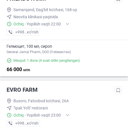
Samarqand, Dag'bit ko'chasi, 168-uy
Neovita klinikasi yaqinida
Ochiq
·
Yopilish vaqti 22:00
+998 (93) XXX-XX-XX
кo’rish
Гелмоцит, 100 мл, сироп
General Jamal Pharm, OOO (Узбекистан)
Mavjud: 1 dona
(4 soat oldin yangilangan)
66 000
so'm
EVRO FARM
Buxoro, Fatxobod ko'chasi, 26A
"Ipak Yo'li" restorani
Ochiq
·
Yopilish vaqti 23:00
+998 (65) XXX-XX-XX
кo’rish