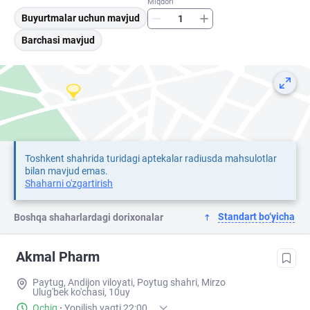
Miqdori
Buyurtmalar uchun mavjud
Barchasi mavjud
Toshkent shahrida turidagi aptekalar radiusda mahsulotlar
bilan mavjud emas.
Shaharni o'zgartirish
Standart bo‘yicha
Boshqa shaharlardagi dorixonalar
Akmal Pharm
Paytug, Andijon viloyati, Poytug shahri, Mirzo
Ulug'bek ko'chasi, 10uy
Ochiq
·
Yopilish vaqti 22:00