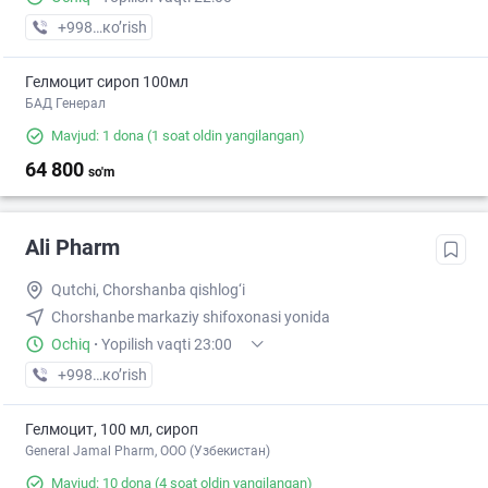
+998 (90) XXX-XX-XX
кo’rish
Гелмоцит сироп 100мл
БАД Генерал
Mavjud: 1 dona
(1 soat oldin yangilangan)
64 800
so'm
Ali Pharm
Qutchi, Chorshanba qishlog‘i
Chorshanbe markaziy shifoxonasi yonida
Ochiq
·
Yopilish vaqti 23:00
+998 (87) XXX-XX-XX
кo’rish
Гелмоцит, 100 мл, сироп
General Jamal Pharm, OOO (Узбекистан)
Mavjud: 10 dona
(4 soat oldin yangilangan)