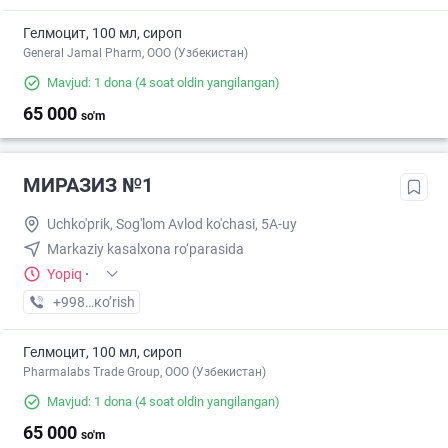
Гелмоцит, 100 мл, сироп
General Jamal Pharm, OOO (Узбекистан)
Mavjud: 1 dona
(4 soat oldin yangilangan)
65 000
so'm
МИРАЗИЗ №1
Uchko'prik, Sog'lom Avlod ko'chasi, 5A-uy
Markaziy kasalxona ro‘parasida
Yopiq
·
+998 (94) XXX-XX-XX
кo’rish
Гелмоцит, 100 мл, сироп
Pharmalabs Trade Group, OOO (Узбекистан)
Mavjud: 1 dona
(4 soat oldin yangilangan)
65 000
so'm