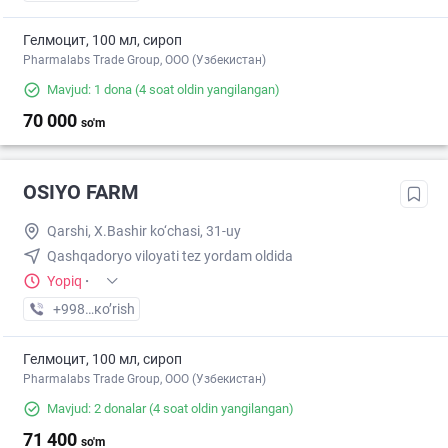
Гелмоцит, 100 мл, сироп
Pharmalabs Trade Group, OOO (Узбекистан)
Mavjud: 1 dona
(4 soat oldin yangilangan)
70 000
so'm
OSIYO FARM
Qarshi, X.Bashir ko‘chasi, 31-uy
Qashqadoryo viloyati tez yordam oldida
Yopiq
·
+998 (99) XXX-XX-XX
кo’rish
Гелмоцит, 100 мл, сироп
Pharmalabs Trade Group, OOO (Узбекистан)
Mavjud: 2 donalar
(4 soat oldin yangilangan)
71 400
so'm