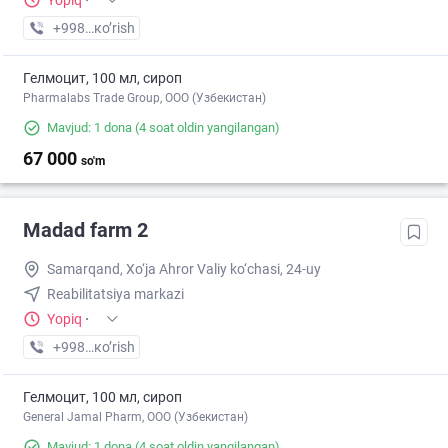
Yopiq
·
+998 (95) XXX-XX-XX
кo’rish
Гелмоцит, 100 мл, сироп
Pharmalabs Trade Group, OOO (Узбекистан)
Mavjud: 1 dona
(4 soat oldin yangilangan)
67 000
so'm
Madad farm 2
Samarqand, Xo‘ja Ahror Valiy ko‘chasi, 24-uy
Reabilitatsiya markazi
Yopiq
·
+998 (77) XXX-XX-XX
кo’rish
Гелмоцит, 100 мл, сироп
General Jamal Pharm, OOO (Узбекистан)
Mavjud: 1 dona
(4 soat oldin yangilangan)