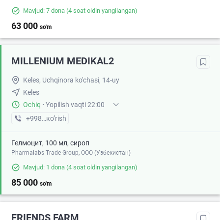
Mavjud: 7 dona
(4 soat oldin yangilangan)
63 000
so'm
MILLENIUM MEDIKAL2
Keles, Uchqinora ko'chasi, 14-uy
Keles
Ochiq
·
Yopilish vaqti 22:00
+998 (95) XXX-XX-XX
кo’rish
Гелмоцит, 100 мл, сироп
Pharmalabs Trade Group, OOO (Узбекистан)
Mavjud: 1 dona
(4 soat oldin yangilangan)
85 000
so'm
FRIENDS FARM