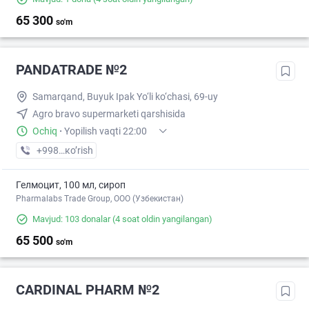
65 300
so'm
PANDATRADE №2
Samarqand, Buyuk Ipak Yo‘li ko‘chasi, 69-uy
Agro bravo supermarketi qarshisida
Ochiq
·
Yopilish vaqti 22:00
+998 (66) XXX-XX-XX
кo’rish
Гелмоцит, 100 мл, сироп
Pharmalabs Trade Group, OOO (Узбекистан)
Mavjud: 103 donalar
(4 soat oldin yangilangan)
65 500
so'm
CARDINAL PHARM №2