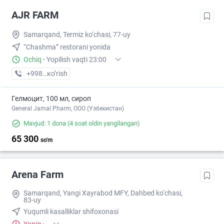
AJR FARM
Samarqand, Termiz ko‘chasi, 77-uy
“Chashma” restorani yonida
Ochiq
·
Yopilish vaqti 23:00
+998 (77) XXX-XX-XX
кo’rish
Гелмоцит, 100 мл, сироп
General Jamal Pharm, OOO (Узбекистан)
Mavjud: 1 dona
(4 soat oldin yangilangan)
65 300
so'm
Arena Farm
Samarqand, Yangi Xayrabod MFY, Dahbed ko‘chasi,
83-uy
Yuqumli kasalliklar shifoxonasi