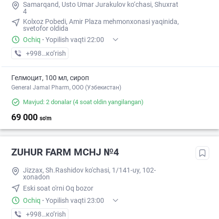
Samarqand, Usto Umar Jurakulov ko‘chasi, Shuxrat
4
Kolxoz Pobedi, Amir Plaza mehmonxonasi yaqinida,
svetofor oldida
Ochiq
·
Yopilish vaqti 22:00
+998 (99) XXX-XX-XX
кo’rish
Гелмоцит, 100 мл, сироп
General Jamal Pharm, OOO (Узбекистан)
Mavjud: 2 donalar
(4 soat oldin yangilangan)
69 000
so'm
ZUHUR FARM MCHJ №4
Jizzax, Sh.Rashidov ko'chasi, 1/141-uy, 102-
xonadon
Eski soat o'rni Oq bozor
Ochiq
·
Yopilish vaqti 23:00
+998 (91) XXX-XX-XX
кo’rish