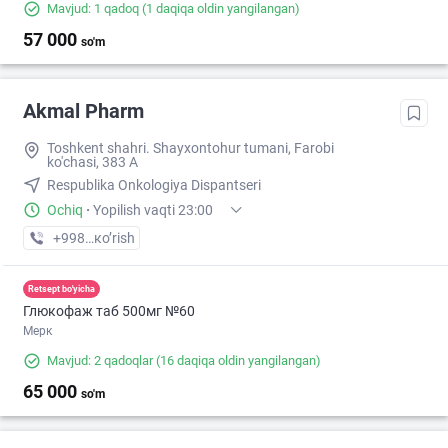
Mavjud: 1 qadoq
(1 daqiqa oldin yangilangan)
57 000
so'm
Akmal Pharm
Toshkent shahri. Shayxontohur tumani, Farobi
ko'chasi, 383 A
Respublika Onkologiya Dispantseri
Ochiq
·
Yopilish vaqti 23:00
+998 (99) XXX-XX-XX
кo’rish
Retsept bo'yicha
Глюкофаж таб 500мг №60
Мерк
Mavjud: 2 qadoqlar
(16 daqiqa oldin yangilangan)
65 000
so'm