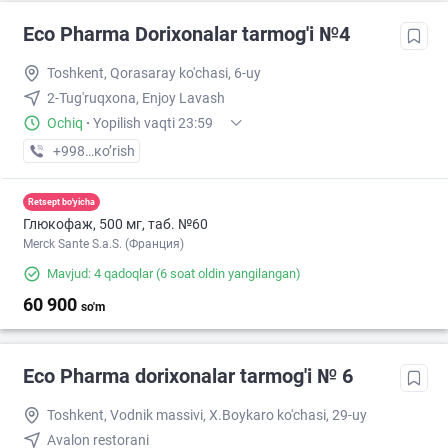
Eco Pharma Dorixonalar tarmog'i №4
Toshkent, Qorasaray ko'chasi, 6-uy
2-Tug'ruqxona, Enjoy Lavash
Ochiq
·
Yopilish vaqti 23:59
+998 (55) XXX-XX-XX
кo’rish
Retsept bo'yicha
Глюкофаж, 500 мг, таб. №60
Merck Sante S.a.S. (Франция)
Mavjud: 4 qadoqlar
(6 soat oldin yangilangan)
60 900
so'm
Eco Pharma dorixonalar tarmog'i № 6
Toshkent, Vodnik massivi, X.Boykaro ko'chasi, 29-uy
Avalon restorani