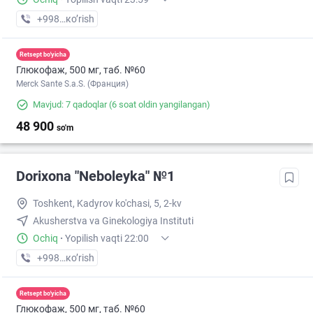
+998 (90) XXX-XX-XX
кo’rish
Retsept bo'yicha
Глюкофаж, 500 мг, таб. №60
Merck Sante S.a.S. (Франция)
Mavjud: 7 qadoqlar
(6 soat oldin yangilangan)
48 900
so'm
Dorixona "Neboleyka" №1
Toshkent, Kadyrov ko'chasi, 5, 2-kv
Akusherstva va Ginekologiya Instituti
Ochiq
·
Yopilish vaqti 22:00
+998 (71) XXX-XX-XX
кo’rish
Retsept bo'yicha
Глюкофаж, 500 мг, таб. №60