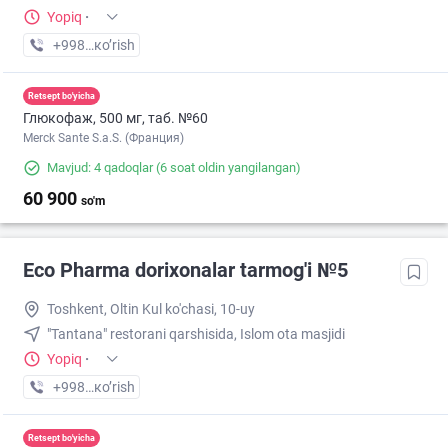
Yopiq
·
+998 (55) XXX-XX-XX
кo’rish
Retsept bo'yicha
Глюкофаж, 500 мг, таб. №60
Merck Sante S.a.S. (Франция)
Mavjud: 4 qadoqlar
(6 soat oldin yangilangan)
60 900
so'm
Eco Pharma dorixonalar tarmog'i №5
Toshkent, Oltin Kul ko'chasi, 10-uy
"Tantana" restorani qarshisida, Islom ota masjidi
Yopiq
·
+998 (55) XXX-XX-XX
кo’rish
Retsept bo'yicha