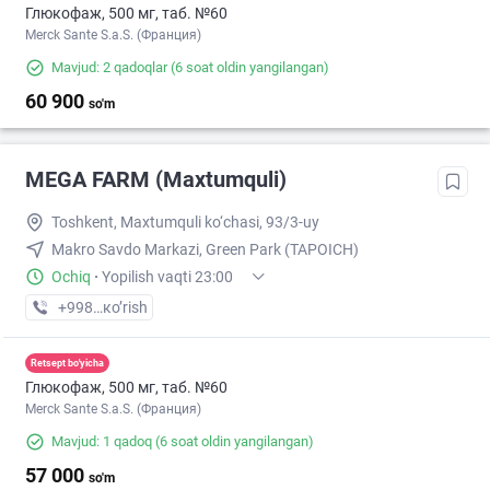
Глюкофаж, 500 мг, таб. №60
Merck Sante S.a.S. (Франция)
Mavjud: 2 qadoqlar
(6 soat oldin yangilangan)
60 900
so'm
MEGA FARM (Maxtumquli)
Toshkent, Maxtumquli ko‘chasi, 93/3-uy
Makro Savdo Markazi, Green Park (TAPOICH)
Ochiq
·
Yopilish vaqti 23:00
+998 (55) XXX-XX-XX
кo’rish
Retsept bo'yicha
Глюкофаж, 500 мг, таб. №60
Merck Sante S.a.S. (Франция)
Mavjud: 1 qadoq
(6 soat oldin yangilangan)
57 000
so'm