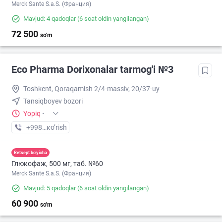
Merck Sante S.a.S. (Франция)
Mavjud: 4 qadoqlar
(6 soat oldin yangilangan)
72 500
so'm
Eco Pharma Dorixonalar tarmog'i №3
Toshkent, Qoraqamish 2/4-massiv, 20/37-uy
Tansiqboyev bozori
Yopiq
·
+998 (99) XXX-XX-XX
кo’rish
Retsept bo'yicha
Глюкофаж, 500 мг, таб. №60
Merck Sante S.a.S. (Франция)
Mavjud: 5 qadoqlar
(6 soat oldin yangilangan)
60 900
so'm