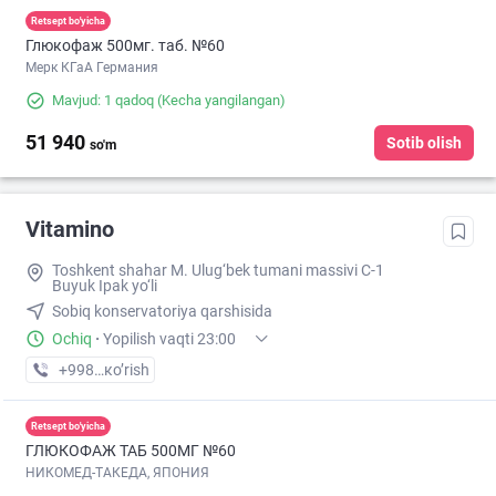
Retsept bo'yicha
Глюкофаж 500мг. таб. №60
Мерк КГаА Германия
Mavjud: 1 qadoq
(Kecha yangilangan)
51 940
Sotib olish
so'm
Vitamino
Toshkent shahar M. Ulug‘bek tumani massivi C-1
Buyuk Ipak yo‘li
Sobiq konservatoriya qarshisida
Ochiq
·
Yopilish vaqti 23:00
+998 (95) XXX-XX-XX
кo’rish
Retsept bo'yicha
ГЛЮКОФАЖ ТАБ 500МГ №60
НИКОМЕД-ТАКЕДА, ЯПОНИЯ