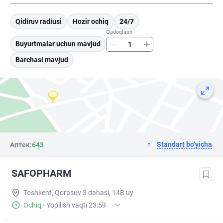
Qidiruv radiusi
Hozir ochiq
24/7
Qadoqlash
Buyurtmalar uchun mavjud
Barchasi mavjud
Standart bo‘yicha
Аптек:
643
SAFOPHARM
Toshkent, Qorasuv 3 dahasi, 14B uy
Ochiq
·
Yopilish vaqti 23:59