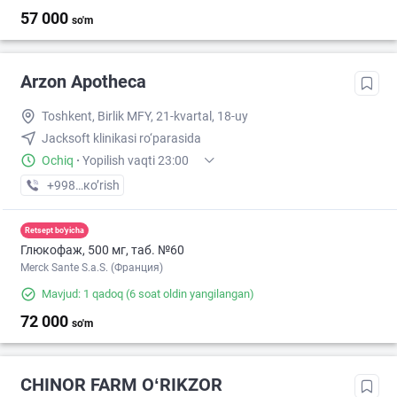
57 000
so'm
Arzon Apotheca
Toshkent, Birlik MFY, 21-kvartal, 18-uy
Jacksoft klinikasi ro‘parasida
Ochiq
·
Yopilish vaqti 23:00
+998 (97) XXX-XX-XX
кo’rish
Retsept bo'yicha
Глюкофаж, 500 мг, таб. №60
Merck Sante S.a.S. (Франция)
Mavjud: 1 qadoq
(6 soat oldin yangilangan)
72 000
so'm
CHINOR FARM OʻRIKZOR