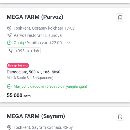
MEGA FARM (Parvoz)
Toshkent, Qorasuv ko‘chasi, 17-uy
Parvoz restorani, Lisunova
Ochiq
·
Yopilish vaqti 22:00
+998 (71) XXX-XX-XX
кo’rish
Retsept bo'yicha
Глюкофаж, 500 мг, таб. №60
Merck Sante S.a.S. (Франция)
Mavjud: 5 qadoqlar
(6 soat oldin yangilangan)
55 000
so'm
MEGA FARM (Sayram)
Toshkent, Sayram ko'chasi, 43-uy