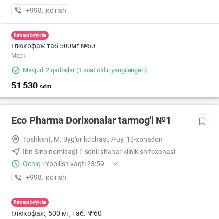
+998 (99) XXX-XX-XX
кo’rish
Retsept bo'yicha
Глюкофаж таб 500мг №60
Мерк
Mavjud: 2 qadoqlar
(1 soat oldin yangilangan)
51 530
so'm
Eco Pharma Dorixonalar tarmog'i №1
Toshkent, M. Uyg'ur ko'chasi, 7-uy, 10-xonadon
Ibn Sino nomidagi 1-sonli shahar klinik shifoxonasi
Ochiq
·
Yopilish vaqti 23:59
+998 (71) XXX-XX-XX
кo’rish
Retsept bo'yicha
Глюкофаж, 500 мг, таб. №60