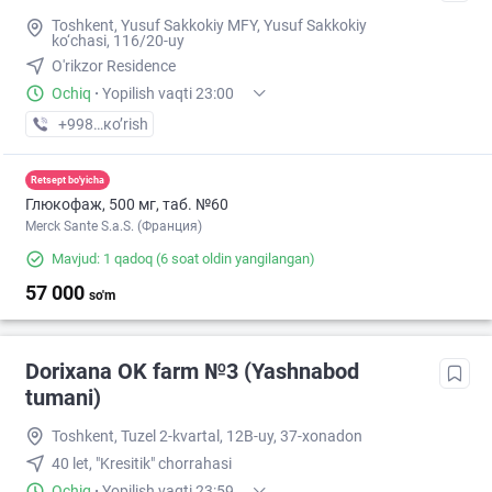
Toshkent, Yusuf Sakkokiy MFY, Yusuf Sakkokiy
ko‘chasi, 116/20-uy
O'rikzor Residence
Ochiq
·
Yopilish vaqti 23:00
+998 (77) XXX-XX-XX
кo’rish
Retsept bo'yicha
Глюкофаж, 500 мг, таб. №60
Merck Sante S.a.S. (Франция)
Mavjud: 1 qadoq
(6 soat oldin yangilangan)
57 000
so'm
Dorixana OK farm №3 (Yashnabod
tumani)
Toshkent, Tuzel 2-kvartal, 12B-uy, 37-xonadon
40 let, "Kresitik" chorrahasi
Ochiq
·
Yopilish vaqti 23:59