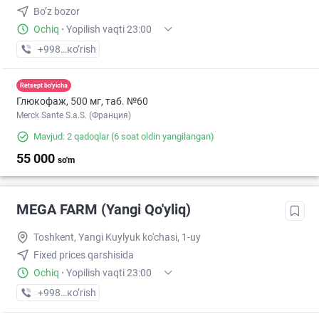
Bo’z bozor
Ochiq
·
Yopilish vaqti 23:00
+998 (55) XXX-XX-XX
кo’rish
Retsept bo'yicha
Глюкофаж, 500 мг, таб. №60
Merck Sante S.a.S. (Франция)
Mavjud: 2 qadoqlar
(6 soat oldin yangilangan)
55 000
so'm
MEGA FARM (Yangi Qo'yliq)
Toshkent, Yangi Kuylyuk ko'chasi, 1-uy
Fixed prices qarshisida
Ochiq
·
Yopilish vaqti 23:00
+998 (71) XXX-XX-XX
кo’rish