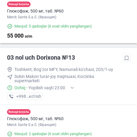
Retsept bo'yicha
Глюкофаж, 500 мг, таб. №60
Merck Sante S.a.S. (Франция)
Mavjud: 5 qadoqlar
(6 soat oldin yangilangan)
55 000
so'm
03 nol uch Dorixona №13
Toshkent, Bog‘zor MFY, Namunali ko‘chasi, 203/1-uy
Sokin Makon turar-joy majmuasi, Korzinka
supermarketi
Ochiq
·
Yopilish vaqti 23:00
+998 (77) XXX-XX-XX
кo’rish
Retsept bo'yicha
Глюкофаж, 500 мг, таб. №60
Merck Sante S.a.S. (Франция)
Mavjud: 2 qadoqlar
(6 soat oldin yangilangan)