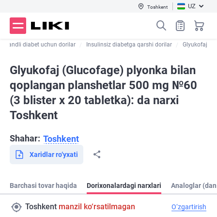
UZ
Toshkent
Qandli diabet uchun dorilar
Insulinsiz diabetga qarshi dorilar
Glyukofaj
Glyukofaj (Glucofage) plyonka bilan
qoplangan planshetlar 500 mg №60
(3 blister х 20 tabletka): da narxi
Toshkent
Shahar:
Toshkent
Xaridlar ro‘yxati
Barchasi tovar haqida
Dorixonalardagi narxlari
Analoglar (dan
Toshkent
manzil ko‘rsatilmagan
O‘zgartirish