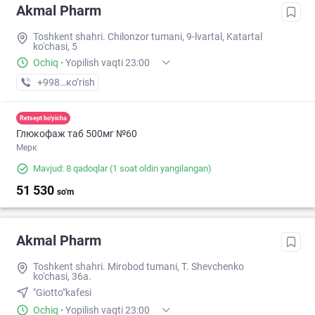
Akmal Pharm
Toshkent shahri. Chilonzor tumani, 9-lvartal, Katartal
ko'chasi, 5
Ochiq
·
Yopilish vaqti 23:00
+998 (99) XXX-XX-XX
кo’rish
Retsept bo'yicha
Глюкофаж таб 500мг №60
Мерк
Mavjud: 8 qadoqlar
(1 soat oldin yangilangan)
51 530
so'm
Akmal Pharm
Toshkent shahri. Mirobod tumani, T. Shevchenko
ko'chasi, 36a.
"Giotto"kafesi
Ochiq
·
Yopilish vaqti 23:00