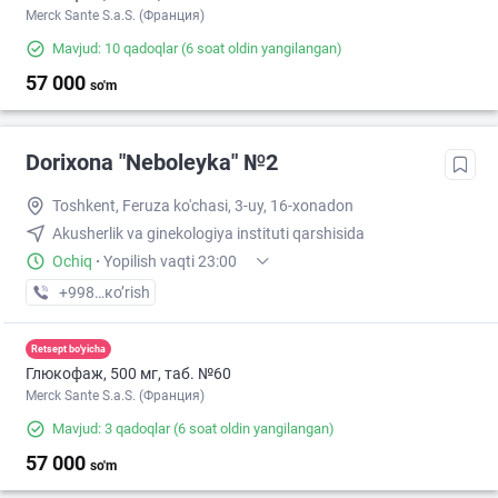
Merck Sante S.a.S. (Франция)
Mavjud: 10 qadoqlar
(6 soat oldin yangilangan)
57 000
so'm
Dorixona "Neboleyka" №2
Toshkent, Feruza ko'chasi, 3-uy, 16-xonadon
Akusherlik va ginekologiya instituti qarshisida
Ochiq
·
Yopilish vaqti 23:00
+998 (71) XXX-XX-XX
кo’rish
Retsept bo'yicha
Глюкофаж, 500 мг, таб. №60
Merck Sante S.a.S. (Франция)
Mavjud: 3 qadoqlar
(6 soat oldin yangilangan)
57 000
so'm