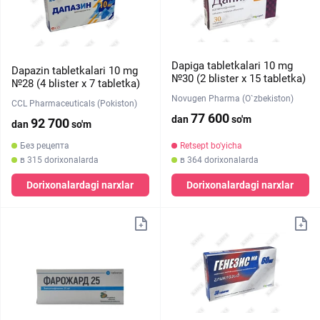
Dapiga tabletkalari 10 mg
Dapazin tabletkalari 10 mg
№30 (2 blister х 15 tabletka)
№28 (4 blister х 7 tabletka)
Novugen Pharma (O`zbekiston)
CCL Pharmaceuticals (Pokiston)
77 600
dan
so'm
92 700
dan
so'm
Без рецепта
Retsept bo'yicha
в 315 dorixonalarda
в 364 dorixonalarda
Dorixonalardagi narxlar
Dorixonalardagi narxlar