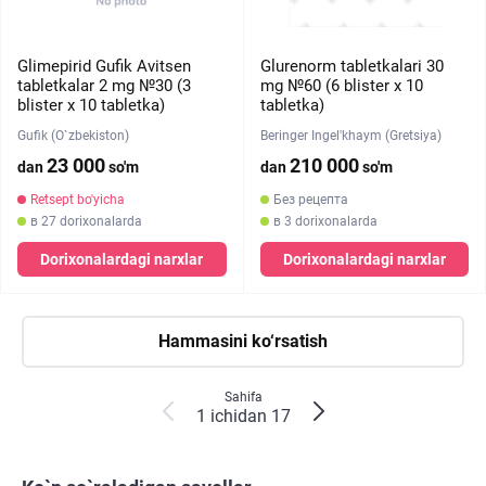
Glimepirid Gufik Avitsen
Glurenorm tabletkalari 30
tabletkalar 2 mg №30 (3
mg №60 (6 blister х 10
blister х 10 tabletka)
tabletka)
Gufik (O`zbekiston)
Beringer Ingel'khaym (Gretsiya)
23 000
210 000
dan
so'm
dan
so'm
Retsept bo'yicha
Без рецепта
в 27 dorixonalarda
в 3 dorixonalarda
Dorixonalardagi narxlar
Dorixonalardagi narxlar
Hammasini ko‘rsatish
Sahifa
1 ichidan 17