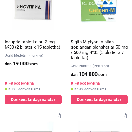
Insuprid tabletkalari 2 mg
Siglip-M plyonka bilan
№30 (2 blister х 15 tabletka)
qoplangan planshetlar 50 mg
/ 500 mg №35 (5 blister х 7
Uorld Medetsin (Turkiya)
tabletka)
19 000
dan
so'm
Getz Pharma (Pokiston)
104 800
dan
so'm
Retsept bo'yicha
Retsept bo'yicha
в 135 dorixonalarda
в 549 dorixonalarda
Dorixonalardagi narxlar
Dorixonalardagi narxlar