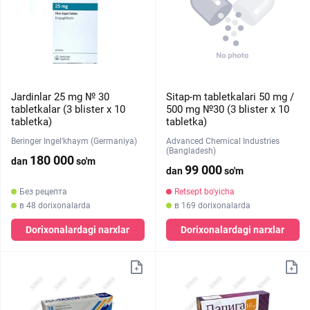
Jardinlar 25 mg № 30
Sitap-m tabletkalari 50 mg /
tabletkalar (3 blister х 10
500 mg №30 (3 blister х 10
tabletka)
tabletka)
Beringer Ingel'khaym (Germaniya)
Аdvanced Chemical Industries
(Bangladesh)
180 000
dan
so'm
99 000
dan
so'm
Без рецепта
Retsept bo'yicha
в 48 dorixonalarda
в 169 dorixonalarda
Dorixonalardagi narxlar
Dorixonalardagi narxlar