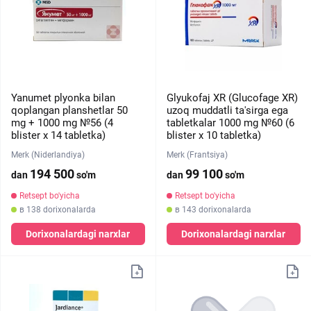
Yanumet plyonka bilan
Glyukofaj XR (Glucofage XR)
qoplangan planshetlar 50
uzoq muddatli ta'sirga ega
mg + 1000 mg №56 (4
tabletkalar 1000 mg №60 (6
blister х 14 tabletka)
blister х 10 tabletka)
Merk (Niderlandiya)
Merk (Frantsiya)
194 500
99 100
dan
so'm
dan
so'm
Retsept bo'yicha
Retsept bo'yicha
в 138 dorixonalarda
в 143 dorixonalarda
Dorixonalardagi narxlar
Dorixonalardagi narxlar