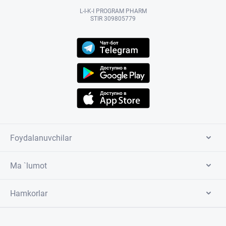
L-I-K-I PROGRAM PHARM
STIR 309805779
Foydalanuvchilar
Ma `lumot
Hamkorlar