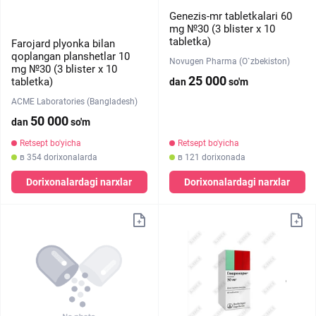
Genezis-mr tabletkalari 60
mg №30 (3 blister х 10
tabletka)
Farojard plyonka bilan
qoplangan planshetlar 10
Novugen Pharma (O`zbekiston)
mg №30 (3 blister х 10
25 000
tabletka)
dan
so'm
ACME Laboratories (Bangladesh)
50 000
dan
so'm
Retsept bo'yicha
Retsept bo'yicha
в 354 dorixonalarda
в 121 dorixonada
Dorixonalardagi narxlar
Dorixonalardagi narxlar