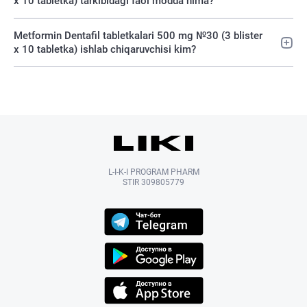
х 10 tabletka) tarkibidagi faol modda nima?
Metformin Dentafil tabletkalari 500 mg №30 (3 blister
х 10 tabletka) ishlab chiqaruvchisi kim?
L-I-K-I PROGRAM PHARM
STIR 309805779