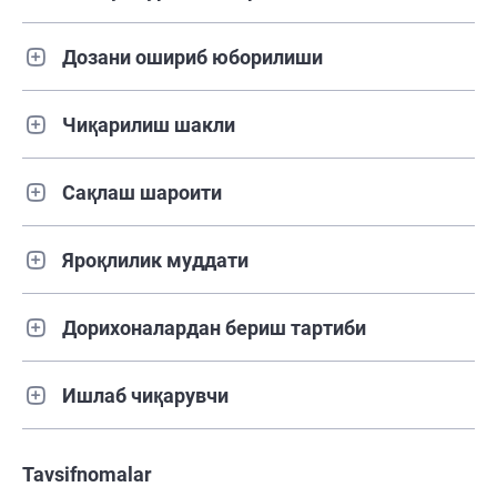
Дозани ошириб юборилиши
Чиқарилиш шакли
Сақлаш шароити
Яроқлилик муддати
Дорихоналардан бериш тартиби
Ишлаб чиқарувчи
Tavsifnomalar