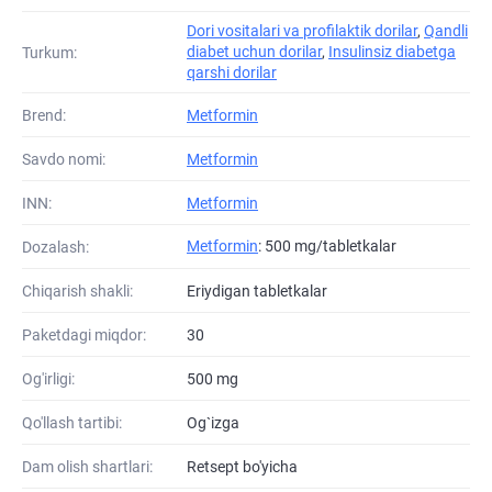
Dori vositalari va profilaktik dorilar
,
Qandli
diabet uchun dorilar
,
Insulinsiz diabetga
Turkum:
qarshi dorilar
Brend:
Metformin
Savdo nomi:
Metformin
INN:
Metformin
Metformin
: 500 mg/tabletkalar
Dozalash:
Chiqarish shakli:
Eriydigan tabletkalar
Paketdagi miqdor:
30
Og'irligi:
500 mg
Qo'llash tartibi:
Og`izga
Dam olish shartlari:
Retsept bo'yicha