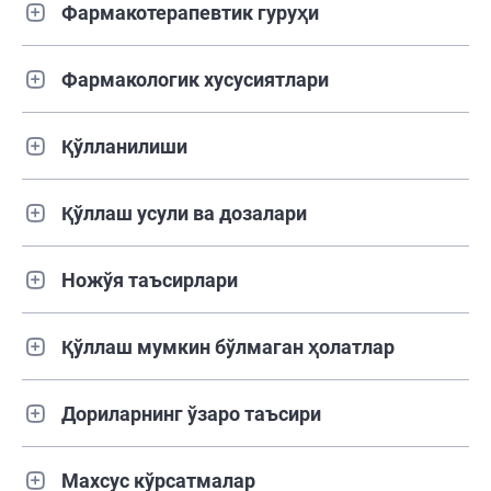
Фармакотерапевтик гуруҳи
Фармакологик хусусиятлари
Қўлланилиши
Қўллаш усули ва дозалари
Ножўя таъсирлари
Қўллаш мумкин бўлмаган ҳолатлар
Дориларнинг ўзаро таъсири
Махсус кўрсатмалар