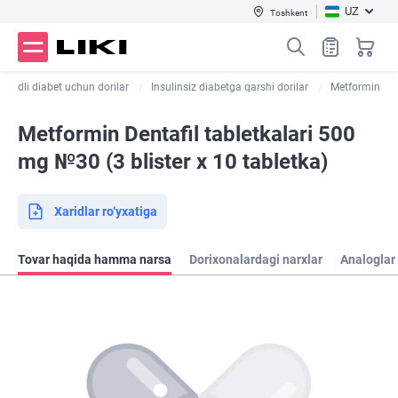
UZ
Toshkent
Qandli diabet uchun dorilar
Insulinsiz diabetga qarshi dorilar
Metformin
Metformin Dentafil tabletkalari 500
mg №30 (3 blister х 10 tabletka)
Xaridlar ro‘yxatiga
Tovar haqida hamma narsa
Dorixonalardagi narxlar
Analoglar 