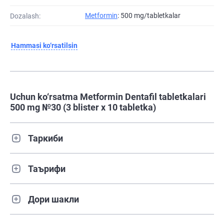
Metformin
: 500 mg/tabletkalar
Dozalash:
Hammasi ko‘rsatilsin
Uchun ko‘rsatma Metformin Dentafil tabletkalari
500 mg №30 (3 blister х 10 tabletka)
Таркиби
Таърифи
Дори шакли