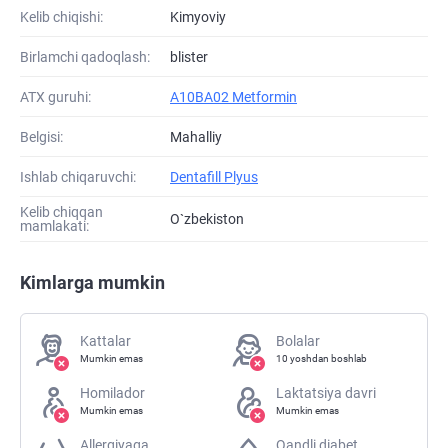
Kelib chiqishi:
Kimyoviy
Birlamchi qadoqlash:
blister
ATХ guruhi:
A10BA02 Metformin
Belgisi:
Mahalliy
Ishlab chiqaruvchi:
Dentafill Plyus
Kelib chiqqan
O`zbekiston
mamlakati:
Kimlarga mumkin
Kattalar
Bolalar
Mumkin emas
10 yoshdan boshlab
Homilador
Laktatsiya davri
Mumkin emas
Mumkin emas
Allergiyaga
Qandli diabet