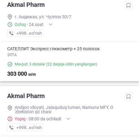
Akmal Pharm
г. Андижан, ул. Чулпон 50/7
Ochiq
·
24 soat
+998 (91) XXX-XX-XX
кo’rish
САТЕЛЛИТ Экспресс глюкометр + 25 полосок
ЭЛТА
Mavjud: 3 donalar
(22 daqiqa oldin yangilangan)
303 000
so'm
Akmal Pharm
Andijon viloyati. Jalaquduq tuman, Namuna MFY, O
'zbekiston qo' chasi
Yopiq
·
08:00 da ochiladi
+998 (90) XXX-XX-XX
кo’rish