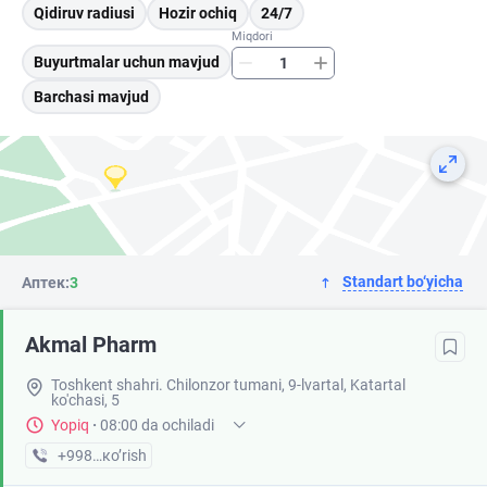
Qidiruv radiusi
Hozir ochiq
24/7
Miqdori
Buyurtmalar uchun mavjud
Barchasi mavjud
Standart bo‘yicha
Аптек:
3
Akmal Pharm
Toshkent shahri. Chilonzor tumani, 9-lvartal, Katartal
ko'chasi, 5
Yopiq
·
08:00 da ochiladi
+998 (99) XXX-XX-XX
кo’rish