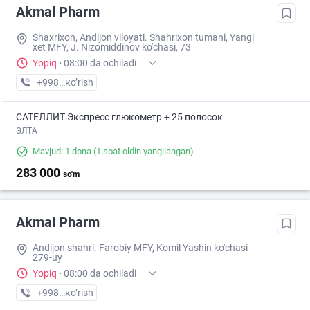
Akmal Pharm
Shaxrixon, Andijon viloyati. Shahrixon tumani, Yangi
xet MFY, J. Nizomiddinov ko'chasi, 73
Yopiq
·
08:00 da ochiladi
+998 (90) XXX-XX-XX
кo’rish
САТЕЛЛИТ Экспресс глюкометр + 25 полосок
ЭЛТА
Mavjud: 1 dona
(1 soat oldin yangilangan)
283 000
so'm
Akmal Pharm
Andijon shahri. Farobiy MFY, Komil Yashin ko'chasi
279-uy
Yopiq
·
08:00 da ochiladi
+998 (90) XXX-XX-XX
кo’rish