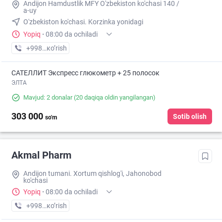
Andijon Hamdustlik MFY O'zbekiston ko'chasi 140 /
a-uy
O'zbekiston ko'chasi. Korzinka yonidagi
Yopiq
·
08:00 da ochiladi
+998 (90) XXX-XX-XX
кo’rish
САТЕЛЛИТ Экспресс глюкометр + 25 полосок
ЭЛТА
Mavjud: 2 donalar
(20 daqiqa oldin yangilangan)
303 000
Sotib olish
so'm
Akmal Pharm
Andijon tumani. Xortum qishlog'i, Jahonobod
ko'chasi
Yopiq
·
08:00 da ochiladi
+998 (91) XXX-XX-XX
кo’rish