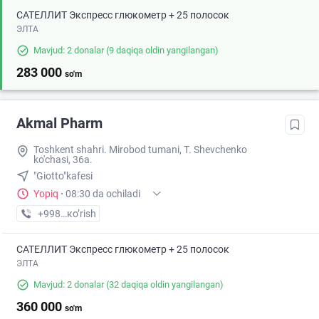
САТЕЛЛИТ Экспресс глюкометр + 25 полосок
ЭЛТА
Mavjud: 2 donalar
(9 daqiqa oldin yangilangan)
283 000
so'm
Akmal Pharm
Toshkent shahri. Mirobod tumani, T. Shevchenko
ko'chasi, 36a.
"Giotto"kafesi
Yopiq
·
08:30 da ochiladi
+998 (99) XXX-XX-XX
кo’rish
САТЕЛЛИТ Экспресс глюкометр + 25 полосок
ЭЛТА
Mavjud: 2 donalar
(32 daqiqa oldin yangilangan)
360 000
so'm