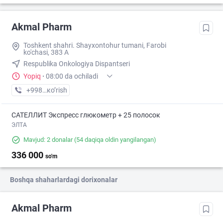
Akmal Pharm
Toshkent shahri. Shayxontohur tumani, Farobi
ko'chasi, 383 A
Respublika Onkologiya Dispantseri
Yopiq
·
08:00 da ochiladi
+998 (99) XXX-XX-XX
кo’rish
САТЕЛЛИТ Экспресс глюкометр + 25 полосок
ЭЛТА
Mavjud: 2 donalar
(54 daqiqa oldin yangilangan)
336 000
so'm
Boshqa shaharlardagi dorixonalar
Akmal Pharm