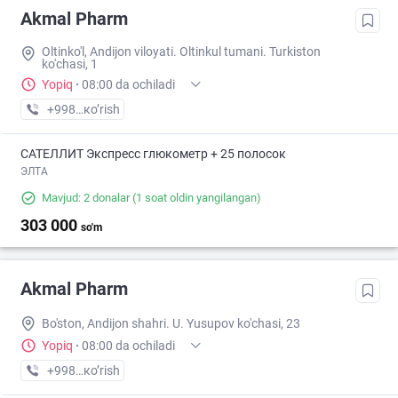
Akmal Pharm
Oltinko'l, Andijon viloyati. Oltinkul tumani. Turkiston
ko'chasi, 1
Yopiq
·
08:00 da ochiladi
+998 (90) XXX-XX-XX
кo’rish
САТЕЛЛИТ Экспресс глюкометр + 25 полосок
ЭЛТА
Mavjud: 2 donalar
(1 soat oldin yangilangan)
303 000
so'm
Akmal Pharm
Bo'ston, Andijon shahri. U. Yusupov ko'chasi, 23
Yopiq
·
08:00 da ochiladi
+998 (90) XXX-XX-XX
кo’rish