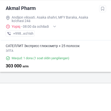
Akmal Pharm
Andijon viloyati. Asaka shahri, MFY Baraka, Asaka
ko'chasi 24a
Yopiq
·
08:00 da ochiladi
+998 (88) XXX-XX-XX
кo’rish
САТЕЛЛИТ Экспресс глюкометр + 25 полосок
ЭЛТА
Mavjud: 1 dona
(1 soat oldin yangilangan)
303 000
so'm