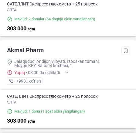
САТЕЛЛИТ Экспресс глюкометр + 25 полосок
ЭЛТА
Mavjud: 2 donalar
(54 daqiqa oldin yangilangan)
303 000
so'm
Akmal Pharm
Jalaquduq, Andijon viloyati. Izboskan tumani,
Moygir KFY, Barxaet ko'chasi, 1
Yopiq
·
08:00 da ochiladi
+998 (90) XXX-XX-XX
кo’rish
САТЕЛЛИТ Экспресс глюкометр + 25 полосок
ЭЛТА
Mavjud: 1 dona
(1 soat oldin yangilangan)
303 000
so'm