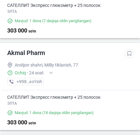
САТЕЛЛИТ Экспресс глюкометр + 25 полосок
ЭЛТА
Mavjud: 1 dona
(7 daqiqa oldin yangilangan)
303 000
so'm
Akmal Pharm
Andijon shahri, Milliy tiklanish, 77
Ochiq
·
24 soat
+998 (91) XXX-XX-XX
кo’rish
САТЕЛЛИТ Экспресс глюкометр + 25 полосок
ЭЛТА
Mavjud: 1 dona
(18 daqiqa oldin yangilangan)
303 000
so'm