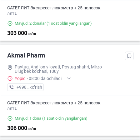
САТЕЛЛИТ Экспресс глюкометр + 25 полосок
ЭЛТА
Mavjud: 2 donalar
(1 soat oldin yangilangan)
303 000
so'm
Akmal Pharm
Paytug, Andijon viloyati, Poytug shahri, Mirzo
Ulug'bek ko'chasi, 10uy
Yopiq
·
08:00 da ochiladi
+998 (90) XXX-XX-XX
кo’rish
САТЕЛЛИТ Экспресс глюкометр + 25 полосок
ЭЛТА
Mavjud: 1 dona
(1 soat oldin yangilangan)
306 000
so'm