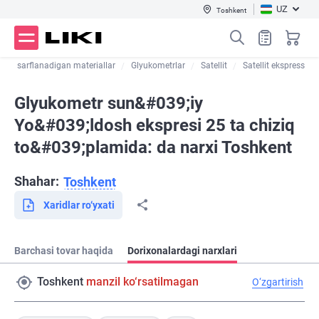
UZ
Toshkent
arga sarflanadigan materiallar
Glyukometrlar
Satellit
Satellit ekspress
Glyukometr sun&#039;iy
Yo&#039;ldosh ekspresi 25 ta chiziq
to&#039;plamida: da narxi Toshkent
Shahar:
Toshkent
Xaridlar ro‘yxati
Barchasi tovar haqida
Dorixonalardagi narxlari
Toshkent
manzil ko‘rsatilmagan
O‘zgartirish