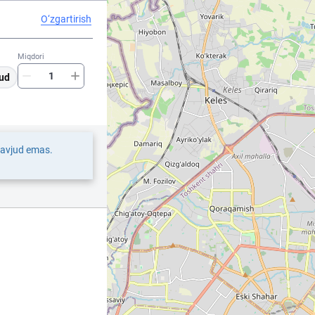
O‘zgartirish
Miqdori
ud
mavjud emas.