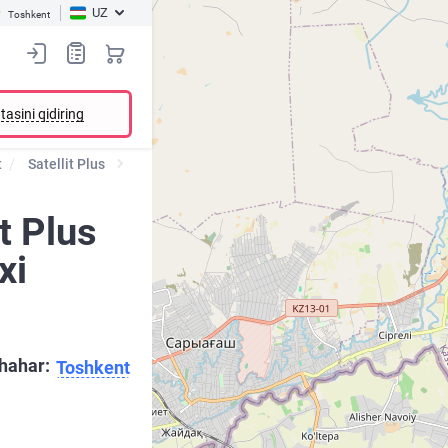
UZ
Toshkent
tasini qidiring
t
Satellit Plus
t Plus
xi
hahar:
Toshkent