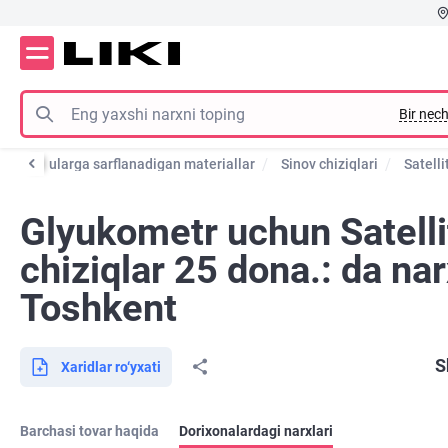
Bir nech
rlar va ularga sarflanadigan materiallar
Sinov chiziqlari
Satelli
Glyukometr uchun Satelli
chiziqlar 25 dona.: da nar
Toshkent
S
Xaridlar ro‘yxati
Barchasi tovar haqida
Dorixonalardagi narxlari