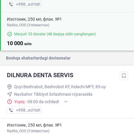
+998 (95) XXX-XX-XX
кo’rish
Изотоник, 250 мл, флак. №1
Radiks, ООО (Узбекистан)
Mavjud: 53 donalar
(48 daqiqa oldin yangilangan)
10 000
so'm
Boshqa shaharlardagi dorixonalar
DILNURA DENTA SERVIS
Quyi Beshrabot, Beshrobot KF, Kelachi MFY, 85-uy
Navbahor Tibbiyot birlashmasi ro'parasida
Yopiq
·
08:00 da ochiladi
+998 (91) XXX-XX-XX
кo’rish
Изотоник, 250 мл, флак. №1
Radiks, ООО (Узбекистан)