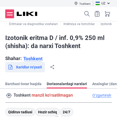
UZ
Toshkent
qon
Eritmalar va diagnostika vositalari
In'ektsiya va tomchilar
Izotonik
Izotonik eritma D / inf. 0,9% 250 ml
(shisha): da narxi Toshkent
Shahar:
Toshkent
Xaridlar ro‘yxati
Barchasi tovar haqida
Dorixonalardagi narxlari
Analoglar (dan
Toshkent
manzil ko‘rsatilmagan
O‘zgartirish
Qidiruv radiusi
Hozir ochiq
24/7