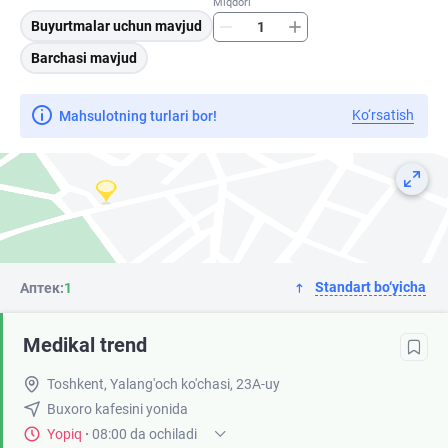
Miqdori
Buyurtmalar uchun mavjud
Barchasi mavjud
Ko‘rsatish
Mahsulotning turlari bor!
Standart bo‘yicha
Аптек:
1
Medikal trend
Toshkent, Yalang'och ko'chasi, 23A-uy
Buxoro kafesini yonida
Yopiq
·
08:00 da ochiladi