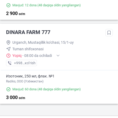
Mavjud: 12 dona
(48 daqiqa oldin yangilangan)
2 900
so'm
DINARA FARM 777
Urganch, Mustaqillik ko'chasi, 15/1-uy
Tuman shifoxonasi
Yopiq
·
08:00 da ochiladi
+998 (91) XXX-XX-XX
кo’rish
Изотоник, 250 мл, флак. №1
Radiks, ООО (Узбекистан)
Mavjud: 60 dona
(48 daqiqa oldin yangilangan)
3 000
so'm