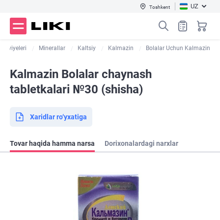
UZ
Toshkent
takviyeleri
Minerallar
Kaltsiy
Kalmazin
Bolalar Uchun Kalmazin
Kalmazin Bolalar chaynash
tabletkalari №30 (shisha)
Xaridlar ro‘yxatiga
Tovar haqida hamma narsa
Dorixonalardagi narxlar