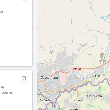
ori
2-uy
a. 350 m,