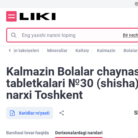
Bir nech
ar va xun takviyeleri
Minerallar
Kaltsiy
Kalmazin
Bolala
Kalmazin Bolalar chayna
tabletkalari №30 (shisha)
narxi Toshkent
S
Xaridlar ro‘yxati
Barchasi tovar haqida
Dorixonalardagi narxlari