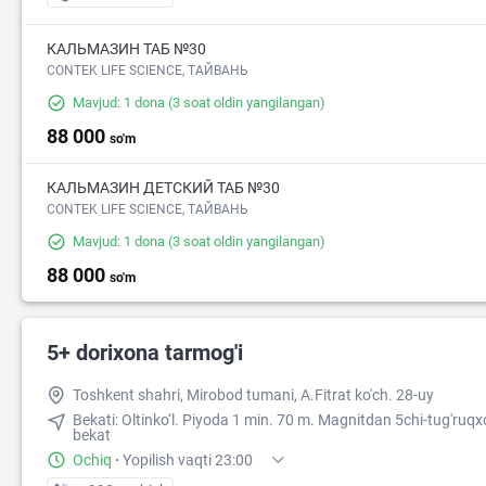
КАЛЬМАЗИН ТАБ №30
CONTEK LIFE SCIENCE, ТАЙВАНЬ
Mavjud: 1 dona
(3 soat oldin yangilangan)
88 000
so'm
КАЛЬМАЗИН ДЕТСКИЙ ТАБ №30
CONTEK LIFE SCIENCE, ТАЙВАНЬ
Mavjud: 1 dona
(3 soat oldin yangilangan)
88 000
so'm
5+ dorixona tarmog'i
Toshkent shahri, Mirobod tumani, A.Fitrat ko'ch. 28-uy
Bekati: Oltinko‘l. Piyoda 1 min. 70 m. Magnitdan 5chi-tug'ruq
bekat
Ochiq
·
Yopilish vaqti 23:00