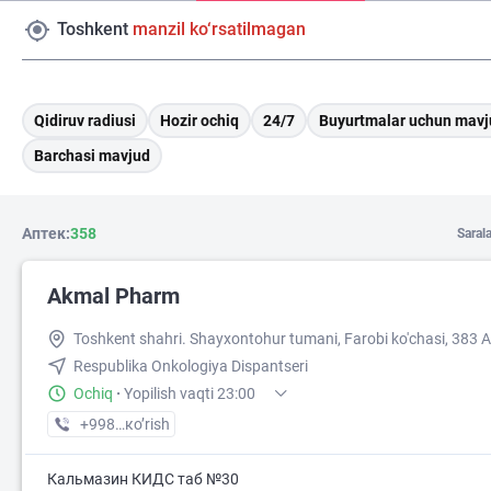
Toshkent
manzil ko‘rsatilmagan
Qidiruv radiusi
Hozir ochiq
24/7
Buyurtmalar uchun mavj
Barchasi mavjud
Аптек:
358
Saral
Akmal Pharm
Toshkent shahri. Shayxontohur tumani, Farobi ko'chasi, 383 A
Respublika Onkologiya Dispantseri
Ochiq
·
Yopilish vaqti 23:00
+998 (99) XXX-XX-XX
кo’rish
Кальмазин КИДС таб №30