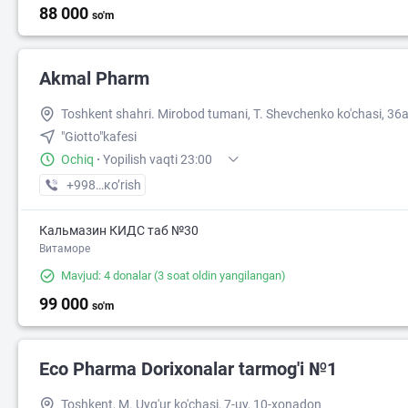
88 000
so'm
Akmal Pharm
Toshkent shahri. Mirobod tumani, T. Shevchenko ko'chasi, 36a
"Giotto"kafesi
Ochiq
·
Yopilish vaqti 23:00
+998 (99) XXX-XX-XX
кo’rish
Кальмазин КИДС таб №30
Витаморе
Mavjud: 4 donalar
(3 soat oldin yangilangan)
99 000
2
so'm
Eco Pharma Dorixonalar tarmog'i №1
Toshkent, M. Uyg'ur ko'chasi, 7-uy, 10-xonadon