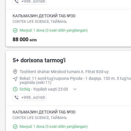
+998 (99) XXX-XX-XX
кo’rish
КАЛЬМАЗИН ДЕТСКИЙ ТАБ №30
CONTEK LIFE SCIENCE, ТАЙВАНЬ
Mavjud: 1 dona
(3 soat oldin yangilangan)
88 000
so'm
5+ dorixona tarmog'i
Toshkent shahar Mirobod tumani A. Fitrat 83d-uy
Bekat: 11-sonli tug'ruqxona Piyoda - 1 daqiqa. 150 m. 5 tug'r
yaqinida (eski 11)
Ochiq
·
Yopilish vaqti 23:00
+998 (90) XXX-XX-XX
кo’rish
КАЛЬМАЗИН ДЕТСКИЙ ТАБ №30
CONTEK LIFE SCIENCE, ТАЙВАНЬ
Mavjud: 1 dona
(3 soat oldin yangilangan)