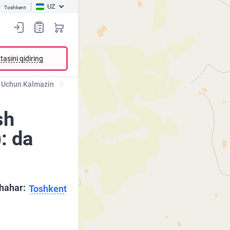
UZ
Toshkent
tasini qidiring
r Uchun Kalmazin
sh
: da
hahar:
Toshkent