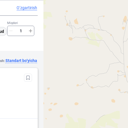
O‘zgartirish
Miqdori
ud
Standart bo‘yicha
ash: