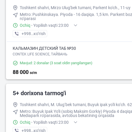
Toshkent shahri, Mirzo Ulug'bek tumani, Parkent ko'ch., 11-uy
Metro: Pushkinskaya. Piyoda - 16 daqiqa. 1,5 km. Parkent boz
ro‘parasi
Ochiq
·
Yopilish vaqti 23:00
+998 (71) XXX-XX-XX
кo’rish
КАЛЬМАЗИН ДЕТСКИЙ ТАБ №30
CONTEK LIFE SCIENCE, ТАЙВАНЬ
Mavjud: 2 donalar
(3 soat oldin yangilangan)
88 000
so'm
5+ dorixona tarmog'i
Toshkent shahri, M. Ulug‘bek tumani, Buyuk ipak yo'li ko‘ch. 6
Metro: Buyuk Ipak Yo'li (sobiq Maksim Gorkiy) Piyoda 4 daqiq
Mediapark ro'parasida, avtobus bekatining orqasida
Ochiq
·
Yopilish vaqti 23:00
+998 (90) XXX-XX-XX
кo’rish