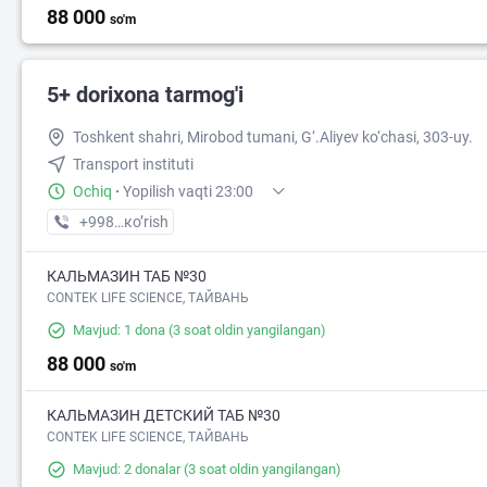
88 000
so'm
5+ dorixona tarmog'i
Toshkent shahri, Mirobod tumani, G‘.Aliyev ko‘chasi, 303-uy.
Transport instituti
Ochiq
·
Yopilish vaqti 23:00
+998 (71) XXX-XX-XX
кo’rish
КАЛЬМАЗИН ТАБ №30
CONTEK LIFE SCIENCE, ТАЙВАНЬ
Mavjud: 1 dona
(3 soat oldin yangilangan)
88 000
so'm
КАЛЬМАЗИН ДЕТСКИЙ ТАБ №30
CONTEK LIFE SCIENCE, ТАЙВАНЬ
Mavjud: 2 donalar
(3 soat oldin yangilangan)