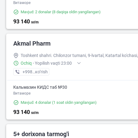
Витаморе
Mavjud: 2 donalar
(8 daqiqa oldin yangilangan)
93 140
so'm
Akmal Pharm
Toshkent shahri. Chilonzor tumani, 9-lvartal, Katartal ko'chasi,
Ochiq
·
Yopilish vaqti 23:00
+998 (99) XXX-XX-XX
кo’rish
Кальмазин КИДС таб №30
Витаморе
Mavjud: 4 donalar
(1 soat oldin yangilangan)
93 140
so'm
5+ dorixona tarmog'i