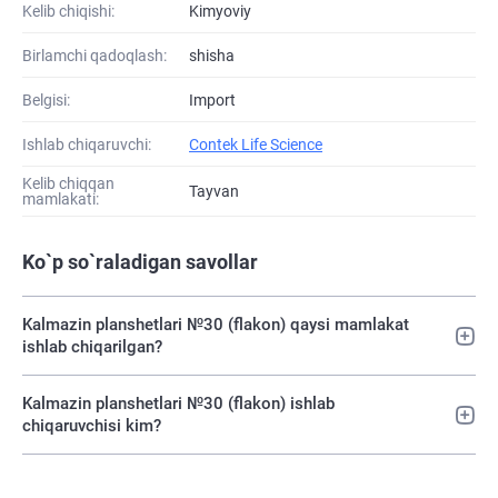
Kelib chiqishi:
Kimyoviy
Birlamchi qadoqlash:
shisha
Belgisi:
Import
Ishlab chiqaruvchi:
Contek Life Science
Kelib chiqqan
Tayvan
mamlakati:
Ko`p so`raladigan savollar
Kalmazin planshetlari №30 (flakon) qaysi mamlakat
ishlab chiqarilgan?
Kalmazin planshetlari №30 (flakon) ishlab
chiqaruvchisi kim?