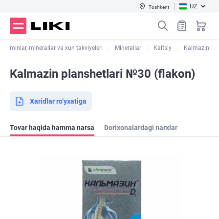
UZ
Toshkent
Vitaminlar, minerallar va xun takviyeleri
Minerallar
Kaltsiy
Kalmazin
Kalmazin planshetlari №30 (flakon)
Xaridlar ro‘yxatiga
Tovar haqida hamma narsa
Dorixonalardagi narxlar