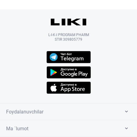
L-I-K-I PROGRAM PHARM
STIR 309805779
Foydalanuvchilar
Ma `lumot