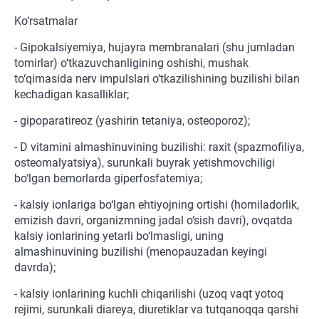
Ko‘rsatmalar
- Gipokalsiyemiya, hujayra membranalari (shu jumladan
tomirlar) o‘tkazuvchanligining oshishi, mushak
to‘qimasida nerv impulslari o‘tkazilishining buzilishi bilan
kechadigan kasalliklar;
- gipoparatireoz (yashirin tetaniya, osteoporoz);
- D vitamini almashinuvining buzilishi: raxit (spazmofiliya,
osteomalyatsiya), surunkali buyrak yetishmovchiligi
bo‘lgan bemorlarda giperfosfatemiya;
- kalsiy ionlariga bo‘lgan ehtiyojning ortishi (homiladorlik,
emizish davri, organizmning jadal o‘sish davri), ovqatda
kalsiy ionlarining yetarli bo‘lmasligi, uning
almashinuvining buzilishi (menopauzadan keyingi
davrda);
- kalsiy ionlarining kuchli chiqarilishi (uzoq vaqt yotoq
rejimi, surunkali diareya, diuretiklar va tutqanoqqa qarshi