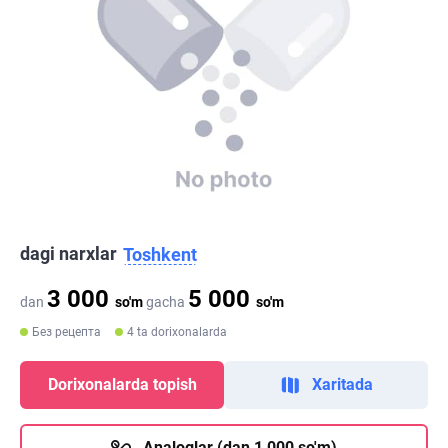
dagi narxlar
Toshkent
3 000
5 000
dan
so'm
gacha
so'm
Без рецепта
4 ta dorixonalarda
Dorixonalarda topish
Xaritada
Analoglar (dan 1 000 so'm)