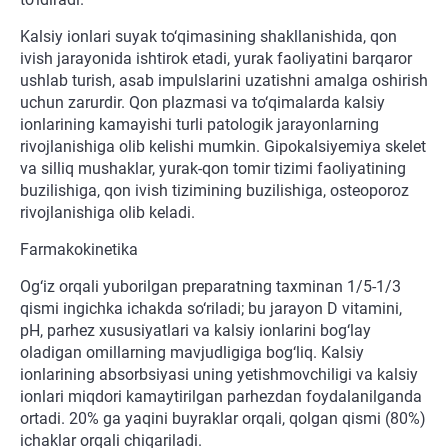
Kalsiy ionlari suyak to‘qimasining shakllanishida, qon
ivish jarayonida ishtirok etadi, yurak faoliyatini barqaror
ushlab turish, asab impulslarini uzatishni amalga oshirish
uchun zarurdir. Qon plazmasi va to‘qimalarda kalsiy
ionlarining kamayishi turli patologik jarayonlarning
rivojlanishiga olib kelishi mumkin. Gipokalsiyemiya skelet
va silliq mushaklar, yurak-qon tomir tizimi faoliyatining
buzilishiga, qon ivish tizimining buzilishiga, osteoporoz
rivojlanishiga olib keladi.
Farmakokinetika
Og‘iz orqali yuborilgan preparatning taxminan 1/5-1/3
qismi ingichka ichakda so‘riladi; bu jarayon D vitamini,
pH, parhez xususiyatlari va kalsiy ionlarini bog‘lay
oladigan omillarning mavjudligiga bog‘liq. Kalsiy
ionlarining absorbsiyasi uning yetishmovchiligi va kalsiy
ionlari miqdori kamaytirilgan parhezdan foydalanilganda
ortadi. 20% ga yaqini buyraklar orqali, qolgan qismi (80%)
ichaklar orqali chiqariladi.