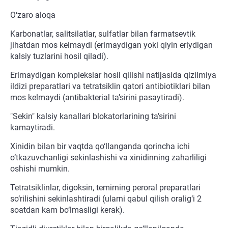
O‘zaro aloqa
Karbonatlar, salitsilatlar, sulfatlar bilan farmatsevtik
jihatdan mos kelmaydi (erimaydigan yoki qiyin eriydigan
kalsiy tuzlarini hosil qiladi).
Erimaydigan komplekslar hosil qilishi natijasida qizilmiya
ildizi preparatlari va tetratsiklin qatori antibiotiklari bilan
mos kelmaydi (antibakterial ta’sirini pasaytiradi).
"Sekin" kalsiy kanallari blokatorlarining ta’sirini
kamaytiradi.
Xinidin bilan bir vaqtda qo‘llanganda qorincha ichi
o‘tkazuvchanligi sekinlashishi va xinidinning zaharliligi
oshishi mumkin.
Tetratsiklinlar, digoksin, temirning peroral preparatlari
so‘rilishini sekinlashtiradi (ularni qabul qilish oralig‘i 2
soatdan kam bo‘lmasligi kerak).