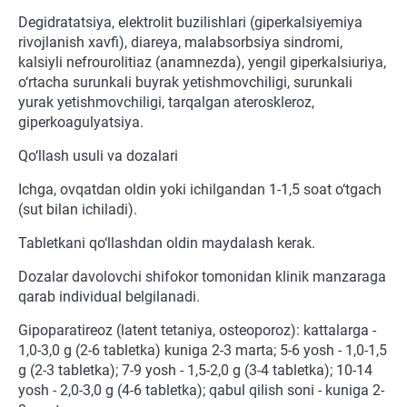
Degidratatsiya, elektrolit buzilishlari (giperkalsiyemiya
rivojlanish xavfi), diareya, malabsorbsiya sindromi,
kalsiyli nefrourolitiaz (anamnezda), yengil giperkalsiuriya,
o‘rtacha surunkali buyrak yetishmovchiligi, surunkali
yurak yetishmovchiligi, tarqalgan ateroskleroz,
giperkoagulyatsiya.
Qo‘llash usuli va dozalari
Ichga, ovqatdan oldin yoki ichilgandan 1-1,5 soat o‘tgach
(sut bilan ichiladi).
Tabletkani qo‘llashdan oldin maydalash kerak.
Dozalar davolovchi shifokor tomonidan klinik manzaraga
qarab individual belgilanadi.
Gipoparatireoz (latent tetaniya, osteoporoz): kattalarga -
1,0-3,0 g (2-6 tabletka) kuniga 2-3 marta; 5-6 yosh - 1,0-1,5
g (2-3 tabletka); 7-9 yosh - 1,5-2,0 g (3-4 tabletka); 10-14
yosh - 2,0-3,0 g (4-6 tabletka); qabul qilish soni - kuniga 2-