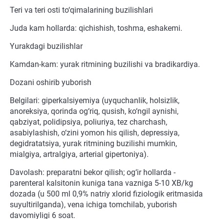
Teri va teri osti to‘qimalarining buzilishlari
Juda kam hollarda: qichishish, toshma, eshakemi.
Yurakdagi buzilishlar
Kamdan-kam: yurak ritmining buzilishi va bradikardiya.
Dozani oshirib yuborish
Belgilari: giperkalsiyemiya (uyquchanlik, holsizlik,
anoreksiya, qorinda og‘riq, qusish, ko‘ngil aynishi,
qabziyat, polidipsiya, poliuriya, tez charchash,
asabiylashish, o‘zini yomon his qilish, depressiya,
degidratatsiya, yurak ritmining buzilishi mumkin,
mialgiya, artralgiya, arterial gipertoniya).
Davolash: preparatni bekor qilish; og‘ir hollarda -
parenteral kalsitonin kuniga tana vazniga 5-10 XB/kg
dozada (u 500 ml 0,9% natriy xlorid fiziologik eritmasida
suyultirilganda), vena ichiga tomchilab, yuborish
davomiyligi 6 soat.