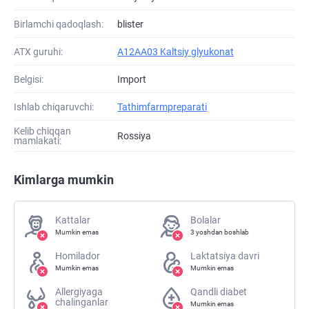
Birlamchi qadoqlash:
blister
ATХ guruhi:
A12AA03 Kaltsiy glyukonat
Belgisi:
Import
Ishlab chiqaruvchi:
Tathimfarmpreparati
Kelib chiqqan
Rossiya
mamlakati:
Kimlarga mumkin
Kattalar
Bolalar
Mumkin emas
3 yoshdan boshlab
Homilador
Laktatsiya davri
Mumkin emas
Mumkin emas
Allergiyaga
Qandli diabet
chalinganlar
Mumkin emas