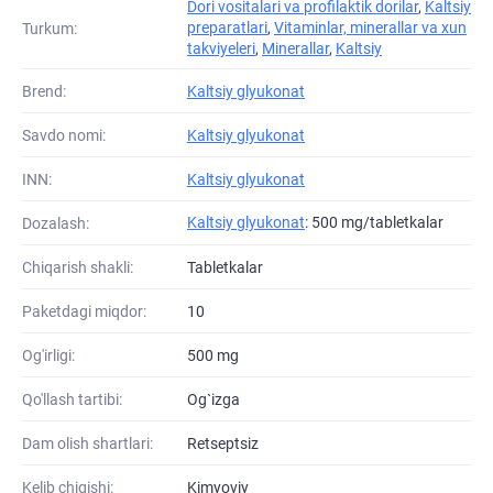
Dori vositalari va profilaktik dorilar
,
Kaltsiy
preparatlari
,
Vitaminlar, minerallar va xun
Turkum:
takviyeleri
,
Minerallar
,
Kaltsiy
Brend:
Kaltsiy glyukonat
Savdo nomi:
Kaltsiy glyukonat
INN:
Kaltsiy glyukonat
Kaltsiy glyukonat
: 500 mg/tabletkalar
Dozalash:
Chiqarish shakli:
Tabletkalar
Paketdagi miqdor:
10
Og'irligi:
500 mg
Qo'llash tartibi:
Og`izga
Dam olish shartlari:
Retseptsiz
Kelib chiqishi:
Kimyoviy