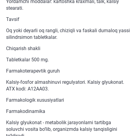
Yordamchi moddalar: kartoshka kraxmali, talk, kalsiy
stearati.
Tavsif
Oq yoki deyarli oq rangli, chiziqli va faskali dumaloq yassi
silindrsimon tabletkalar.
Chiqarish shakli
Tabletkalar 500 mg.
Farmakoterapevtik guruh
Kalsiy-fosfor almashinuvi regulyatori. Kalsiy glyukonat.
ATX kodi: A12AA03.
Farmakologik xususiyatlari
Farmakodinamika
Kalsiy glyukonat - metabolik jarayonlarni tartibga
soluvchi vosita bo‘lib, organizmda kalsiy tanqisligini
to‘ldiradi.