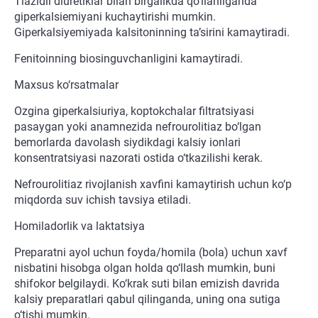
Tiazidli diuretiklar bilan birgalikda qo‘llanilganda
giperkalsiemiyani kuchaytirishi mumkin.
Giperkalsiyemiyada kalsitoninning ta’sirini kamaytiradi.
Fenitoinning biosinguvchanligini kamaytiradi.
Maxsus ko‘rsatmalar
Ozgina giperkalsiuriya, koptokchalar filtratsiyasi
pasaygan yoki anamnezida nefrourolitiaz bo‘lgan
bemorlarda davolash siydikdagi kalsiy ionlari
konsentratsiyasi nazorati ostida o‘tkazilishi kerak.
Nefrourolitiaz rivojlanish xavfini kamaytirish uchun ko‘p
miqdorda suv ichish tavsiya etiladi.
Homiladorlik va laktatsiya
Preparatni ayol uchun foyda/homila (bola) uchun xavf
nisbatini hisobga olgan holda qo‘llash mumkin, buni
shifokor belgilaydi. Ko‘krak suti bilan emizish davrida
kalsiy preparatlari qabul qilinganda, uning ona sutiga
o‘tishi mumkin.