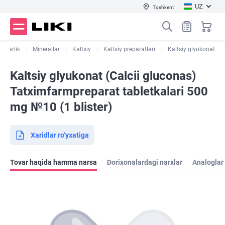
UZ
Toshkent
orgarlik
Minerallar
Kaltsiy
Kaltsiy preparatlari
Kaltsiy glyukonat
Kaltsiy glyukonat (Calcii gluconas)
Tatximfarmpreparat tabletkalari 500
mg №10 (1 blister)
Xaridlar ro‘yxatiga
Tovar haqida hamma narsa
Dorixonalardagi narxlar
Analoglar 