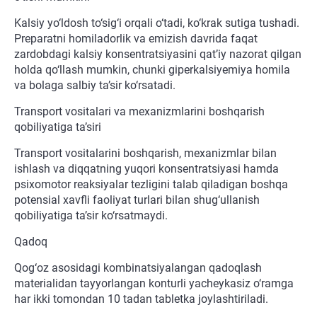
Kalsiy yo‘ldosh to‘sig‘i orqali o‘tadi, ko‘krak sutiga tushadi.
Preparatni homiladorlik va emizish davrida faqat
zardobdagi kalsiy konsentratsiyasini qat’iy nazorat qilgan
holda qo‘llash mumkin, chunki giperkalsiyemiya homila
va bolaga salbiy ta’sir ko‘rsatadi.
Transport vositalari va mexanizmlarini boshqarish
qobiliyatiga ta’siri
Transport vositalarini boshqarish, mexanizmlar bilan
ishlash va diqqatning yuqori konsentratsiyasi hamda
psixomotor reaksiyalar tezligini talab qiladigan boshqa
potensial xavfli faoliyat turlari bilan shug‘ullanish
qobiliyatiga ta’sir ko‘rsatmaydi.
Qadoq
Qog‘oz asosidagi kombinatsiyalangan qadoqlash
materialidan tayyorlangan konturli yacheykasiz o‘ramga
har ikki tomondan 10 tadan tabletka joylashtiriladi.