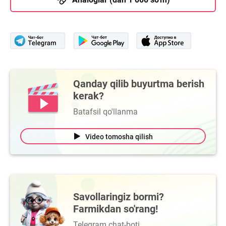
Qanday qilib buyurtma berish
kerak?
Batafsil qo'llanma
Video tomosha qilish
Savollaringiz bormi?
Farmikdan so'rang!
Telegram chat-boti