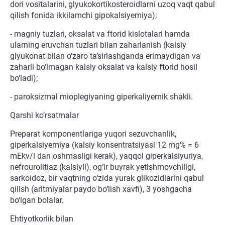
dori vositalarini, glyukokortikosteroidlarni uzoq vaqt qabul
qilish fonida ikkilamchi gipokalsiyemiya);
- magniy tuzlari, oksalat va ftorid kislotalari hamda
ularning eruvchan tuzlari bilan zaharlanish (kalsiy
glyukonat bilan o‘zaro ta’sirlashganda erimaydigan va
zaharli bo‘lmagan kalsiy oksalat va kalsiy ftorid hosil
bo‘ladi);
- paroksizmal mioplegiyaning giperkaliyemik shakli.
Qarshi ko‘rsatmalar
Preparat komponentlariga yuqori sezuvchanlik,
giperkalsiyemiya (kalsiy konsentratsiyasi 12 mg% = 6
mEkv/l dan oshmasligi kerak), yaqqol giperkalsiyuriya,
nefrourolitiaz (kalsiyli), og‘ir buyrak yetishmovchiligi,
sarkoidoz, bir vaqtning o‘zida yurak glikozidlarini qabul
qilish (aritmiyalar paydo bo‘lish xavfi), 3 yoshgacha
bo‘lgan bolalar.
Ehtiyotkorlik bilan