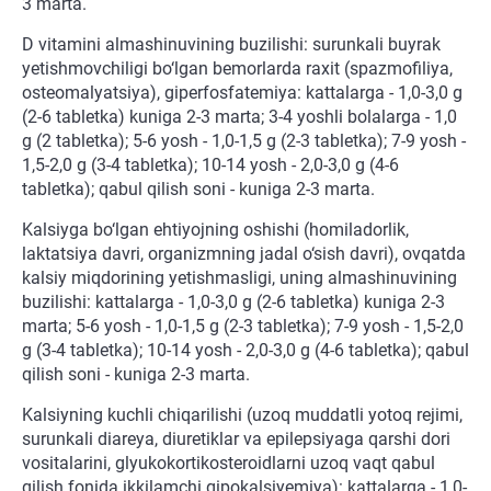
3 marta.
D vitamini almashinuvining buzilishi: surunkali buyrak
yetishmovchiligi bo‘lgan bemorlarda raxit (spazmofiliya,
osteomalyatsiya), giperfosfatemiya: kattalarga - 1,0-3,0 g
(2-6 tabletka) kuniga 2-3 marta; 3-4 yoshli bolalarga - 1,0
g (2 tabletka); 5-6 yosh - 1,0-1,5 g (2-3 tabletka); 7-9 yosh -
1,5-2,0 g (3-4 tabletka); 10-14 yosh - 2,0-3,0 g (4-6
tabletka); qabul qilish soni - kuniga 2-3 marta.
Kalsiyga bo‘lgan ehtiyojning oshishi (homiladorlik,
laktatsiya davri, organizmning jadal o‘sish davri), ovqatda
kalsiy miqdorining yetishmasligi, uning almashinuvining
buzilishi: kattalarga - 1,0-3,0 g (2-6 tabletka) kuniga 2-3
marta; 5-6 yosh - 1,0-1,5 g (2-3 tabletka); 7-9 yosh - 1,5-2,0
g (3-4 tabletka); 10-14 yosh - 2,0-3,0 g (4-6 tabletka); qabul
qilish soni - kuniga 2-3 marta.
Kalsiyning kuchli chiqarilishi (uzoq muddatli yotoq rejimi,
surunkali diareya, diuretiklar va epilepsiyaga qarshi dori
vositalarini, glyukokortikosteroidlarni uzoq vaqt qabul
qilish fonida ikkilamchi gipokalsiyemiya): kattalarga - 1,0-