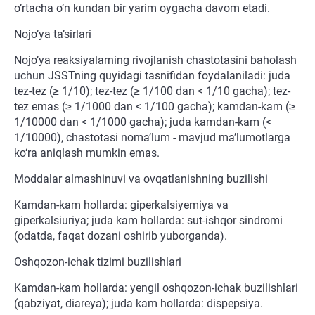
o‘rtacha o‘n kundan bir yarim oygacha davom etadi.
Nojo‘ya ta’sirlari
Nojo‘ya reaksiyalarning rivojlanish chastotasini baholash
uchun JSSTning quyidagi tasnifidan foydalaniladi: juda
tez-tez (≥ 1/10); tez-tez (≥ 1/100 dan < 1/10 gacha); tez-
tez emas (≥ 1/1000 dan < 1/100 gacha); kamdan-kam (≥
1/10000 dan < 1/1000 gacha); juda kamdan-kam (<
1/10000), chastotasi noma’lum - mavjud ma’lumotlarga
ko‘ra aniqlash mumkin emas.
Moddalar almashinuvi va ovqatlanishning buzilishi
Kamdan-kam hollarda: giperkalsiyemiya va
giperkalsiuriya; juda kam hollarda: sut-ishqor sindromi
(odatda, faqat dozani oshirib yuborganda).
Oshqozon-ichak tizimi buzilishlari
Kamdan-kam hollarda: yengil oshqozon-ichak buzilishlari
(qabziyat, diareya); juda kam hollarda: dispepsiya.