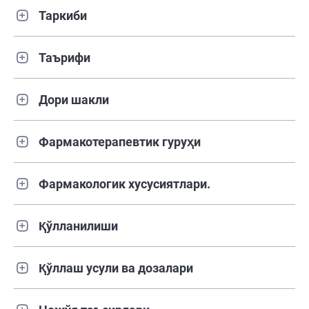
Таркиби
Таърифи
Дори шакли
Фармакотерапевтик гуруҳи
Фармакологик хусусиятлари.
Қўлланилиши
Қўллаш усули ва дозалари