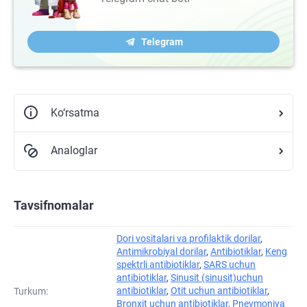
Telegram
Ko‘rsatma
Analoglar
Tavsifnomalar
Dori vositalari va profilaktik dorilar
,
Antimikrobiyal dorilar
,
Antibiotiklar
,
Keng
spektrli antibiotiklar
,
SARS uchun
antibiotiklar
,
Sinusit (sinusit)uchun
antibiotiklar
,
Otit uchun antibiotiklar
,
Turkum:
Bronxit uchun antibiotiklar
,
Pnevmoniya