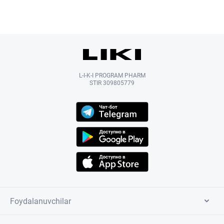
L-I-K-I PROGRAM PHARM
STIR 309805779
Foydalanuvchilar