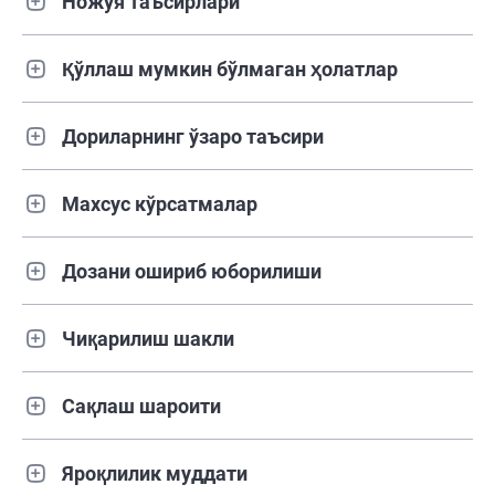
Ножўя таъсирлари
Қўллаш мумкин бўлмаган ҳолатлар
Дориларнинг ўзаро таъсири
Махсус кўрсатмалар
Дозани ошириб юборилиши
Чиқарилиш шакли
Сақлаш шароити
Яроқлилик муддати