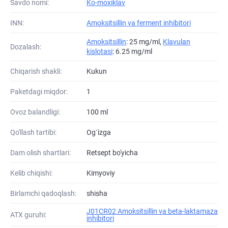
Savdo nomi:
Ko-moxiklav
INN:
Amoksitsillin va ferment inhibitori
Amoksitsillin
: 25 mg/ml,
Klavulan
Dozalash:
kislotasi
: 6.25 mg/ml
Chiqarish shakli:
Kukun
Paketdagi miqdor:
1
Ovoz balandligi:
100 ml
Qo'llash tartibi:
Og`izga
Dam olish shartlari:
Retsept bo'yicha
Kelib chiqishi:
Kimyoviy
Birlamchi qadoqlash:
shisha
J01CR02 Amoksitsillin va beta-laktamaza
ATХ guruhi:
inhibitori