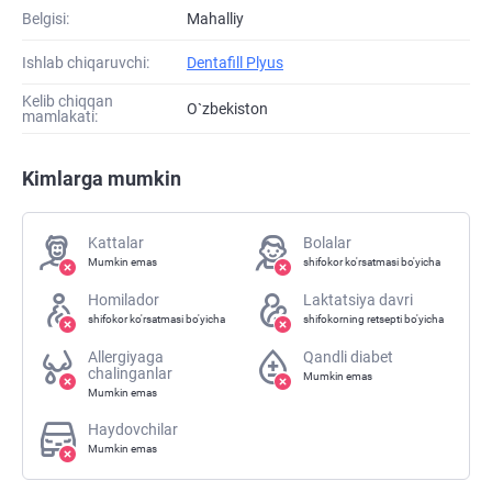
Belgisi:
Mahalliy
Ishlab chiqaruvchi:
Dentafill Plyus
Kelib chiqqan
O`zbekiston
mamlakati:
Kimlarga mumkin
Kattalar
Bolalar
Mumkin emas
shifokor ko'rsatmasi bo'yicha
Homilador
Laktatsiya davri
shifokor ko'rsatmasi bo'yicha
shifokorning retsepti bo'yicha
Allergiyaga
Qandli diabet
chalinganlar
Mumkin emas
Mumkin emas
Haydovchilar
Mumkin emas