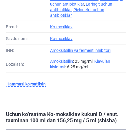
uchun antibiotiklar
,
Laringit uchun
antibiotiklar
,
Pielonefrit uchun
antibiotiklar
Brend:
Ko-moxiklav
Savdo nomi:
Ko-moxiklav
INN:
Amoksitsillin va ferment inhibitori
Amoksitsillin
: 25 mg/ml,
Klavulan
Dozalash:
kislotasi
: 6.25 mg/ml
Hammasi ko‘rsatilsin
Uchun ko‘rsatma Ko-moksiklav kukuni D / vnut.
taxminan 100 ml dan 156,25 mg / 5 ml (shisha)