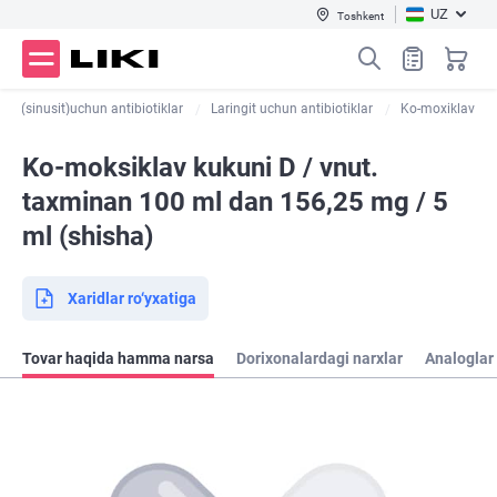
UZ
Toshkent
sit (sinusit)uchun antibiotiklar
Laringit uchun antibiotiklar
Ko-moxiklav
Ko-moksiklav kukuni D / vnut.
taxminan 100 ml dan 156,25 mg / 5
ml (shisha)
Xaridlar ro‘yxatiga
Tovar haqida hamma narsa
Dorixonalardagi narxlar
Analoglar