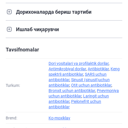
Дорихоналарда бериш тартиби
Ишлаб чиқарувчи
Tavsifnomalar
Dori vositalari va profilaktik dorilar
,
Antimikrobiyal dorilar
,
Antibiotiklar
,
Keng
spektrli antibiotiklar
,
SARS uchun
antibiotiklar
,
Sinusit (sinusit)uchun
antibiotiklar
,
Otit uchun antibiotiklar
,
Turkum:
Bronxit uchun antibiotiklar
,
Pnevmoniya
uchun antibiotiklar
,
Laringit uchun
antibiotiklar
,
Pielonefrit uchun
antibiotiklar
Brend:
Ko-moxiklav