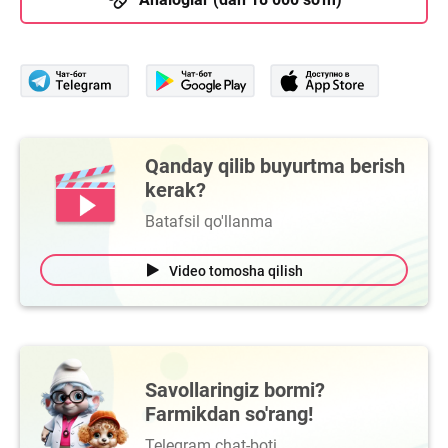
Qanday qilib buyurtma berish
kerak?
Batafsil qo'llanma
Video tomosha qilish
Savollaringiz bormi?
Farmikdan so'rang!
Telegram chat-boti