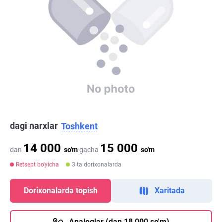
dagi narxlar
Toshkent
14 000
15 000
dan
so'm
gacha
so'm
Retsept bo'yicha
3 ta dorixonalarda
Dorixonalarda topish
Xaritada
Analoglar (dan 18 000 so'm)