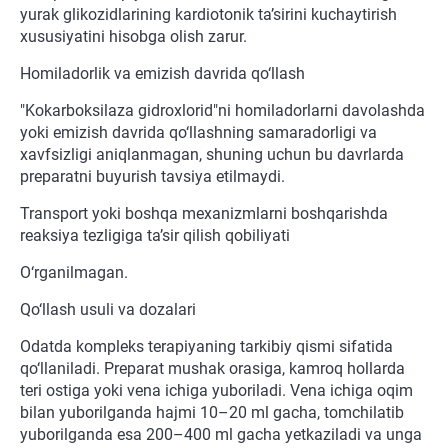
yurak glikozidlarining kardiotonik ta’sirini kuchaytirish
xususiyatini hisobga olish zarur.
Homiladorlik va emizish davrida qo‘llash
"Kokarboksilaza gidroxlorid"ni homiladorlarni davolashda
yoki emizish davrida qo‘llashning samaradorligi va
xavfsizligi aniqlanmagan, shuning uchun bu davrlarda
preparatni buyurish tavsiya etilmaydi.
Transport yoki boshqa mexanizmlarni boshqarishda
reaksiya tezligiga ta’sir qilish qobiliyati
O‘rganilmagan.
Qo‘llash usuli va dozalari
Odatda kompleks terapiyaning tarkibiy qismi sifatida
qo‘llaniladi. Preparat mushak orasiga, kamroq hollarda
teri ostiga yoki vena ichiga yuboriladi. Vena ichiga oqim
bilan yuborilganda hajmi 10–20 ml gacha, tomchilatib
yuborilganda esa 200–400 ml gacha yetkaziladi va unga