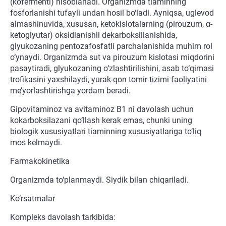
(kofermenti) hisoblanadi. Organizmda tiaminning
fosforlanishi tufayli undan hosil bo‘ladi. Ayniqsa, uglevod
almashinuvida, xususan, ketokislotalarning (pirouzum, α-
ketoglyutar) oksidlanishli dekarboksillanishida,
glyukozaning pentozafosfatli parchalanishida muhim rol
o‘ynaydi. Organizmda sut va pirouzum kislotasi miqdorini
pasaytiradi, glyukozaning o‘zlashtirilishini, asab to‘qimasi
trofikasini yaxshilaydi, yurak-qon tomir tizimi faoliyatini
me’yorlashtirishga yordam beradi.
Gipovitaminoz va avitaminoz B1 ni davolash uchun
kokarboksilazani qo‘llash kerak emas, chunki uning
biologik xususiyatlari tiaminning xususiyatlariga to‘liq
mos kelmaydi.
Farmakokinetika
Organizmda to‘planmaydi. Siydik bilan chiqariladi.
Ko‘rsatmalar
Kompleks davolash tarkibida: