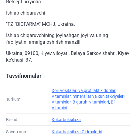
Retsept bo‘yicha.
Ishlab chiqaruvchi
"FZ "BIOFARMA" MCHJ, Ukraina.
Ishlab chiqaruvchining joylashgan joyi va uning
faoliyatini amalga oshirish manzili.
Ukraina, 09100, Kiyev viloyati, Belaya Serkov shahri, Kiyev
ko‘chasi, 37.
Tavsifnomalar
Dori vositalari va profilaktik dorilar
,
Vitaminlar, minerallar va xun takviyeleri
,
Turkum:
Vitaminlar
,
B guruhi vitaminlari
,
B1
Vitamini
Brend:
Kokarboksilaza
Savdo nomi:
Kokarboksilaza Gidroxlorid