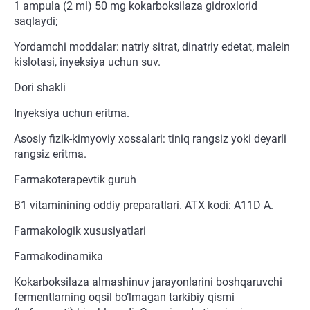
1 ampula (2 ml) 50 mg kokarboksilaza gidroxlorid
saqlaydi;
Yordamchi moddalar: natriy sitrat, dinatriy edetat, malein
kislotasi, inyeksiya uchun suv.
Dori shakli
Inyeksiya uchun eritma.
Asosiy fizik-kimyoviy xossalari: tiniq rangsiz yoki deyarli
rangsiz eritma.
Farmakoterapevtik guruh
B1 vitaminining oddiy preparatlari. ATX kodi: A11D A.
Farmakologik xususiyatlari
Farmakodinamika
Kokarboksilaza almashinuv jarayonlarini boshqaruvchi
fermentlarning oqsil bo‘lmagan tarkibiy qismi