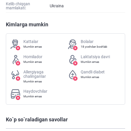
Kelib chiqqan
Ukraina
mamlakati:
Kimlarga mumkin
Kattalar
Bolalar
Mumkin emas
18 yoshdan boshlab
Homilador
Laktatsiya davri
Mumkin emas
Mumkin emas
Allergiyaga
Qandli diabet
chalinganlar
Mumkin emas
Mumkin emas
Haydovchilar
Mumkin emas
Ko`p so`raladigan savollar