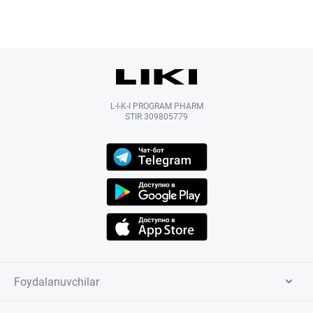
L-I-K-I PROGRAM PHARM
STIR 309805779
Foydalanuvchilar