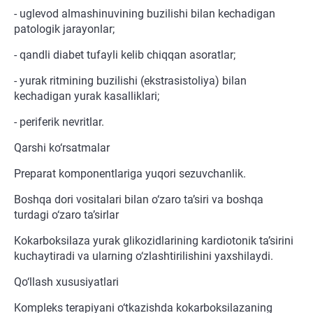
- uglevod almashinuvining buzilishi bilan kechadigan
patologik jarayonlar;
- qandli diabet tufayli kelib chiqqan asoratlar;
- yurak ritmining buzilishi (ekstrasistoliya) bilan
kechadigan yurak kasalliklari;
- periferik nevritlar.
Qarshi ko‘rsatmalar
Preparat komponentlariga yuqori sezuvchanlik.
Boshqa dori vositalari bilan o‘zaro ta’siri va boshqa
turdagi o‘zaro ta’sirlar
Kokarboksilaza yurak glikozidlarining kardiotonik ta’sirini
kuchaytiradi va ularning o‘zlashtirilishini yaxshilaydi.
Qo‘llash xususiyatlari
Kompleks terapiyani o‘tkazishda kokarboksilazaning