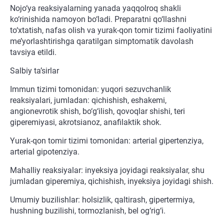
Nojo‘ya reaksiyalarning yanada yaqqolroq shakli
ko‘rinishida namoyon bo‘ladi. Preparatni qo‘llashni
to‘xtatish, nafas olish va yurak-qon tomir tizimi faoliyatini
me’yorlashtirishga qaratilgan simptomatik davolash
tavsiya etildi.
Salbiy ta’sirlar
Immun tizimi tomonidan: yuqori sezuvchanlik
reaksiyalari, jumladan: qichishish, eshakemi,
angionevrotik shish, bo‘g‘ilish, qovoqlar shishi, teri
giperemiyasi, akrotsianoz, anafilaktik shok.
Yurak-qon tomir tizimi tomonidan: arterial gipertenziya,
arterial gipotenziya.
Mahalliy reaksiyalar: inyeksiya joyidagi reaksiyalar, shu
jumladan giperemiya, qichishish, inyeksiya joyidagi shish.
Umumiy buzilishlar: holsizlik, qaltirash, gipertermiya,
hushning buzilishi, tormozlanish, bel og‘rig‘i.