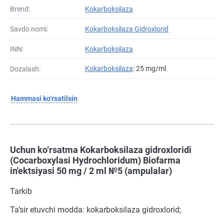
Brend:
Kokarboksilaza
Savdo nomi:
Kokarboksilaza Gidroxlorid
INN:
Kokarboksilaza
Kokarboksilaza
: 25 mg/ml
Dozalash:
Hammasi ko‘rsatilsin
Uchun ko‘rsatma Kokarboksilaza gidroxloridi
(Cocarboxylasi Hydrochloridum) Biofarma
in'ektsiyasi 50 mg / 2 ml №5 (ampulalar)
Tarkib
Ta’sir etuvchi modda: kokarboksilaza gidroxlorid;