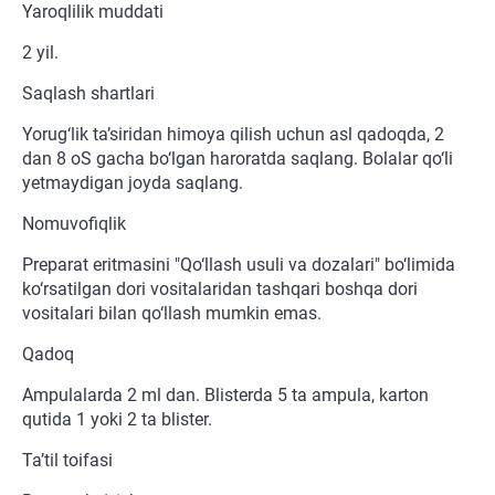
Yaroqlilik muddati
2 yil.
Saqlash shartlari
Yorug‘lik ta’siridan himoya qilish uchun asl qadoqda, 2
dan 8 oS gacha bo‘lgan haroratda saqlang. Bolalar qo‘li
yetmaydigan joyda saqlang.
Nomuvofiqlik
Preparat eritmasini "Qo‘llash usuli va dozalari" bo‘limida
ko‘rsatilgan dori vositalaridan tashqari boshqa dori
vositalari bilan qo‘llash mumkin emas.
Qadoq
Ampulalarda 2 ml dan. Blisterda 5 ta ampula, karton
qutida 1 yoki 2 ta blister.
Ta’til toifasi