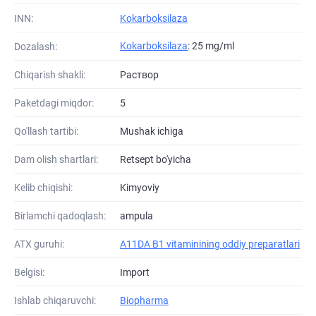
INN:
Kokarboksilaza
Kokarboksilaza
: 25 mg/ml
Dozalash:
Chiqarish shakli:
Раствор
Paketdagi miqdor:
5
Qo'llash tartibi:
Mushak ichiga
Dam olish shartlari:
Retsept bo'yicha
Kelib chiqishi:
Kimyoviy
Birlamchi qadoqlash:
ampula
ATХ guruhi:
A11DA B1 vitaminining oddiy preparatlari
Belgisi:
Import
Ishlab chiqaruvchi:
Biopharma