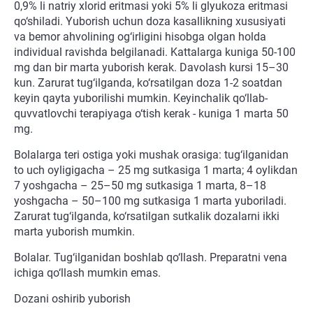
0,9% li natriy xlorid eritmasi yoki 5% li glyukoza eritmasi
qo‘shiladi. Yuborish uchun doza kasallikning xususiyati
va bemor ahvolining og‘irligini hisobga olgan holda
individual ravishda belgilanadi. Kattalarga kuniga 50-100
mg dan bir marta yuborish kerak. Davolash kursi 15–30
kun. Zarurat tug‘ilganda, ko‘rsatilgan doza 1-2 soatdan
keyin qayta yuborilishi mumkin. Keyinchalik qo‘llab-
quvvatlovchi terapiyaga o‘tish kerak - kuniga 1 marta 50
mg.
Bolalarga teri ostiga yoki mushak orasiga: tug‘ilganidan
to uch oyligigacha – 25 mg sutkasiga 1 marta; 4 oylikdan
7 yoshgacha – 25–50 mg sutkasiga 1 marta, 8–18
yoshgacha – 50–100 mg sutkasiga 1 marta yuboriladi.
Zarurat tug‘ilganda, ko‘rsatilgan sutkalik dozalarni ikki
marta yuborish mumkin.
Bolalar. Tug‘ilganidan boshlab qo‘llash. Preparatni vena
ichiga qo‘llash mumkin emas.
Dozani oshirib yuborish