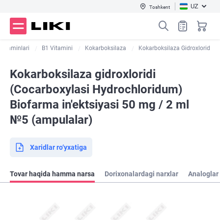
UZ
Toshkent
 vitaminlari
B1 Vitamini
Kokarboksilaza
Kokarboksilaza Gidroxlorid
Kokarboksilaza gidroxloridi
(Cocarboxylasi Hydrochloridum)
Biofarma in'ektsiyasi 50 mg / 2 ml
№5 (ampulalar)
Xaridlar ro‘yxatiga
Tovar haqida hamma narsa
Dorixonalardagi narxlar
Analoglar