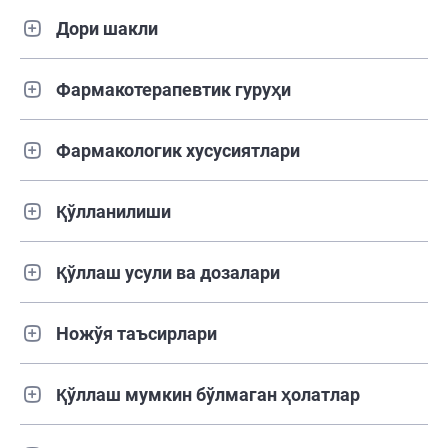
Дори шакли
Фармакотерапевтик гуруҳи
Фармакологик хусусиятлари
Қўлланилиши
Қўллаш усули ва дозалари
Ножўя таъсирлари
Қўллаш мумкин бўлмаган ҳолатлар