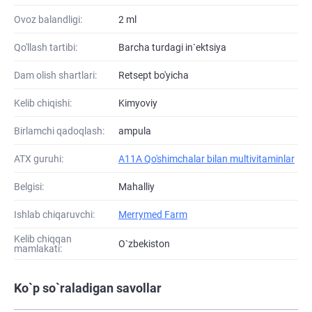
Ovoz balandligi:
2 ml
Qo'llash tartibi:
Barcha turdagi in`ektsiya
Dam olish shartlari:
Retsept bo'yicha
Kelib chiqishi:
Kimyoviy
Birlamchi qadoqlash:
ampula
ATХ guruhi:
A11A Qo'shimchalar bilan multivitaminlar
Belgisi:
Mahalliy
Ishlab chiqaruvchi:
Merrymed Farm
Kelib chiqqan
O`zbekiston
mamlakati:
Ko`p so`raladigan savollar