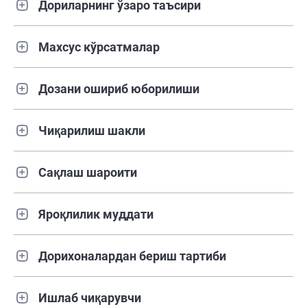
Дориларнинг ўзаро таъсири
Махсус кўрсатмалар
Дозани ошириб юборилиши
Чиқарилиш шакли
Сақлаш шароити
Яроқлилик муддати
Дорихоналардан бериш тартиби
Ишлаб чиқарувчи