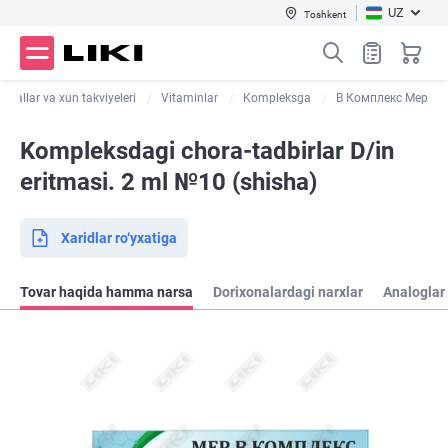
UZ
Toshkent
nerallar va xun takviyeleri
Vitaminlar
Kompleksga
B Комплекс Мер
Kompleksdagi chora-tadbirlar D/in
eritmasi. 2 ml №10 (shisha)
Xaridlar ro‘yxatiga
Tovar haqida hamma narsa
Dorixonalardagi narxlar
Analoglar