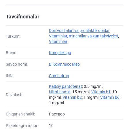
Tavsifnomalar
Dori vositalari va profilaktik dorilar
,
Vitaminlar, minerallar va xun takviyeleri
,
Turkum:
Vitaminlar
Brend:
Kompleksga
Savdo nomi:
B Комплекс Мер
INN:
Comb.drug
Kaltsiy pantotenat
: 0.5 mg/ml,
Nikotinamid
: 15 mg/ml,
Vitamin b1
: 10
Dozalash:
mg/ml,
Vitamin b2
: 1 mg/ml,
Vitamin b6
:
1 mg/ml
Chiqarish shakli:
Раствор
Paketdagi miqdor:
10