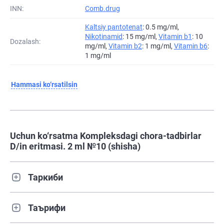
INN:
Comb.drug
Kaltsiy pantotenat
: 0.5 mg/ml,
Nikotinamid
: 15 mg/ml,
Vitamin b1
: 10
Dozalash:
mg/ml,
Vitamin b2
: 1 mg/ml,
Vitamin b6
:
1 mg/ml
Hammasi ko‘rsatilsin
Uchun ko‘rsatma Kompleksdagi chora-tadbirlar
D/in eritmasi. 2 ml №10 (shisha)
Таркиби
Таърифи